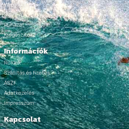
Wingsurf
SUP
Ruházat
Kiegészítők
Információk
Rólunk
Szállítás és fizetés
ÁSZF
Adatkezelés
Impresszum
Kapcsolat