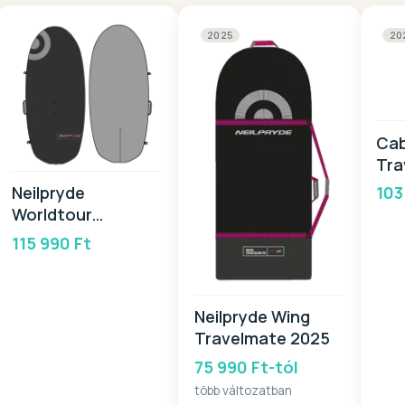
2025
20
Cab
Tra
103
Neilpryde
Worldtour
Performance 2026
115 990 Ft
Neilpryde Wing
Travelmate 2025
75 990 Ft-tól
több változatban