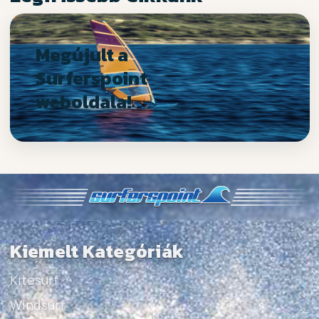
Megújult a
Surferspoint
weboldala!
Kiemelt Kategóriák
Kitesurf
Windsurf