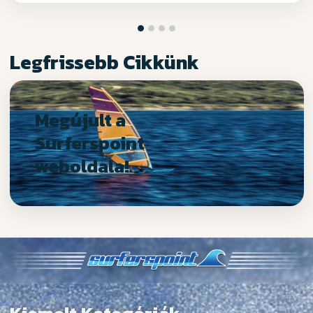
Legfrissebb Cikkünk
Megújult a
Surferspoint
weboldala!