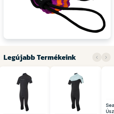
KIEGÉSZÍTŐK
Legújabb Termékeink
Sea
Úsz