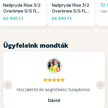
32 
Neilpryde Rise 3/2
Neilpryde Rise 3/2
Overknee S/S FL
Overknee S/S FL
több
BZ 2026
BZ 2026
60 990 Ft
66 990 Ft
Ügyfeleink mondták
Köszönöm a gyors, barátságos kiszolgálast.
Hozzáértő és segítőkész tulajdonos.
Nagyon kedves elado, jo kis bolt :)
kiváló surf-ös bolt .. ajánlom!
Dávid