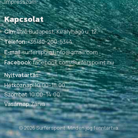
Impresszum
Kapcsolat
Cím:
1126 Budapest, Királyhágó u. 12.
Telefon:
+36/30-200-5344
E-mail:
surferspointinfo@gmail.com
Facebook:
facebook.com/Surferspoint.hu
Nyitvatartás:
Hétköznap
:
10:00–18:00
Szombat
:
10:00–14:00
Vasárnap
:
Zárva
© 2026 Surferspoint
. Minden jog fenntartva.