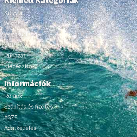
Kiemelt Kategóriák
Kitesurf
Windsurf
Wingsurf
SUP
Ruházat
Kiegészítők
Információk
Rólunk
Szállítás és fizetés
ÁSZF
Adatkezelés