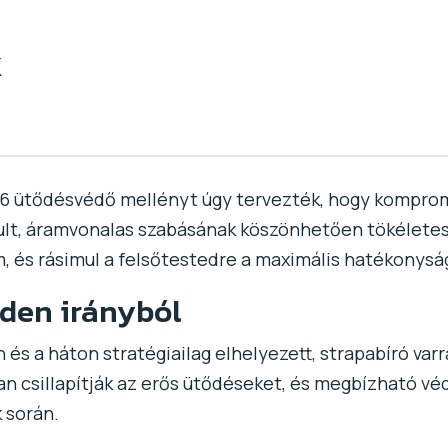
k
26 ütődésvédő mellényt úgy tervezték, hogy kompro
tult, áramvonalas szabásának köszönhetően tökéletese
 és rásimul a felsőtestedre a maximális hatékonysá
den irányból
 és a háton stratégiailag elhelyezett, strapabíró var
n csillapítják az erős ütődéseket, és megbízható véde
 során.