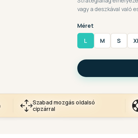
Stratégiailag elhelyeze
vagy a deszkával való 
Méret
L
M
S
X
Szabad mozgás oldalsó
n
cipzárral