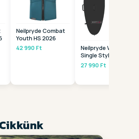
t
Neilpryde Combat
6
Youth HS 2026
42 990 Ft
Neilpryde Windsurf
Single Style 2025
27 990 Ft
 Cikkünk