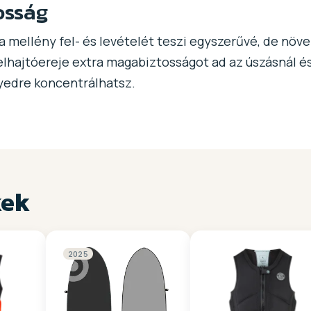
osság
a mellény fel- és levételét teszi egyszerűvé, de növe
elhajtóereje extra magabiztosságot ad az úszásnál és
nyedre koncentrálhatsz.
kek
2025