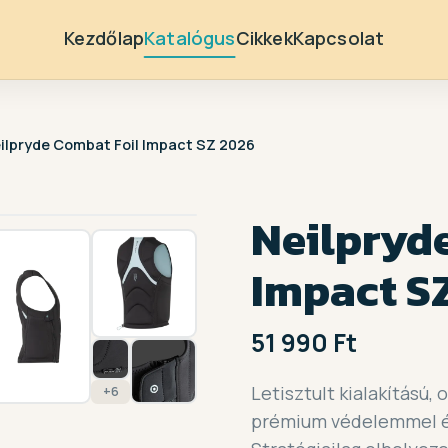
Kezdőlap
Katalógus
Cikkek
Kapcsolat
ilpryde Combat Foil Impact SZ 2026
1 / 13
Neilpryd
Impact S
51 990 Ft
Letisztult kialakítású,
+6
prémium védelemmel é