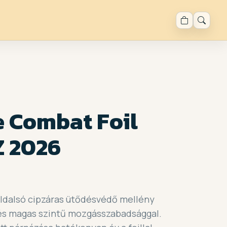
e Combat Foil
Z 2026
 oldalsó cipzáras ütődésvédő mellény
s magas szintű mozgásszabadsággal.