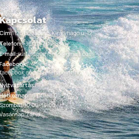
Kapcsolat
Cím:
1126 Budapest, Királyhágó u. 12.
Telefon:
+36/30-200-5344
E-mail:
surferspointinfo@gmail.com
Facebook:
facebook.com/Surferspoint.hu
Nyitvatartás:
Hétköznap
:
10:00–18:00
Szombat
:
10:00–14:00
Vasárnap
:
Zárva