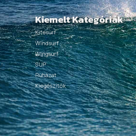
Kiemelt Kategóriák
Kitesurf
Windsurf
Wingsurf
SUP
Ruházat
Kiegészítők