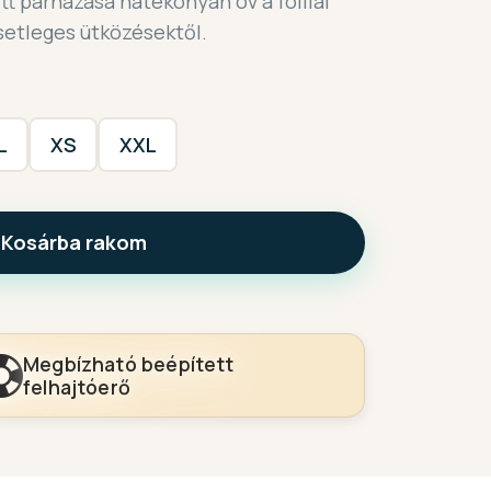
tt párnázása hatékonyan óv a foillal
esetleges ütközésektől.
L
XS
XXL
Kosárba rakom
Megbízható beépített
felhajtóerő