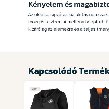
Kényelem és magabizt
Az oldalsó cipzáras kialakítás nemcsak 
mozgást a vízen. A mellény beépített f
kizárólag az elemekre és a teljesítmé
Kapcsolódó Termé
2025