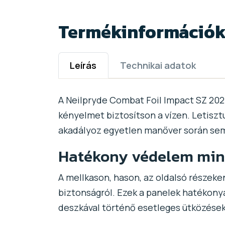
Termékinformáció
Leírás
Technikai adatok
A Neilpryde Combat Foil Impact SZ 20
kényelmet biztosítson a vízen. Letisz
akadályoz egyetlen manőver során sem,
Hatékony védelem min
A mellkason, hason, az oldalsó részeken
biztonságról. Ezek a panelek hatékonya
deszkával történő esetleges ütközések