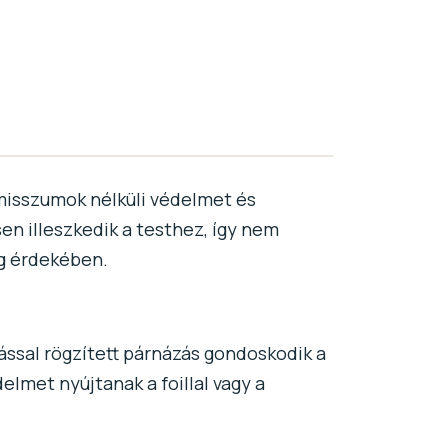
misszumok nélküli védelmet és
n illeszkedik a testhez, így nem
g érdekében.
rással rögzített párnázás gondoskodik a
lmet nyújtanak a foillal vagy a