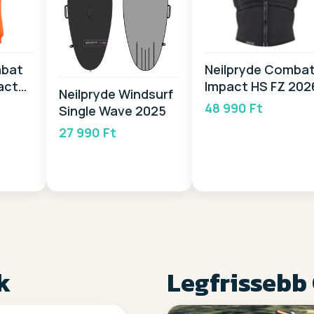
mbat
Neilpryde Comba
act
Impact HS FZ 202
Neilpryde Windsurf
48 990 Ft
Single Wave 2025
27 990 Ft
k
Legfrissebb