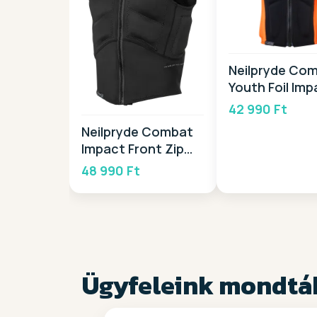
Neilpryde Co
Youth Foil Imp
FZ 2026
42 990 Ft
Neilpryde Combat
Impact Front Zip
2025
48 990 Ft
Ügyfeleink mondtá