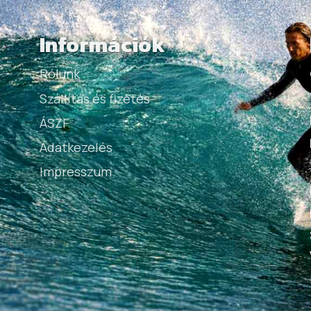
Információk
Rólunk
Szállítás és fizetés
ÁSZF
Adatkezelés
Impresszum