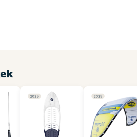
kek
2025
2025