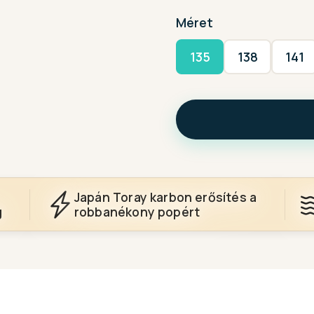
Méret
135
138
141
Japán Toray karbon erősítés a
g
robbanékony popért