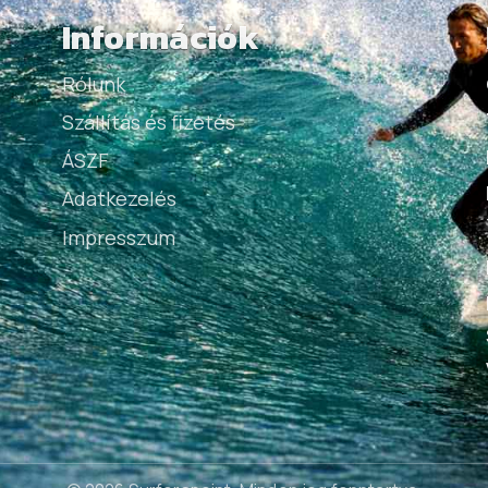
Információk
Rólunk
Szállítás és fizetés
ÁSZF
Adatkezelés
Impresszum