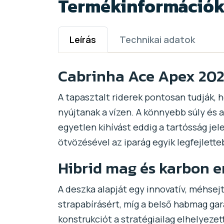
Termékinformáció
Leírás
Technikai adatok
Cabrinha Ace Apex 2025
A tapasztalt riderek pontosan tudják, 
nyújtanak a vízen. A könnyebb súly és 
egyetlen kihívást eddig a tartósság je
ötvözésével az iparág egyik legfejlett
Hibrid mag és karbon e
A deszka alapját egy innovatív, méhsejt 
strapabírásért, míg a belső habmag garan
konstrukciót a stratégiailag elhelyezet