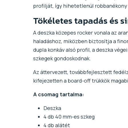
profilját, így hihetetlenül robbanékony
Tökéletes tapadás és s
A deszka közepes rocker vonala az aran
haladáshoz, miközben biztosítja a finom
dupla konkáv alsó profil, a deszka vége
szkegek gondoskodnak.
Az áttervezett, továbbfejlesztett fedél
kifejezetten a board-off trükkök magabi
A csomag tartalma:
Deszka
4 db 40 mm-es szkeg
4 db alátét