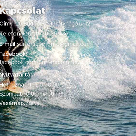
Kapcsolat
Cím:
1126 Budapest, Királyhágó u. 12.
Telefon:
+36/30-200-5344
E-mail:
surferspointinfo@gmail.com
Facebook:
facebook.com/Surferspoint.hu
Nyitvatartás:
Hétköznap
:
10:00–18:00
Szombat
:
10:00–14:00
Vasárnap
:
Zárva