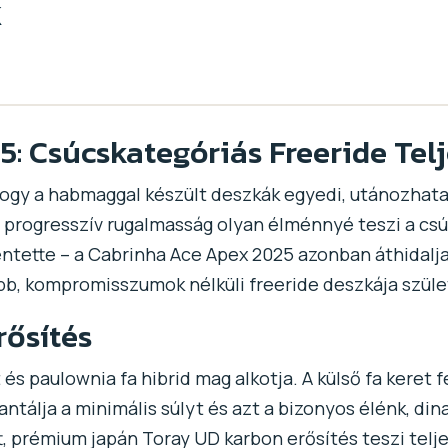
k
: Csúcskategóriás Freeride Tel
hogy a habmaggal készült deszkák egyedi, utánozhatat
a progresszív rugalmasság olyan élménnyé teszi a csú
lentette – a Cabrinha Ace Apex 2025 azonban áthidalja
ebb, kompromisszumok nélküli freeride deszkája szüle
rősítés
és paulownia fa hibrid mag alkotja. A külső fa keret f
tálja a minimális súlyt és azt a bizonyos élénk, dinam
t, prémium japán Toray UD karbon erősítés teszi telje