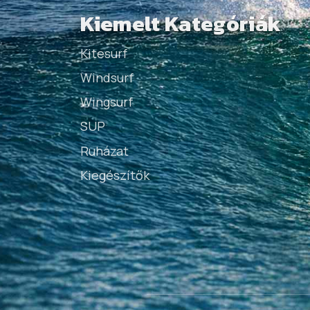
Kiemelt Kategóriák
Kitesurf
Windsurf
Wingsurf
SUP
Ruházat
Kiegészítők