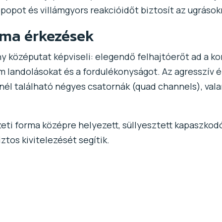
 popot és villámgyors reakcióidőt biztosít az ugrások
ima érkezések
y középutat képviseli: elegendő felhajtóerőt ad a kor
 landolásokat és a fordulékonyságot. Az agresszív élt
inél található négyes csatornák (quad channels), val
zeti forma középre helyezett, süllyesztett kapaszkodók
ztos kivitelezését segítik.