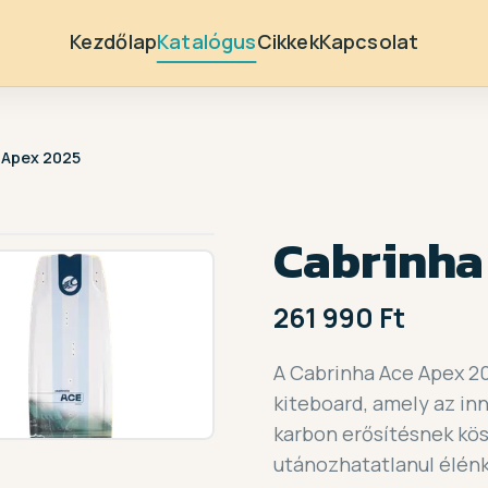
Kezdőlap
Katalógus
Cikkek
Kapcsolat
 Apex 2025
1 / 2
Cabrinha
261 990 Ft
A Cabrinha Ace Apex 20
kiteboard, amely az in
karbon erősítésnek k
utánozhatatlanul élénk