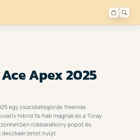
 Ace Apex 2025
25 egy csúcskategóriás freeride
novatív hibrid fa-hab magnak és a Toray
öszönhetően robbanékony popot és
 deszkaérzetet nyújt.