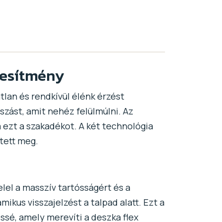
jesítmény
lan és rendkívül élénk érzést
szást, amit nehéz felülmúlni. Az
 ezt a szakadékot. A két technológia
tett meg.
elel a masszív tartósságért és a
ikus visszajelzést a talpad alatt. Ezt a
ssé, amely merevíti a deszka flex