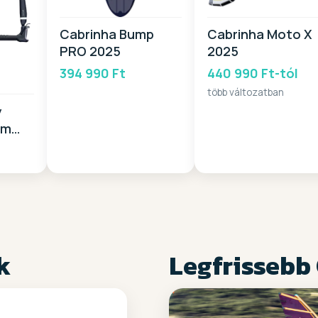
Cabrinha Bump
Cabrinha Moto X
PRO 2025
2025
394 990 Ft
440 990 Ft-tól
több változatban
y
em
k
Legfrissebb