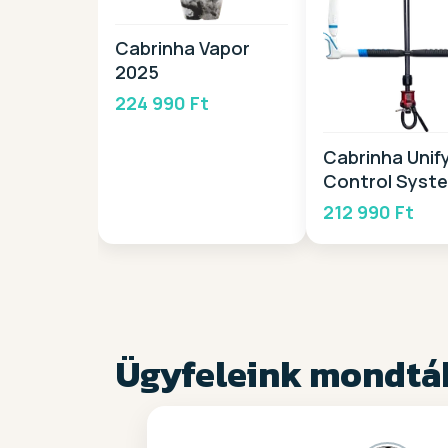
Cabrinha Vapor
2025
224 990 Ft
Cabrinha Unif
Control Syst
2026
212 990 Ft
Ügyfeleink mondtá