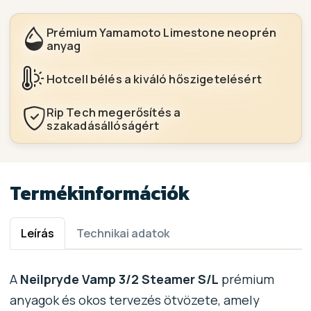
Prémium Yamamoto Limestone neoprén
anyag
Hotcell bélés a kiváló hőszigetelésért
Rip Tech megerősítés a
szakadásállóságért
Termékinformációk
Leírás
Technikai adatok
A
Neilpryde Vamp 3/2 Steamer S/L
prémium
anyagok és okos tervezés ötvözete, amely