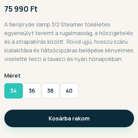
75 990 Ft
A Neilpryde Vamp 3/2 Steamer tökéletes
egyensúlyt teremt a rugalmasság, a hőszigetelés
és a strapabírás között. Rövid ujjú, hosszú szárú
kialakítása és hátsócipzáras belépése kényelmes
viseletté teszi a tavaszi és nyári hónapokban.
Méret
34
36
38
40
Kosárba rakom