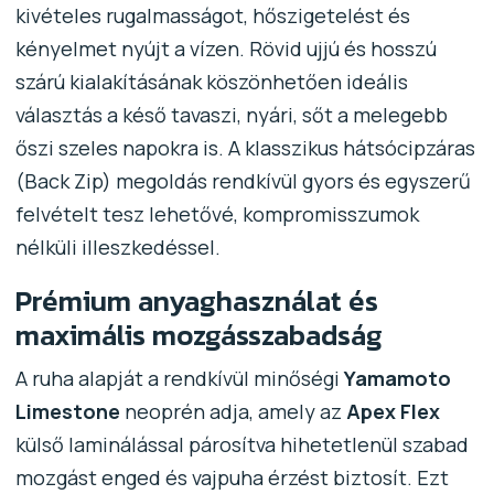
kivételes rugalmasságot, hőszigetelést és
kényelmet nyújt a vízen. Rövid ujjú és hosszú
szárú kialakításának köszönhetően ideális
választás a késő tavaszi, nyári, sőt a melegebb
őszi szeles napokra is. A klasszikus hátsócipzáras
(Back Zip) megoldás rendkívül gyors és egyszerű
felvételt tesz lehetővé, kompromisszumok
nélküli illeszkedéssel.
Prémium anyaghasználat és
maximális mozgásszabadság
A ruha alapját a rendkívül minőségi
Yamamoto
Limestone
neoprén adja, amely az
Apex Flex
külső laminálással párosítva hihetetlenül szabad
mozgást enged és vajpuha érzést biztosít. Ezt