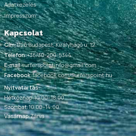
Adatkezelés
Impresszum
Kapcsolat
Cím:
1126 Budapest, Királyhágó u. 12.
Telefon:
+36/30-200-5344
E-mail:
surferspointinfo@gmail.com
Facebook:
facebook.com/Surferspoint.hu
Nyitvatartás:
Hétköznap
:
10:00–18:00
Szombat
:
10:00–14:00
Vasárnap
:
Zárva