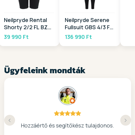
Neilpryde Rental
Neilpryde Serene
Shorty 2/2 FL BZ
Fullsuit GBS 4/3 FZ
2026
2025
39 990 Ft
136 990 Ft
Ügyfeleink mondták
Köszönöm a gyors, barátságos kiszolgálast.
Hozzáértő és segítőkész tulajdonos.
Nagyon kedves elado, jo kis bolt :)
kiváló surf-ös bolt .. ajánlom!