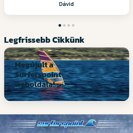
Dávid
Legfrissebb Cikkünk
Megújult a
Surferspoint
weboldala!