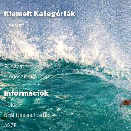
Kiemelt Kategóriák
Kitesurf
Windsurf
Wingsurf
SUP
Ruházat
Kiegészítők
Információk
Rólunk
Szállítás és fizetés
ÁSZF