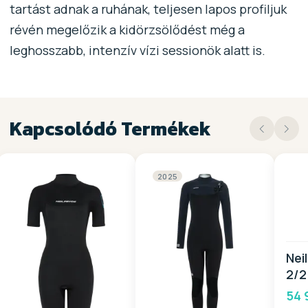
tartást adnak a ruhának, teljesen lapos profiljuk
révén megelőzik a kidörzsölődést még a
leghosszabb, intenzív vízi sessionök alatt is.
Kapcsolódó Termékek
2025
Nei
2/2
BZ 
54 