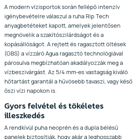
A modern vízisportok során fellépő intenzív
igénybevételre válaszul a ruha Rip Tech
anyagbetéteket kapott, amelyek jelentősen
megnövelik a szakítószilárdságot és a
kopásállóságot. A rejtett és ragasztott öltések
(GBS) a vízzáró Agua ragasztó technológiával
párosulva megbízhatóan akadályozzák meg a
vízbeszivárgást. Az 5/4 mm-es vastagság kiváló
hőtartást garantál a hűvösebb tavaszi, vagy késő
őszi vízi napokon is.
Gyors felvétel és tökéletes
illeszkedés
A rendkívül puha neoprén és a dupla bélésű
panelek biztosítják, hogy akár a leghosszabb