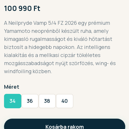
100 990 Ft
A Neilpryde Vamp 5/4 FZ 2026 egy prémium
Yamamoto neoprénből készült ruha, amely
kimagasló rugalmasságot és kiváló hőtartást
biztosít a hidegebb napokon. Az intelligens
kialakítás és a mellkasi cipzár tökéletes
mozgásszabadságot nyújt szörfözés, wing- és
windfoiling közben.
Méret
34
36
38
40
Kosárba rakom