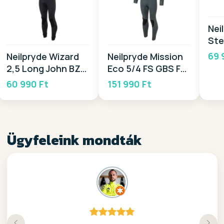
Nei
Ste
20
69 
Neilpryde Wizard
Neilpryde Mission
2,5 Long John BZ
Eco 5/4 FS GBS FZ
2026
2026
60 990 Ft
151 990 Ft
Ügyfeleink mondták