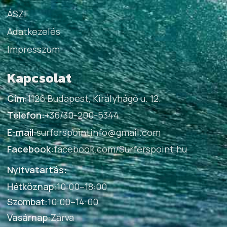
ÁSZF
Adatkezelés
Impresszum
Kapcsolat
Cím:
1126 Budapest, Királyhágó u. 12.
Telefon:
+36/30-200-5344
E-mail:
surferspointinfo@gmail.com
Facebook:
facebook.com/Surferspoint.hu
Nyitvatartás:
Hétköznap
:
10:00–18:00
Szombat
:
10:00–14:00
Vasárnap
:
Zárva