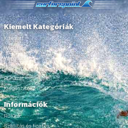
Kiemelt Kategóriák
Kitesurf
Windsurf
Wingsurf
SUP
Ruházat
Kiegészítők
Információk
Rólunk
Szállítás és fizetés