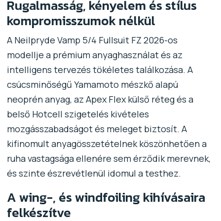
Rugalmasság, kényelem és stílus
kompromisszumok nélkül
A Neilpryde Vamp 5/4 Fullsuit FZ 2026-os
modellje a prémium anyaghasználat és az
intelligens tervezés tökéletes találkozása. A
csúcsminőségű Yamamoto mészkő alapú
neoprén anyag, az Apex Flex külső réteg és a
belső Hotcell szigetelés kivételes
mozgásszabadságot és meleget biztosít. A
kifinomult anyagösszetételnek köszönhetően a
ruha vastagsága ellenére sem érződik merevnek,
és szinte észrevétlenül idomul a testhez.
A wing-, és windfoiling kihívásaira
felkészítve