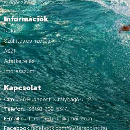
Kiegészítők
Információk
Rólunk
Szállítás és fizetés
ÁSZF
Adatkezelés
Impresszum
Kapcsolat
Cím:
1126 Budapest, Királyhágó u. 12.
Telefon:
+36/30-200-5344
E-mail:
surferspointinfo@gmail.com
Facebook:
facebook.com/Surferspoint.hu