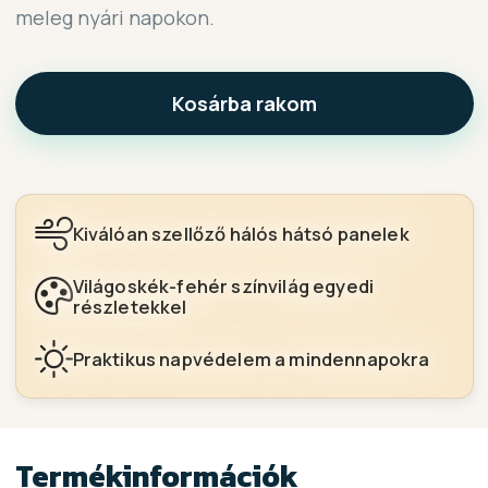
meleg nyári napokon.
Kosárba rakom
Kiválóan szellőző hálós hátsó panelek
Világoskék-fehér színvilág egyedi
részletekkel
Praktikus napvédelem a mindennapokra
Termékinformációk