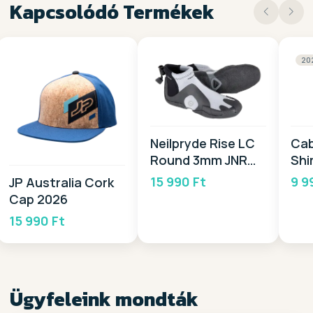
Kapcsolódó Termékek
20
Neilpryde Rise LC
Cab
Round 3mm JNR
Shi
2026
20
15 990 Ft
9 9
JP Australia Cork
Cap 2026
15 990 Ft
Ügyfeleink mondták