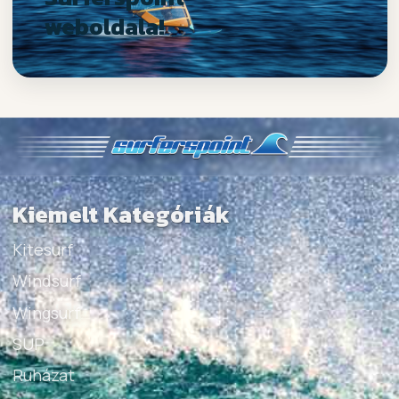
weboldala!
Kiemelt Kategóriák
Kitesurf
Windsurf
Wingsurf
SUP
Ruházat