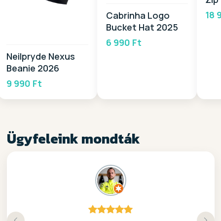
18 
Cabrinha Logo
Bucket Hat 2025
6 990 Ft
Neilpryde Nexus
Beanie 2026
9 990 Ft
Ügyfeleink mondták