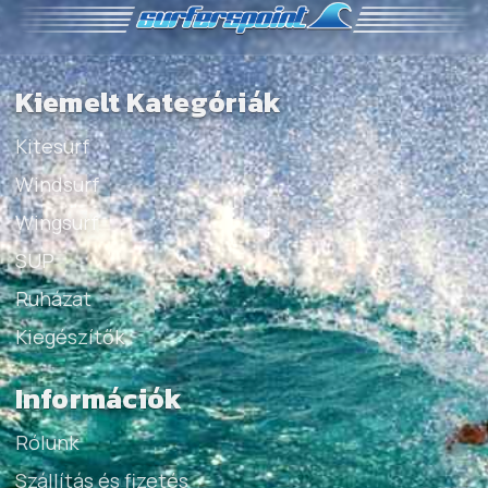
Kiemelt Kategóriák
Kitesurf
Windsurf
Wingsurf
SUP
Ruházat
Kiegészítők
Információk
Rólunk
Szállítás és fizetés