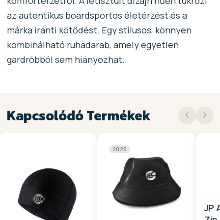
komfortérzetről. A letisztult dizájn hűen tükrözi
az autentikus boardsportos életérzést és a
márka iránti kötődést. Egy stílusos, könnyen
kombinálható ruhadarab, amely egyetlen
gardróbból sem hiányozhat.
Kapcsolódó Termékek
2025
JP 
Zip