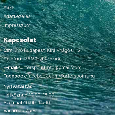
ÁSZF
Adatkezelés
Impresszum
Kapcsolat
Cím:
1126 Budapest, Királyhágó u. 12.
Telefon:
+36/30-200-5344
E-mail:
surferspointinfo@gmail.com
Facebook:
facebook.com/Surferspoint.hu
Nyitvatartás:
Hétköznap
:
10:00–18:00
Szombat
:
10:00–14:00
Vasárnap
:
Zárva