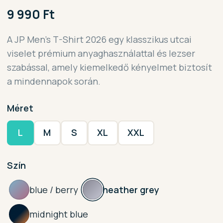
9 990 Ft
A JP Men's T-Shirt 2026 egy klasszikus utcai
viselet prémium anyaghasználattal és lezser
szabással, amely kiemelkedő kényelmet biztosít
a mindennapok során.
Méret
L
M
S
XL
XXL
Szín
blue / berry
heather grey
midnight blue