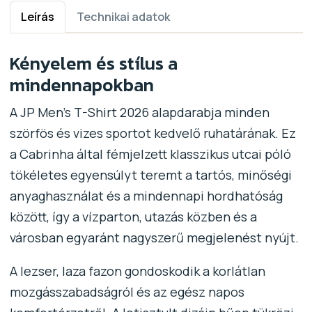
Leírás
Technikai adatok
Kényelem és stílus a
mindennapokban
A JP Men's T-Shirt 2026 alapdarabja minden
szörfös és vizes sportot kedvelő ruhatárának. Ez
a Cabrinha által fémjelzett klasszikus utcai póló
tökéletes egyensúlyt teremt a tartós, minőségi
anyaghasználat és a mindennapi hordhatóság
között, így a vízparton, utazás közben és a
városban egyaránt nagyszerű megjelenést nyújt.
A lezser, laza fazon gondoskodik a korlátlan
mozgásszabadságról és az egész napos