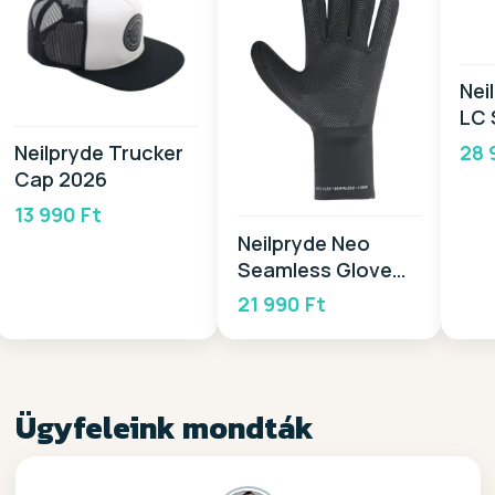
Nei
LC 
28 
Neilpryde Trucker
Cap 2026
13 990 Ft
Neilpryde Neo
Seamless Glove
1,5mm 2026
21 990 Ft
Ügyfeleink mondták