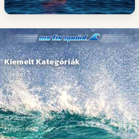
Kiemelt Kategóriák
Kitesurf
Windsurf
Wingsurf
SUP
Ruházat
Kiegészítők