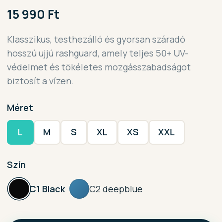
15 990 Ft
Klasszikus, testhezálló és gyorsan száradó
hosszú ujjú rashguard, amely teljes 50+ UV-
védelmet és tökéletes mozgásszabadságot
biztosít a vízen.
Méret
L
M
S
XL
XS
XXL
Szín
C1 Black
C2 deepblue