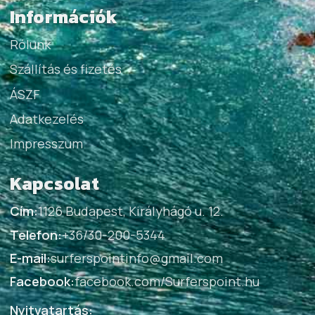
Információk
Rólunk
Szállítás és fizetés
ÁSZF
Adatkezelés
Impresszum
Kapcsolat
Cím:
1126 Budapest, Királyhágó u. 12.
Telefon:
+36/30-200-5344
E-mail:
surferspointinfo@gmail.com
Facebook:
facebook.com/Surferspoint.hu
Nyitvatartás: