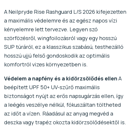
A Neilpryde Rise Rashguard L/S 2026 kifejezetten
a maximális védelemre és az egész napos vízi
kényelemre lett tervezve. Legyen szó
szörfözésről, wingfoilozásról vagy egy hosszú
SUP túráról, ez a klasszikus szabású, testhezálló
hosszú ujjú felső gondoskodik az optimális
komfortról vizes környezetben is.
Védelem a napfény és a kidörzsölődés ellen
A
beépített UPF 50+ UV-szűrő maximális
biztonságot nyújt az erős napsugárzás ellen, így
a leégés veszélye nélkül, fókuszáltan töltheted
az időt a vízen. Ráadásul az anyag megvéd a
deszka vagy trapéz okozta kidörzsölődésektől is.