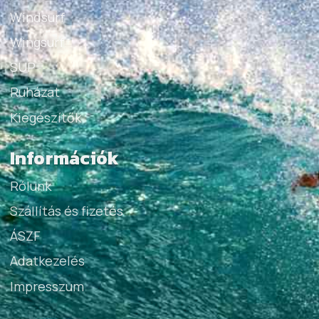
Windsurf
Wingsurf
SUP
Ruházat
Kiegészítők
Információk
Rólunk
Szállítás és fizetés
ÁSZF
Adatkezelés
Impresszum