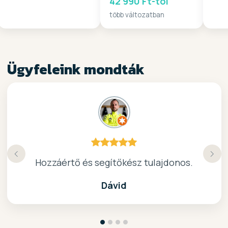
42 990 Ft-tól
több változatban
Ügyfeleink mondták
Köszönöm a gyors, barátságos kiszolgálast.
Hozzáértő és segítőkész tulajdonos.
Nagyon kedves elado, jo kis bolt :)
kiváló surf-ös bolt .. ajánlom!
Dávid