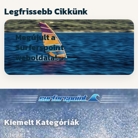
Legfrissebb Cikkünk
Megújult a
Surferspoint
weboldala!
Kiemelt Kategóriák
Kitesurf