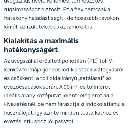
üvegszálas nyele kellemes, természetes
rugalmasságot biztosít. Ez a flex nemcsak a
hatékony haladást segíti, de hosszabb távokon
kíméli az ízületeket és az izmokat is.
Kialakítás a maximális
hatékonyságért
Az üvegszállal erősített polietilén (PE) toll V-
konkáv formája gondoskodik a stabil vízfegyásról
és csökkenti a toll oldalirányú „sétálását” az
evezőcsapások során. A 90 in²-es tollméret
ideális arany középutat jelent: elég erőt ad a
kivezetésnél, de nem fárasztja ki indokolatlanul a
használóját, így szinte minden testalkathoz és
evezési stílushoz jól passzol.