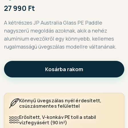
27 990 Ft
A kétrészes JP Australia Glass PE Paddle
nagyszerű megoldás azoknak, akik a nehéz
alumínium evezőkről egy könnyebb, kellemes
rugalmasságú üvegszálas modellre váltanának.
Kosárba rakom
Könnyű üvegszálas nyél érdesített,
csúszásmentes felülettel
Erősített, V-konkáv PE toll a stabil
vízfegyásért (90 in²)