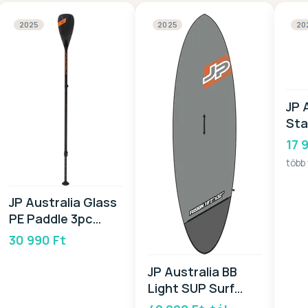
2025
2025
20
JP 
Sta
20
17 
több
JP Australia Glass
PE Paddle 3pc
2025
30 990 Ft
JP Australia BB
Light SUP Surf
Wide 2025