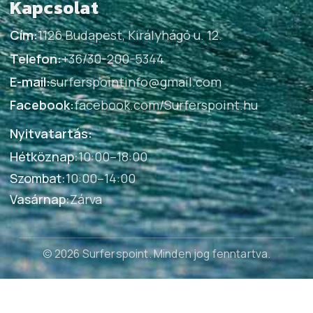
Kapcsolat
Cím:
1126 Budapest, Királyhágó u. 12.
Telefon:
+36/30-200-5344
E-mail:
surferspointinfo@gmail.com
Facebook:
facebook.com/Surferspoint.hu
Nyitvatartás:
Hétköznap
:
10:00–18:00
Szombat
:
10:00–14:00
Vasárnap
:
Zárva
© 2026 Surferspoint
. Minden jog fenntartva.