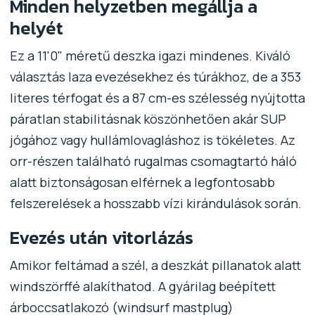
Minden helyzetben megállja a
helyét
Ez a 11'0" méretű deszka igazi mindenes. Kiváló
választás laza evezésekhez és túrákhoz, de a 353
literes térfogat és a 87 cm-es szélesség nyújtotta
páratlan stabilitásnak köszönhetően akár SUP
jógához vagy hullámlovagláshoz is tökéletes. Az
orr-részen található rugalmas csomagtartó háló
alatt biztonságosan elférnek a legfontosabb
felszerelések a hosszabb vízi kirándulások során.
Evezés után vitorlázás
Amikor feltámad a szél, a deszkát pillanatok alatt
windszörffé alakíthatod. A gyárilag beépített
árboccsatlakozó (windsurf mastplug)