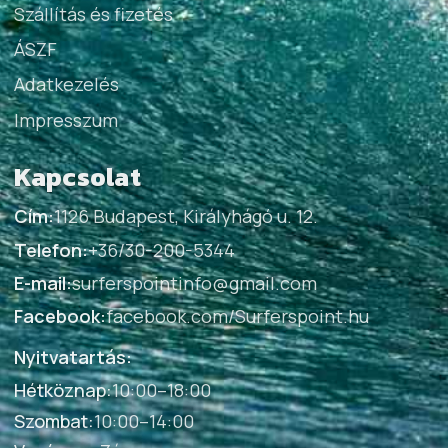
Szállítás és fizetés
ÁSZF
Adatkezelés
Impresszum
Kapcsolat
Cím:
1126 Budapest, Királyhágó u. 12.
Telefon:
+36/30-200-5344
E-mail:
surferspointinfo@gmail.com
Facebook:
facebook.com/Surferspoint.hu
Nyitvatartás:
Hétköznap
:
10:00–18:00
Szombat
:
10:00–14:00