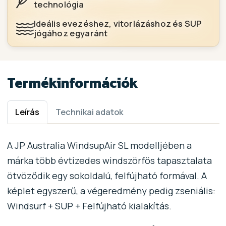
technológia
Ideális evezéshez, vitorlázáshoz és SUP
jógához egyaránt
Termékinformációk
Leírás
Technikai adatok
A JP Australia WindsupAir SL modelljében a
márka több évtizedes windszörfös tapasztalata
ötvöződik egy sokoldalú, felfújható formával. A
képlet egyszerű, a végeredmény pedig zseniális:
Windsurf + SUP + Felfújható kialakítás.