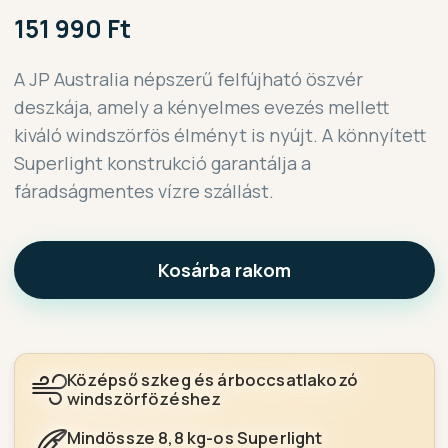
151 990 Ft
A JP Australia népszerű felfújható öszvér
deszkája, amely a kényelmes evezés mellett
kiváló windszörfös élményt is nyújt. A könnyített
Superlight konstrukció garantálja a
fáradságmentes vízre szállást.
Kosárba rakom
Középső szkeg és árboccsatlakozó
windszörfözéshez
Mindössze 8,8 kg-os Superlight