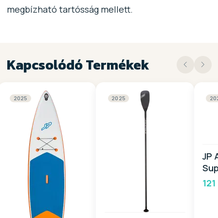
megbízható tartósság mellett.
Kapcsolódó Termékek
2025
2025
20
JP 
Sup
PAC
121
20