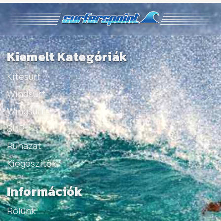
Kiemelt Kategóriák
Kitesurf
Windsurf
Wingsurf
SUP
Ruházat
Kiegészítők
Információk
Rólunk