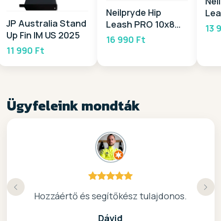
Nei
Neilpryde Hip
Lea
JP Australia Stand
Leash PRO 10x8
20
13 
Up Fin IM US 2025
2026
16 990 Ft
11 990 Ft
Ügyfeleink mondták
Köszönöm a gyors, barátságos kiszolgálast.
Hozzáértő és segítőkész tulajdonos.
Nagyon kedves elado, jo kis bolt :)
kiváló surf-ös bolt .. ajánlom!
Dávid