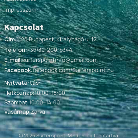
Impresszum
Kapcsolat
Cím:
1126 Budapest, Királyhágó u. 12.
Telefon:
+36/30-200-5344
E-mail:
surferspointinfo@gmail.com
Facebook:
facebook.com/Surferspoint.hu
Nyitvatartás:
Hétköznap
:
10:00–18:00
Szombat
:
10:00–14:00
Vasárnap
:
Zárva
© 2026 Surferspoint
. Minden jog fenntartva.