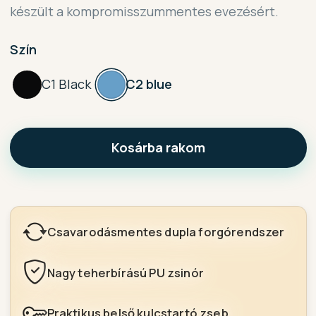
készült a kompromisszummentes evezésért.
Szín
C1 Black
C2 blue
Kosárba rakom
Csavarodásmentes dupla forgórendszer
Nagy teherbírású PU zsinór
Praktikus belső kulcstartó zseb