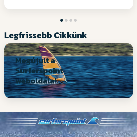
Legfrissebb Cikkünk
Megújult a
Surferspoint
weboldala!