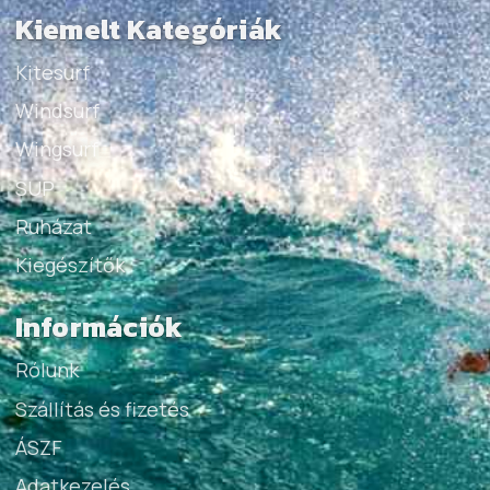
Kiemelt Kategóriák
Kitesurf
Windsurf
Wingsurf
SUP
Ruházat
Kiegészítők
Információk
Rólunk
Szállítás és fizetés
ÁSZF
Adatkezelés