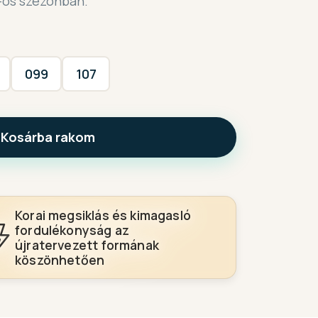
-os szezonban.
099
107
Kosárba rakom
Korai megsiklás és kimagasló
fordulékonyság az
újratervezett formának
köszönhetően