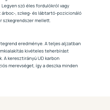
 Legyen szó éles fordulókról vagy
 árboc-, szkeg- és lábtartó-pozicionáló
er szkegrendszer mellett.
rétegrend eredménye. A teljes aljzatban
mkialakítás kivételes teherbírást
ik. A keresztirányú UD karbon
ziós merevséget, így a deszka minden