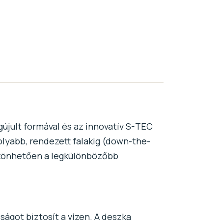
újult formával és az innovatív S-TEC
molyabb, rendezett falakig (down-the-
öszönhetően a legkülönbözőbb
ságot biztosít a vízen. A deszka