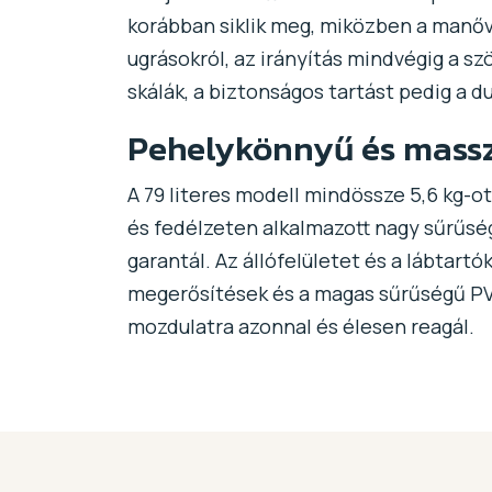
korábban siklik meg, miközben a manőve
ugrásokról, az irányítás mindvégig a s
skálák, a biztonságos tartást pedig a d
Pehelykönnyű és massz
A 79 literes modell mindössze 5,6 kg-o
és fedélzeten alkalmazott nagy sűrűség
garantál. Az állófelületet és a lábtart
megerősítések és a magas sűrűségű PVC
mozdulatra azonnal és élesen reagál.