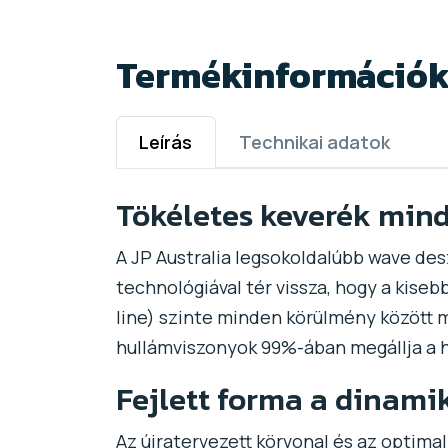
Termékinformáció
Leírás
Technikai adatok
Tökéletes keverék min
A JP Australia legsokoldalúbb wave des
technológiával tér vissza, hogy a kiseb
line) szinte minden körülmény között 
hullámviszonyok 99%-ában megállja a h
Fejlett forma a dinami
Az újratervezett körvonal és az optimal