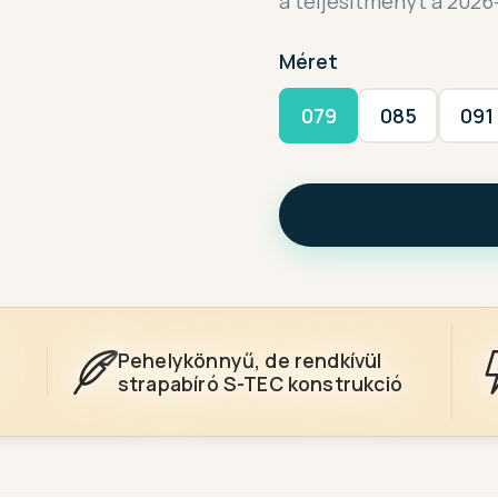
a teljesítményt a 2026
Méret
079
085
091
Pehelykönnyű, de rendkívül
strapabíró S-TEC konstrukció