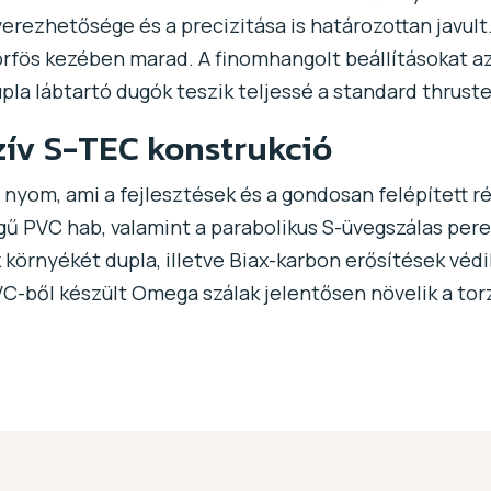
rezhetősége és a precizitása is határozottan javult.
zörfös kezében marad. A finomhangolt beállításokat az
upla lábtartó dugók teszik teljessé a standard thrust
ív S-TEC konstrukció
t nyom, ami a fejlesztések és a gondosan felépített 
ű PVC hab, valamint a parabolikus S-üvegszálas pere
ók környékét dupla, illetve Biax-karbon erősítések véd
-ből készült Omega szálak jelentősen növelik a tor