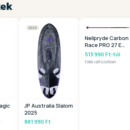
kek
2025
Neilpryde Carbon
Race PRO 27 E
2026
513 990 Ft-tól
több változatban
agic
JP Australia Slalom
2025
l
881 990 Ft