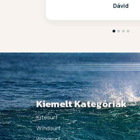
Dávid
Kiemelt Kategóriák
Kitesurf
Windsurf
Wingsurf