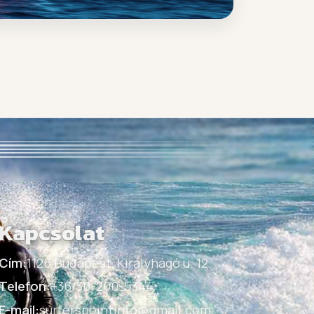
Kapcsolat
Cím:
1126 Budapest, Királyhágó u. 12.
Telefon:
+36/30-200-5344
E-mail:
surferspointinfo@gmail.com