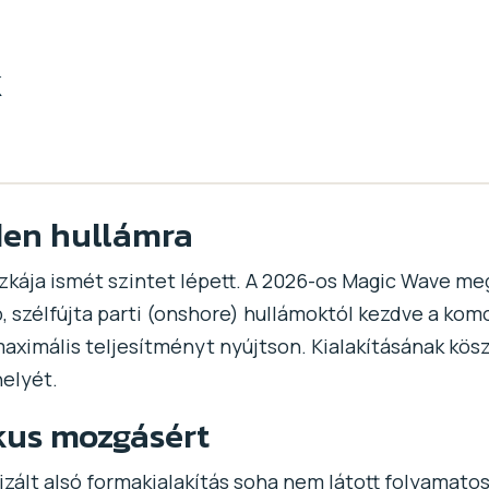
k
den hullámra
zkája ismét szintet lépett. A 2026-os Magic Wave meg
b, szélfújta parti (onshore) hullámoktól kezdve a ko
maximális teljesítményt nyújtson. Kialakításának k
elyét.
kus mozgásért
izált alsó formakialakítás soha nem látott folyamatos