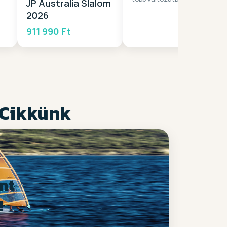
JP Australia Slalom
2026
911 990 Ft
 Cikkünk
nt
!