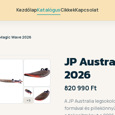
Kezdőlap
Katalógus
Cikkek
Kapcsolat
a Magic Wave 2026
1 / 16
JP Austr
2026
820 990 Ft
A JP Australia legsoko
+9
formával és pillekönny