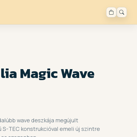
alia Magic Wave
ldalúbb wave deszkája megújult
ű S-TEC konstrukcióval emeli új szintre