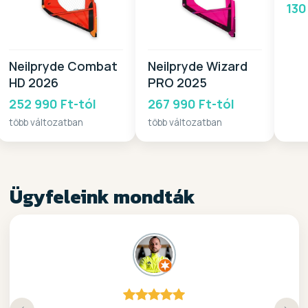
130
Neilpryde Combat
Neilpryde Wizard
HD 2026
PRO 2025
252 990 Ft-tól
267 990 Ft-tól
több változatban
több változatban
Ügyfeleink mondták