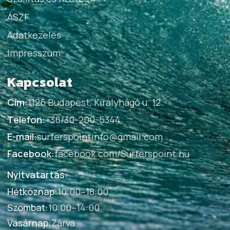
ÁSZF
Adatkezelés
Impresszum
Kapcsolat
Cím:
1126 Budapest, Királyhágó u. 12.
Telefon:
+36/30-200-5344
E-mail:
surferspointinfo@gmail.com
Facebook:
facebook.com/Surferspoint.hu
Nyitvatartás:
Hétköznap
:
10:00–18:00
Szombat
:
10:00–14:00
Vasárnap
:
Zárva