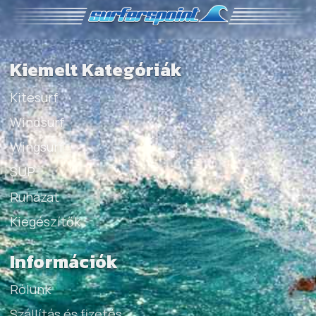
Kiemelt Kategóriák
Kitesurf
Windsurf
Wingsurf
SUP
Ruházat
Kiegészítők
Információk
Rólunk
Szállítás és fizetés