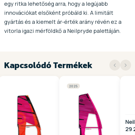
egy ritka lehetőség arra, hogy a legújabb
innovációkat elsőként próbáld ki. A limitált
gyártás és a kiemelt ár-érték arány révén ez a
vitorla igazi mérföldkő a Neilpryde palettáján.
Kapcsolódó Termékek
2025
Nei
29 