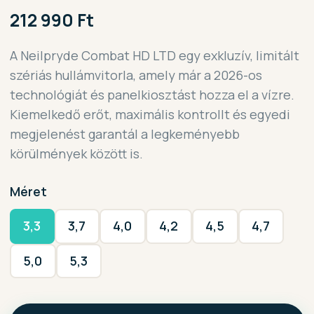
212 990 Ft
A Neilpryde Combat HD LTD egy exkluzív, limitált
szériás hullámvitorla, amely már a 2026-os
technológiát és panelkiosztást hozza el a vízre.
Kiemelkedő erőt, maximális kontrollt és egyedi
megjelenést garantál a legkeményebb
körülmények között is.
Méret
3,3
3,7
4,0
4,2
4,5
4,7
5,0
5,3