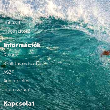
Wingsurf
SUP
Ruházat
Kiegészítők
Információk
Rólunk
Szállítás és fizetés
ÁSZF
Adatkezelés
Impresszum
Kapcsolat