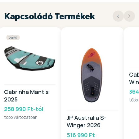
Kapcsolódó Termékek
2025
Cab
Win
364
Cabrinha Mantis
2025
több
258 990 Ft-tól
JP Australia S-
több változatban
Winger 2026
516 990 Ft