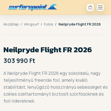
Kezdőlap
Wingsurf
Foilok
Neilpryde Flight FR 2026
Neilpryde Flight FR 2026
303 990 Ft
A Neilpryde Flight FR 2026 egy sokoldalú, nagy
teljesítményű freeride foil, amely kiváló
stabilitást, lenyűgöző hosszirányú sebességet és
széles széltartományt biztosít szörfösöknek és
foil ridereknek.