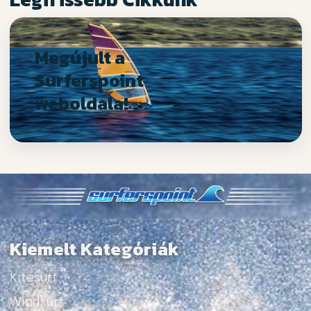
Megújult a
Surferspoint
weboldala!
Kiemelt Kategóriák
Kitesurf
Windsurf