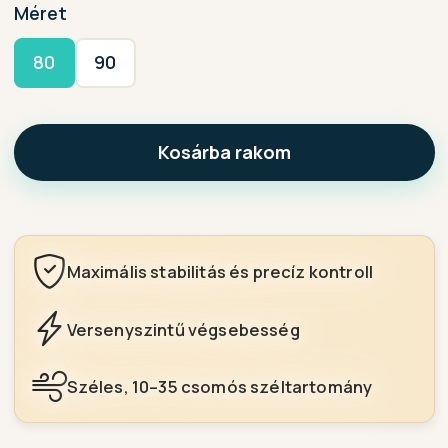
Méret
80
90
Kosárba rakom
Maximális stabilitás és precíz kontroll
Versenyszintű végsebesség
Széles, 10–35 csomós széltartomány