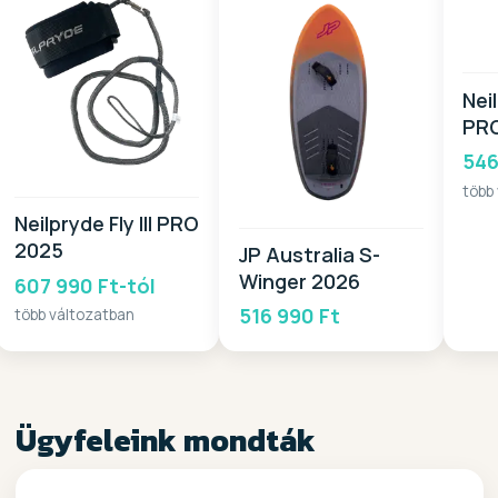
Nei
PRO
546
több
Neilpryde Fly III PRO
2025
JP Australia S-
Winger 2026
607 990 Ft-tól
516 990 Ft
több változatban
Ügyfeleink mondták