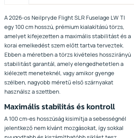
A 2026-os Neilpryde Flight SLR Fuselage LW TI
egy 100 cm hosszú, prémium kialakítású törzs,
amelyet kifejezetten a maximális stabilitást és a
korai emelkedést szem előtt tartva terveztek.
Ebben a méretben a törzs kivételes hosszirányú
stabilitást garantál, amely elengedhetetlen a
kiélezett meneteknél, vagy amikor gyenge
szélben, nagyobb méretű első szárnyakat
használsz a szettben.
Maximális stabilitás és kontroll
A 100 cm-es hosszúság kisimítja a sebességnél
jelentkező nem kívánt mozgásokat, így sokkal
nyugodtabb és kiszámíthatóbb siklást tesz