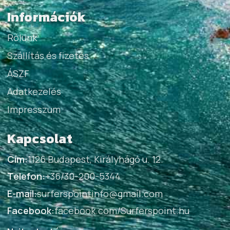
Információk
Rólunk
Szállítás és fizetés
ÁSZF
Adatkezelés
Impresszum
Kapcsolat
Cím:
1126 Budapest, Királyhágó u. 12.
Telefon:
+36/30-200-5344
E-mail:
surferspointinfo@gmail.com
Facebook:
facebook.com/Surferspoint.hu