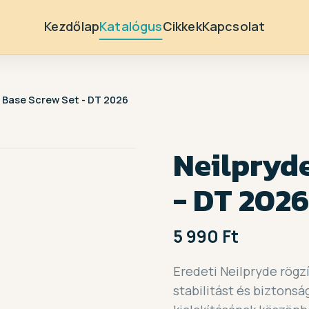
Kezdőlap
Katalógus
Cikkek
Kapcsolat
 Base Screw Set - DT 2026
Neilpryde
- DT 2026
5 990 Ft
Eredeti Neilpryde rögz
stabilitást és biztonsá