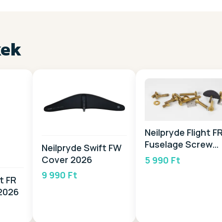
kek
Neilpryde Flight F
Fuselage Screw
Neilpryde Swift FW
2026
Cover 2026
5 990 Ft
9 990 Ft
ht FR
 2026