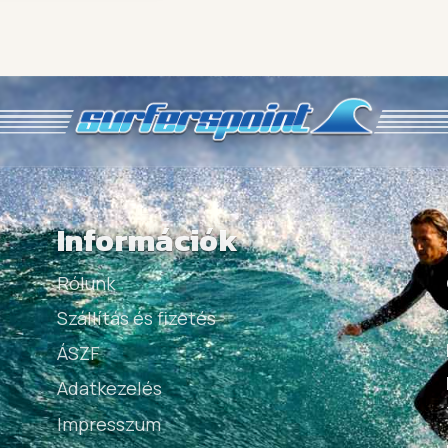
Információk
Rólunk
Szállítás és fizetés
ÁSZF
Adatkezelés
Impresszum