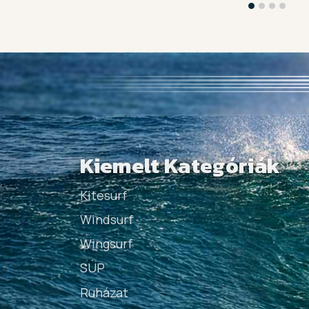
Kiemelt Kategóriák
Kitesurf
Windsurf
Wingsurf
SUP
Ruházat