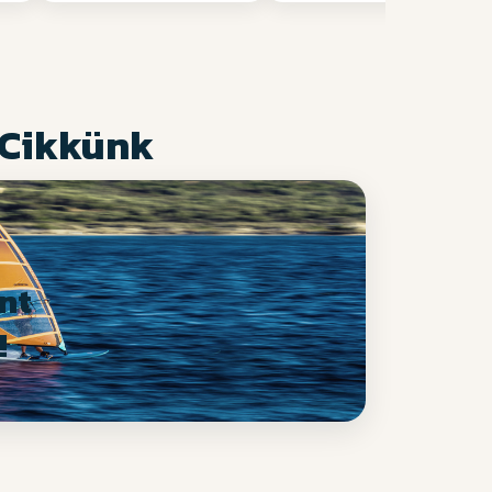
 Cikkünk
nt
!