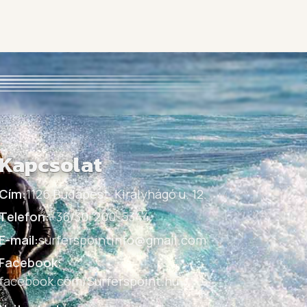
Kapcsolat
Cím:
1126 Budapest, Királyhágó u. 12.
Telefon:
+36/30-200-5344
E-mail:
surferspointinfo@gmail.com
Facebook:
facebook.com/Surferspoint.hu