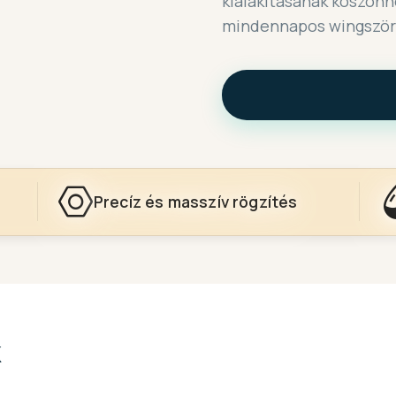
kialakításának köszön
mindennapos wingszörf
Precíz és masszív rögzítés
k