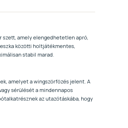
r szett, amely elengedhetetlen apró,
 deszka közötti holtjátékmentes,
imálisan stabil marad.
nek, amelyet a wingszörfözés jelent. A
 vagy sérülését a mindennapos
 pótalkatrésznek az utazótáskába, hogy