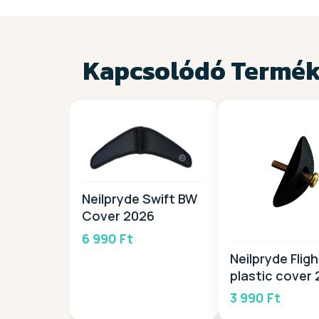
Kapcsolódó Termé
Neilpryde Swift BW
Cover 2026
6 990 Ft
Neilpryde Flig
plastic cover
3 990 Ft