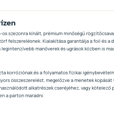
vízen
6-os szezonra kínált, prémium minőségű rögzítőcsava
rf felszerelésnek. Kialakítása garantálja a foil és a
 a legintenzívebb manőverek és ugrások közben is max
ozta korróziónak és a folyamatos fizikai igénybevétel
 gyors összeszerelést, megelőzve a menetek kopását
elhasználódott alkatrészek cseréjéhez, vagy kötelező
jen a parton maradni.