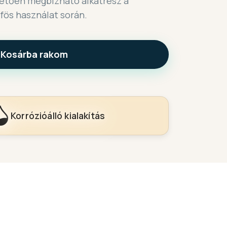
hetően megbízható alkatrész a
ös használat során.
Kosárba rakom
Korrózióálló kialakítás