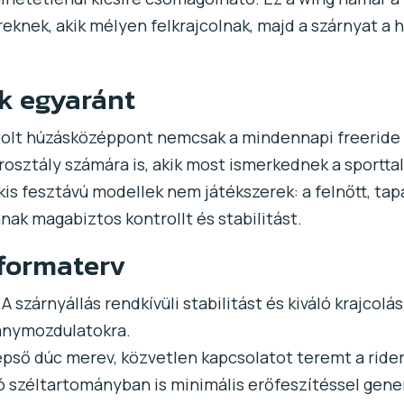
ereknek, akik mélyen felkrajcolnak, majd a szárnyat 
k egyaránt
retolt húzásközéppont nemcsak a mindennapi freerid
rosztály számára is, akik most ismerkednek a sportta
kis fesztávú modellek nem játékszerek: a felnőtt, tap
ak magabiztos kontrollt és stabilitást.
 formaterv
A szárnyállás rendkívüli stabilitást és kiváló krajcol
mánymozdulatokra.
pső dúc merev, közvetlen kapcsolatot teremt a rider é
ó széltartományban is minimális erőfeszítéssel gene