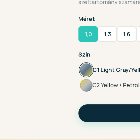
széltartomány számára 
Méret
1,0
1,3
1,6
Szín
C1 Light Gray/Yel
C2 Yellow / Petrol