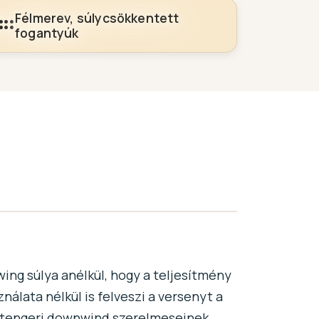
Félmerev, súlycsökkentett
fogantyúk
ing súlya anélkül, hogy a teljesítmény
lata nélkül is felveszi a versenyt a
 a tengeri downwind szerelmeseinek