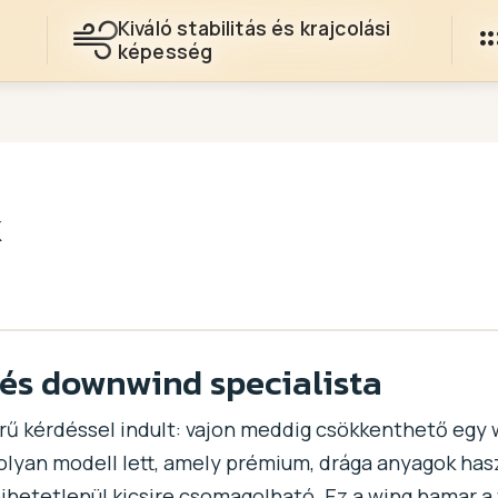
Kiváló stabilitás és krajcolási
képesség
k
 és downwind specialista
ű kérdéssel indult: vajon meddig csökkenthető egy w
an modell lett, amely prémium, drága anyagok haszná
 hihetetlenül kicsire csomagolható. Ez a wing hamar