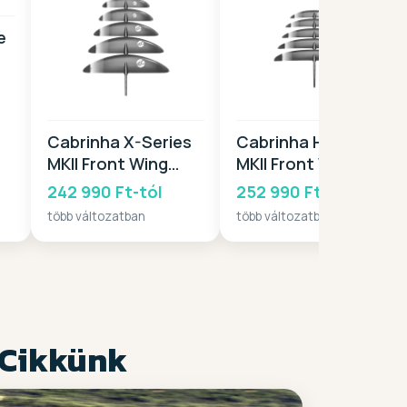
e
Cabrinha X-Series
Cabrinha H-Series
MKII Front Wing
MKII Front Wing
2025
2025
242 990 Ft-tól
252 990 Ft-tól
több változatban
több változatban
 Cikkünk