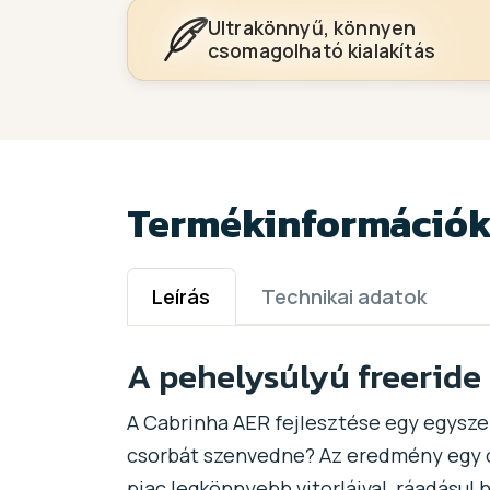
Ultrakönnyű, könnyen
csomagolható kialakítás
Termékinformáció
Leírás
Technikai adatok
A pehelysúlyú freeride
A Cabrinha AER fejlesztése egy egyszer
csorbát szenvedne? Az eredmény egy oly
piac legkönnyebb vitorláival, ráadásul