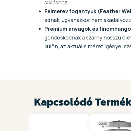
sikláshoz.
Félmerev fogantyúk (Feather We
adnak, ugyanakkor nem akadályoz
Prémium anyagok és finomhango
gondoskodnak a szárny hosszú élet
külön, az aktuális méret igényei sze
Kapcsolódó Termé
2025