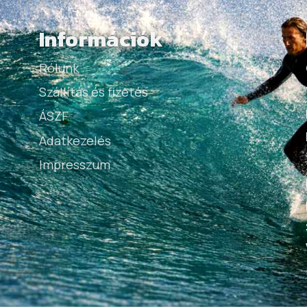
Információk
Rólunk
Szállítás és fizetés
ÁSZF
Adatkezelés
Impresszum