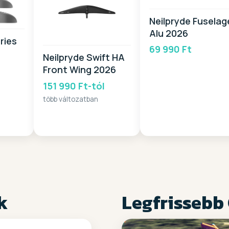
Neilpryde Fuselag
Alu 2026
ries
69 990 Ft
Neilpryde Swift HA
Front Wing 2026
151 990 Ft-tól
több változatban
k
Legfrissebb