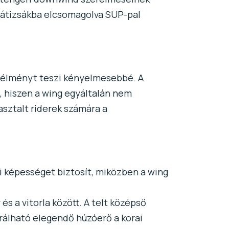
a hátizsákba elcsomagolva SUP-pal
e élményt teszi kényelmesebbé. A
l, hiszen a wing egyáltalán nem
asztalt riderek számára a
ási képességet biztosít, miközben a wing
s a vitorla között. A telt középső
rálható elegendő húzóerő a korai