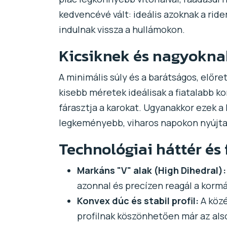
kedvencévé vált: ideális azoknak a rid
indulnak vissza a hullámokon.
Kicsiknek és nagyokna
A minimális súly és a barátságos, elő
kisebb méretek ideálisak a fiatalabb ko
fárasztja a karokat. Ugyanakkor ezek a 
legkeményebb, viharos napokon nyújtan
Technológiai háttér és
Markáns "V" alak (High Dihedral):
azonnal és precízen reagál a kor
Konvex dúc és stabil profil:
A közé
profilnak köszönhetően már az als