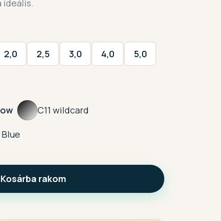
ideális.
2,0
2,5
3,0
4,0
5,0
low
C11 wildcard
 Blue
Kosárba rakom