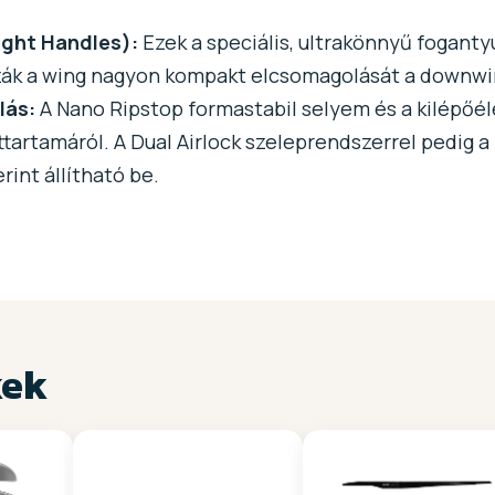
ight Handles):
Ezek a speciális, ultrakönnyű foganty
zák a wing nagyon kompakt elcsomagolását a downwi
lás:
A Nano Ripstop formastabil selyem és a kilépőél
tartamáról. A Dual Airlock szeleprendszerrel pedig a
rint állítható be.
kek