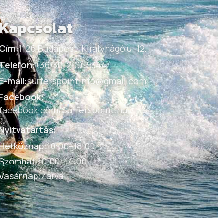
Kapcsolat
Cím:
1126 Budapest, Királyhágó u. 12.
Telefon:
+36/30-200-5344
E-mail:
surferspointinfo@gmail.com
Facebook:
facebook.com/Surferspoint.hu
Nyitvatartás:
Hétköznap
:
10:00–18:00
Szombat
:
10:00–14:00
Vasárnap
:
Zárva