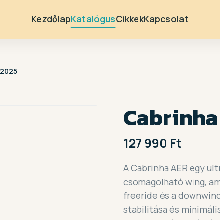
Kezdőlap
Katalógus
Cikkek
Kapcsolat
 2025
Cabrinha
127 990 Ft
A Cabrinha AER egy ul
csomagolható wing, am
freeride és a downwin
stabilitása és minimáli