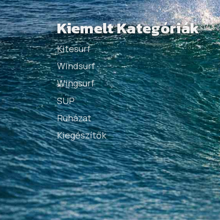
Kiemelt Kategóriák
Kitesurf
Windsurf
Wingsurf
SUP
Ruházat
Kiegészítők