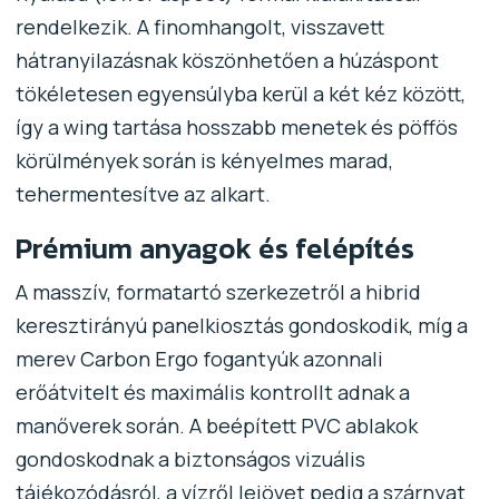
rendelkezik. A finomhangolt, visszavett
hátranyilazásnak köszönhetően a húzáspont
tökéletesen egyensúlyba kerül a két kéz között,
így a wing tartása hosszabb menetek és pöffös
körülmények során is kényelmes marad,
tehermentesítve az alkart.
Prémium anyagok és felépítés
A masszív, formatartó szerkezetről a hibrid
keresztirányú panelkiosztás gondoskodik, míg a
merev Carbon Ergo fogantyúk azonnali
erőátvitelt és maximális kontrollt adnak a
manőverek során. A beépített PVC ablakok
gondoskodnak a biztonságos vizuális
tájékozódásról, a vízről lejövet pedig a szárnyat