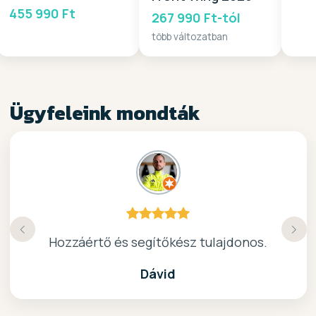
455 990 Ft
267 990 Ft-tól
több változatban
Ügyfeleink mondták
Köszönöm a gyors, barátságos kiszolgálast.
Hozzáértő és segítőkész tulajdonos.
Nagyon kedves elado, jo kis bolt :)
kiváló surf-ös bolt .. ajánlom!
Dávid