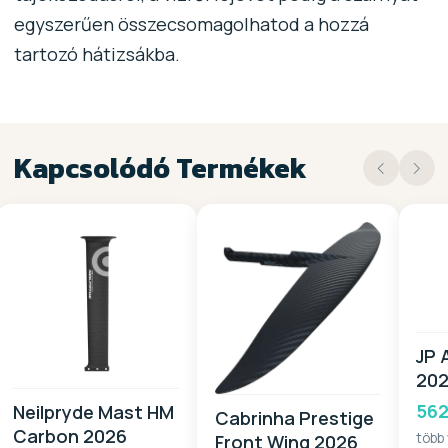
egyszerűen összecsomagolhatod a hozzá
tartozó hátizsákba.
Kapcsolódó Termékek
JP 
20
562
Neilpryde Mast HM
Cabrinha Prestige
Carbon 2026
több
Front Wing 2026