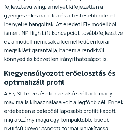
fejlesztésű wing, amelyet kifejezetten a
gyengeszeles napokra és a testesebb riderek
igényeire hangoltak. Az eredeti Fly modellből
ismert NP High Lift koncepciót továbbfejlesztve
ez a modell nemcsak a kiemelkedően korai
megsiklást garantálja, hanem a rendkívül
könnyed és közvetlen irányíthatóságot is.
Kiegyensúlyozott erőelosztás és
optimalizált profil
A Fly SL tervezésekor az alsó széltartomány
maximális kihasználása volt a legfőbb cél. Ennek
érdekében a belépőél laposabb profilt kapott,
míg a szárny maga egy kompaktabb, kisebb
nyúlású (lower aspect) formai kialakítással