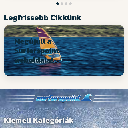
Legfrissebb Cikkünk
Megújult a
Surferspoint
weboldala!
Kiemelt Kategóriák