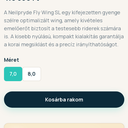
A Neilpryde Fly Wing SL egy kifejezetten gyenge
szélre optimalizált wing, amely kivételes
emelőerőt biztosít a testesebb riderek számára
is. A kisebb nyúlású, kompakt kialakítás garantálja
a korai megsiklást és a precíz irányíthatóságot.
Méret
7,0
8,0
Kosárba rakom