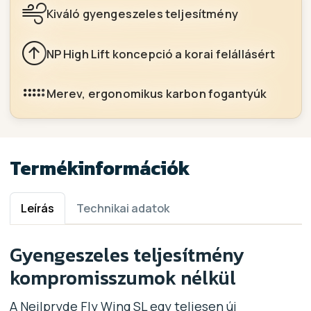
Kiváló gyengeszeles teljesítmény
NP High Lift koncepció a korai felállásért
Merev, ergonomikus karbon fogantyúk
Termékinformációk
Leírás
Technikai adatok
Gyengeszeles teljesítmény
kompromisszumok nélkül
A Neilpryde Fly Wing SL egy teljesen új