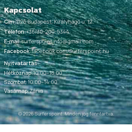
Kapcsolat
Cím:
1126 Budapest, Királyhágó u. 12.
Telefon:
+36/30-200-5344
E-mail:
surferspointinfo@gmail.com
Facebook:
facebook.com/Surferspoint.hu
Nyitvatartás:
Hétköznap
:
10:00–18:00
Szombat
:
10:00–14:00
Vasárnap
:
Zárva
© 2026 Surferspoint
. Minden jog fenntartva.