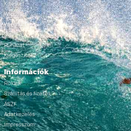
Kitesurf
Windsurf
Wingsurf
SUP
Ruházat
Kiegészítők
Információk
Rólunk
Szállítás és fizetés
ÁSZF
Adatkezelés
Impresszum