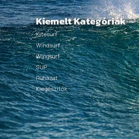
Kiemelt Kategóriák
Kitesurf
Windsurf
Wingsurf
SUP
Ruházat
Kiegészítők