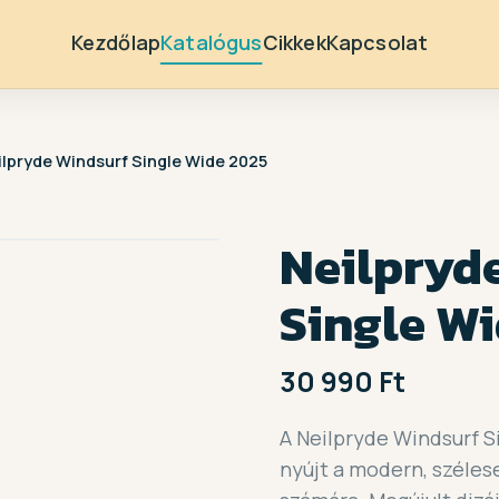
Kezdőlap
Katalógus
Cikkek
Kapcsolat
ilpryde Windsurf Single Wide 2025
Neilpryd
Single W
30 990 Ft
A Neilpryde Windsurf 
nyújt a modern, széles