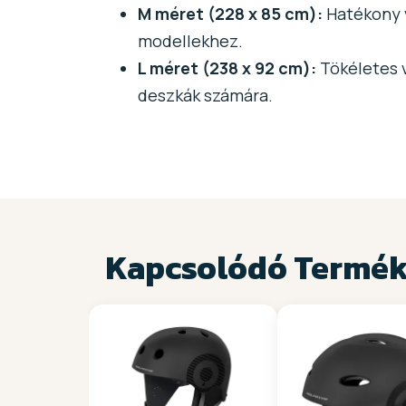
M méret (228 x 85 cm):
Hatékony v
modellekhez.
L méret (238 x 92 cm):
Tökéletes v
deszkák számára.
Kapcsolódó Termé