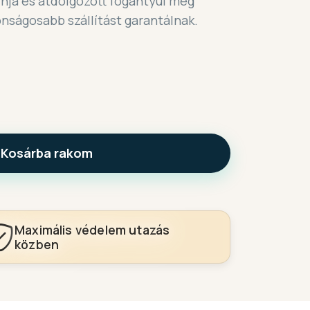
jnja és átdolgozott fogantyúi még
ságosabb szállítást garantálnak.
Kosárba rakom
Maximális védelem utazás
közben