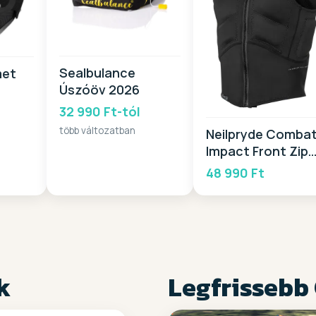
Sealbulance
met
Úszóöv 2026
32 990 Ft-tól
több változatban
Neilpryde Comba
Impact Front Zip
2025
48 990 Ft
k
Legfrissebb