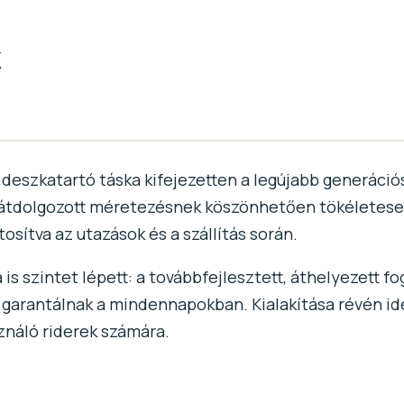
k
deszkatartó táska kifejezetten a legújabb generációs
z átdolgozott méretezésnek köszönhetően tökéletese
sítva az utazások és a szállítás során.
a is szintet lépett: a továbbfejlesztett, áthelyezett
garantálnak a mindennapokban. Kialakítása révén id
ználó riderek számára.