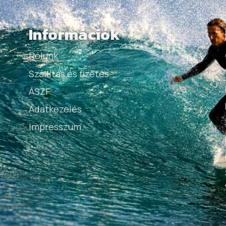
Információk
Rólunk
Szállítás és fizetés
ÁSZF
Adatkezelés
Impresszum