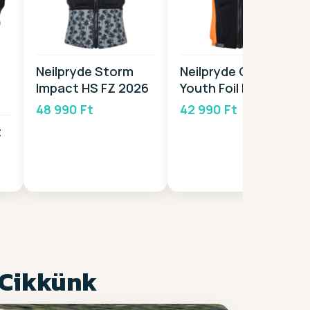
Neilpryde Storm
Neilpryde Combat
Impact HS FZ 2026
Youth Foil Impact
FZ 2026
48 990 Ft
42 990 Ft
t
 Cikkünk