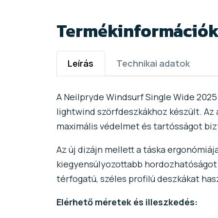
Termékinformáció
Leírás
Technikai adatok
A Neilpryde Windsurf Single Wide 2025 
lightwind szörfdeszkákhoz készült. A
maximális védelmet és tartósságot bizto
Az új dizájn mellett a táska ergonómiáj
kiegyensúlyozottabb hordozhatóságot 
térfogatú, széles profilú deszkákat has
Elérhető méretek és illeszkedés: