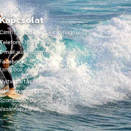
Kapcsolat
Cím:
1126 Budapest, Királyhágó u. 12.
Telefon:
+36/30-200-5344
E-mail:
surferspointinfo@gmail.com
Facebook:
facebook.com/Surferspoint.hu
Nyitvatartás:
Hétköznap
:
10:00–18:00
Szombat
:
10:00–14:00
Vasárnap
:
Zárva