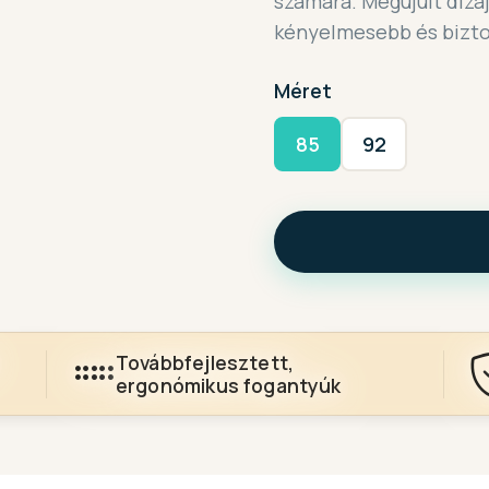
számára. Megújult dizá
kényelmesebb és bizton
Méret
85
92
Továbbfejlesztett,
ergonómikus fogantyúk