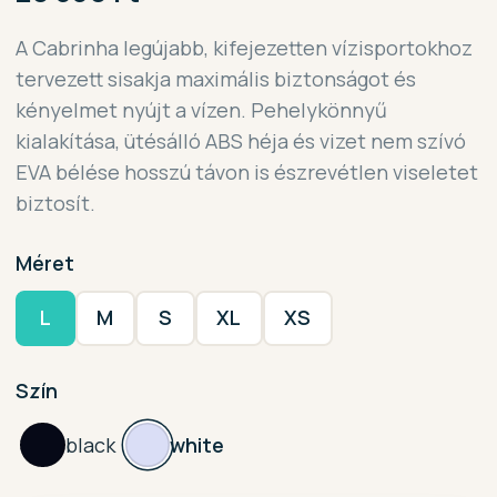
A Cabrinha legújabb, kifejezetten vízisportokhoz
tervezett sisakja maximális biztonságot és
kényelmet nyújt a vízen. Pehelykönnyű
kialakítása, ütésálló ABS héja és vizet nem szívó
EVA bélése hosszú távon is észrevétlen viseletet
biztosít.
Méret
L
M
S
XL
XS
Szín
black
white