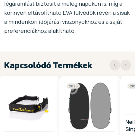
légáramlást biztosít a meleg napokon is, míg a
könnyen eltávolítható EVA fülvédők révén a sisak
a mindenkori időjárási viszonyokhoz és a saját
preferenciákhoz alakítható.
Kapcsolódó Termékek
2025
20
Nei
Sin