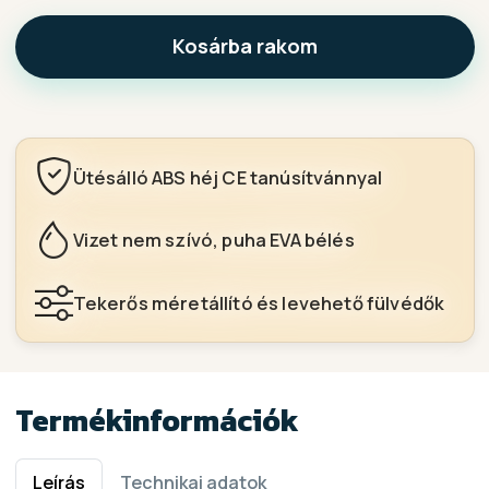
Kosárba rakom
Ütésálló ABS héj CE tanúsítvánnyal
Vizet nem szívó, puha EVA bélés
Tekerős méretállító és levehető fülvédők
Termékinformációk
Leírás
Technikai adatok