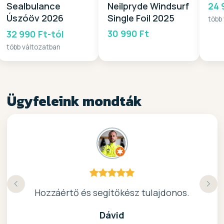
24 
Neilpryde Windsurf
Sealbulance
Single Foil 2025
Úszóöv 2026
több
30 990 Ft
32 990 Ft-tól
több változatban
Ügyfeleink mondták
Köszönöm a gyors, barátságos kiszolgálast.
Hozzáértő és segítőkész tulajdonos.
Nagyon kedves elado, jo kis bolt :)
kiváló surf-ös bolt .. ajánlom!
Dávid