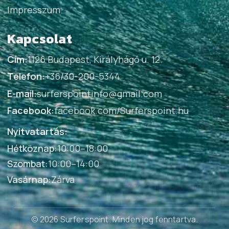
Impresszum
Kapcsolat
Cím:
1126 Budapest, Királyhágó u. 12.
Telefon:
+36/30-200-5344
E-mail:
surferspointinfo@gmail.com
Facebook:
facebook.com/Surferspoint.hu
Nyitvatartás:
Hétköznap
:
10:00–18:00
Szombat
:
10:00–14:00
Vasárnap
:
Zárva
© 2026 Surferspoint
. Minden jog fenntartva.