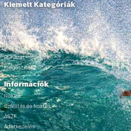
Kiemelt Kategóriák
Kitesurf
Windsurf
Wingsurf
SUP
Ruházat
Kiegészítők
Információk
Rólunk
Szállítás és fizetés
ÁSZF
Adatkezelés