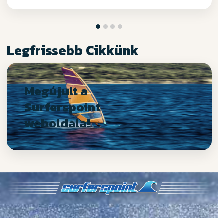
Legfrissebb Cikkünk
Megújult a
Surferspoint
weboldala!