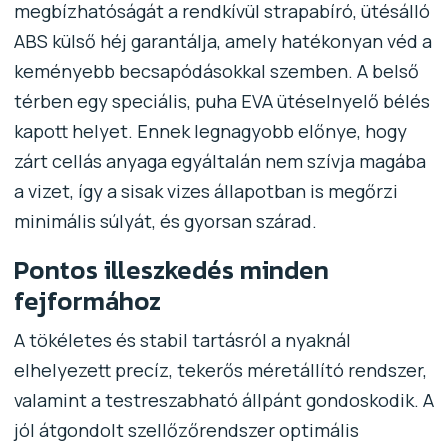
megbízhatóságát a rendkívül strapabíró, ütésálló
ABS külső héj garantálja, amely hatékonyan véd a
keményebb becsapódásokkal szemben. A belső
térben egy speciális, puha EVA ütéselnyelő bélés
kapott helyet. Ennek legnagyobb előnye, hogy
zárt cellás anyaga egyáltalán nem szívja magába
a vizet, így a sisak vizes állapotban is megőrzi
minimális súlyát, és gyorsan szárad.
Pontos illeszkedés minden
fejformához
A tökéletes és stabil tartásról a nyaknál
elhelyezett precíz, tekerős méretállító rendszer,
valamint a testreszabható állpánt gondoskodik. A
jól átgondolt szellőzőrendszer optimális