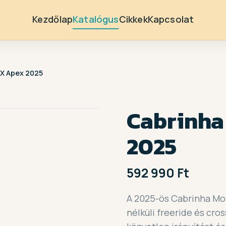
Kezdőlap
Katalógus
Cikkek
Kapcsolat
X Apex 2025
Cabrinha
2025
592 990 Ft
A 2025-ös Cabrinha M
nélküli freeride és cr