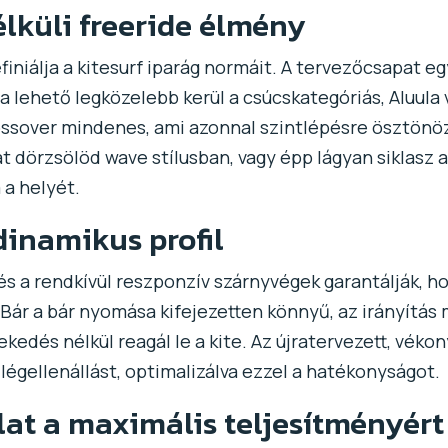
küli freeride élmény
niálja a kitesurf iparág normáit. A tervezőcsapat egy
 a lehető legközelebb kerül a csúcskategóriás, Aluu
ossover mindenes, ami azonnal szintlépésre ösztönö
at dörzsölöd wave stílusban, vagy épp lágyan siklasz 
 a helyét.
dinamikus profil
l és a rendkívül reszponzív szárnyvégek garantálják, 
 Bár a bár nyomása kifejezetten könnyű, az irányítás
edés nélkül reagál le a kite. Az újratervezett, véko
légellenállást, optimalizálva ezzel a hatékonyságot.
t a maximális teljesítményért