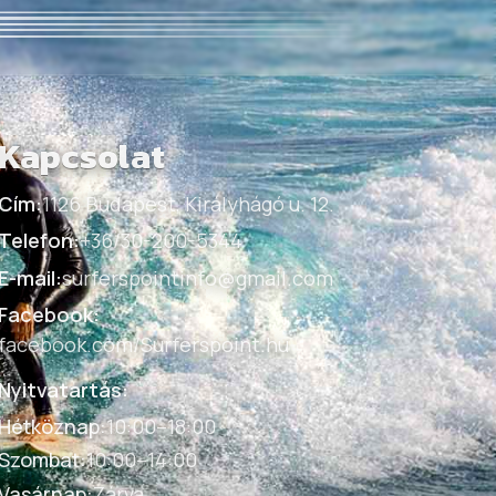
Kapcsolat
Cím:
1126 Budapest, Királyhágó u. 12.
Telefon:
+36/30-200-5344
E-mail:
surferspointinfo@gmail.com
Facebook:
facebook.com/Surferspoint.hu
Nyitvatartás:
Hétköznap
:
10:00–18:00
Szombat
:
10:00–14:00
Vasárnap
:
Zárva