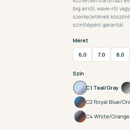
közvetlen irányítást és
big airről, wave-ről vagy
szerkezetének köszönh
szintlépést garantál.
Méret
6,0
7,0
8,0
Szín
C1 Teal/Gray
C2 Royal Blue/Or
C4 White/Orange