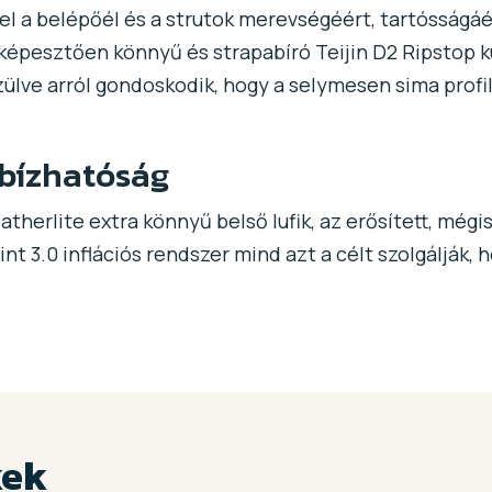
el a belépőél és a strutok merevségéért, tartósságáé
lképesztően könnyű és strapabíró Teijin D2 Ripstop k
ülve arról gondoskodik, hogy a selymesen sima profil
bízhatóság
eatherlite extra könnyű belső lufik, az erősített, mé
nt 3.0 inflációs rendszer mind azt a célt szolgálják,
kek