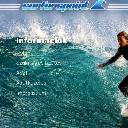
Információk
Rólunk
Szállítás és fizetés
ÁSZF
Adatkezelés
Impresszum