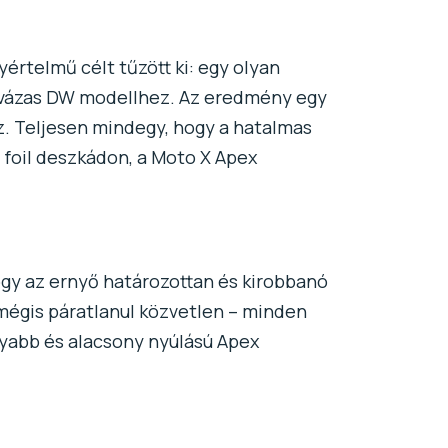
értelmű célt tűzött ki: egy olyan
la vázas DW modellhez. Az eredmény egy
z. Teljesen mindegy, hogy a hatalmas
a foil deszkádon, a Moto X Apex
hogy az ernyő határozottan és kirobbanó
 mégis páratlanul közvetlen – minden
nyabb és alacsony nyúlású Apex