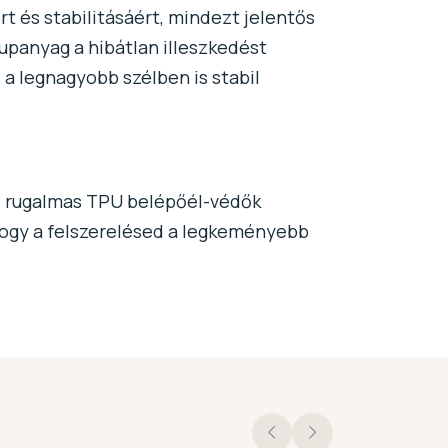
rt és stabilitásáért, mindezt jelentős
upanyag a hibátlan illeszkedést
 a legnagyobb szélben is stabil
gis rugalmas TPU belépőél-védők
 hogy a felszerelésed a legkeményebb