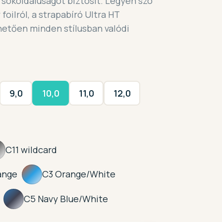
 sokoldalúságot biztosít. Legyen szó
 foilról, a strapabíró Ultra HT
etően minden stílusban valódi
9,0
10,0
11,0
12,0
C11 wildcard
ange
C3 Orange/White
C5 Navy Blue/White