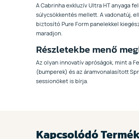
A Cabrinha exkluzív Ultra HT anyaga fel
súlycsökkentés mellett. A vadonatúj, e
biztosító Pure Form panelekkel kiegész
maradjon.
Részletekbe menő meg
Az olyan innovatív apróságok, mint a F
(bumperek) és az áramvonalasított Spri
sessionöket is bírja.
Kapcsolódó Termé