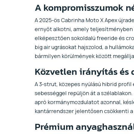
A kompromisszumok nél
A 2025-ös Cabrinha Moto X Apex újradefi
ernyőt alkotni, amely teljesítményben
elképesztően sokoldalú freeride és cr
big air ugrásokat hajszolod, a hullámok
bármilyen körülmények között megállja
Közvetlen irányítás és 
A 3-strut, közepes nyúlású hibrid profi
sebességgel repüljön át a szélablakon.
apró kormánymozdulatot azonnal, késlek
kantárrendszer jelentősen csökkenti a 
Prémium anyaghasznála