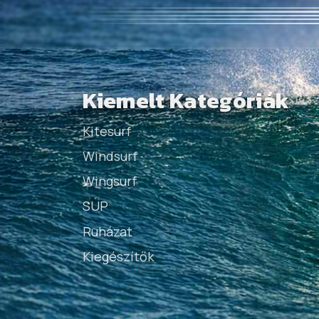
Kiemelt Kategóriák
Kitesurf
Windsurf
Wingsurf
SUP
Ruházat
Kiegészítők