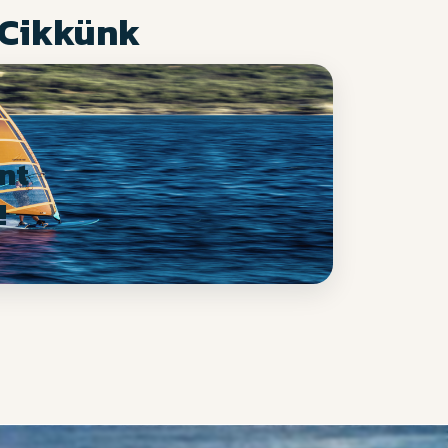
 Cikkünk
nt
!