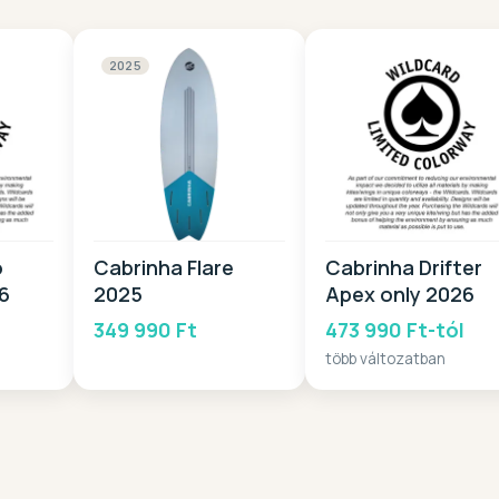
2025
o
Cabrinha Flare
Cabrinha Drifter
6
2025
Apex only 2026
l
349 990 Ft
473 990 Ft-tól
több változatban