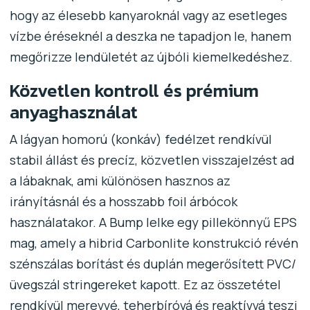
hogy az élesebb kanyaroknál vagy az esetleges
vízbe éréseknél a deszka ne tapadjon le, hanem
megőrizze lendületét az újbóli kiemelkedéshez.
Közvetlen kontroll és prémium
anyaghasználat
A lágyan homorú (konkáv) fedélzet rendkívül
stabil állást és precíz, közvetlen visszajelzést ad
a lábaknak, ami különösen hasznos az
irányításnál és a hosszabb foil árbócok
használatakor. A Bump lelke egy pillekönnyű EPS
mag, amely a hibrid Carbonlite konstrukció révén
szénszálas borítást és duplán megerősített PVC/
üvegszál stringereket kapott. Ez az összetétel
rendkívül merevvé, teherbíróvá és reaktívvá teszi