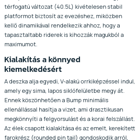
térfogatú változat (40.5L) kivételesen stabil
platformot biztosít az evezéshez, miközben
kellő dinamikával rendelkezik ahhoz, hogy a
tapasztaltabb riderek is kihozzák magukból a
maximumot.
Kialakítás a könnyed
kiemelkedésért
A deszka alja egyedi, V-alakú orrkiképzéssel indul,
amely egy sima, lapos siklófelületbe megy át.
Ennek köszönhetően a Bump minimális
ellenállással hasítja a vizet, ami drasztikusan
megkönnyíti a felgyorsulást és a korai felszállást.
Az élek csapott kialakítása és az emelt, kerekített
farokrész (rounded pin tail) gondoskodik arról,