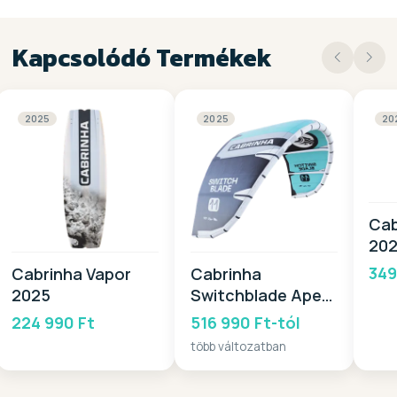
Kapcsolódó Termékek
2025
2025
20
Cab
20
349
Cabrinha Vapor
Cabrinha
2025
Switchblade Apex
2025
224 990 Ft
516 990 Ft-tól
több változatban