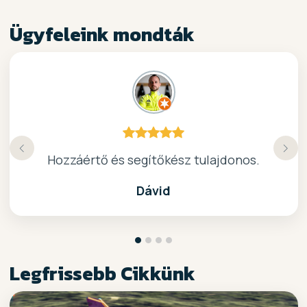
Ügyfeleink mondták
Köszönöm a gyors, barátságos kiszolgálast.
Hozzáértő és segítőkész tulajdonos.
Nagyon kedves elado, jo kis bolt :)
kiváló surf-ös bolt .. ajánlom!
Dávid
Legfrissebb Cikkünk