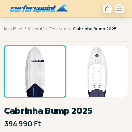
Kezdőlap
Kitesurf
Deszkák
Cabrinha Bump 2025
1 /
2
Cabrinha Bump 2025
394 990 Ft