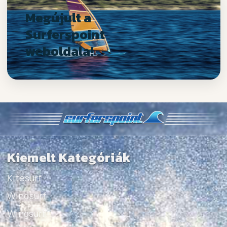
Megújult a
Surferspoint
weboldala!
Kiemelt Kategóriák
Kitesurf
Windsurf
Wingsurf