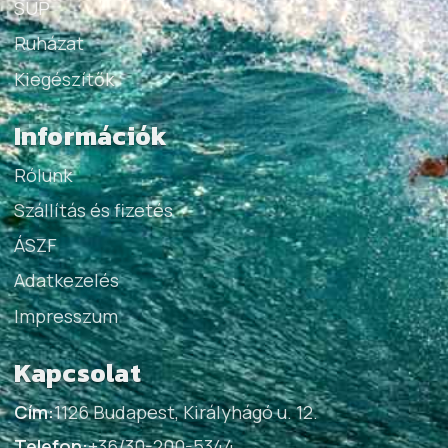
SUP
Ruházat
Kiegészítők
Információk
Rólunk
Szállítás és fizetés
ÁSZF
Adatkezelés
Impresszum
Kapcsolat
Cím:
1126 Budapest, Királyhágó u. 12.
Telefon:
+36/30-200-5344