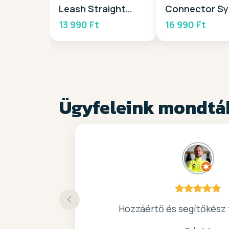
Leash Straight
Connector S
2025
Surf Slider 20
13 990 Ft
16 990 Ft
Ügyfeleink mondtá
Köszönöm a gyors, barátságos
Hozzáértő és segítőkész 
Nagyon kedves elado, jo 
kiváló surf-ös bolt .. 