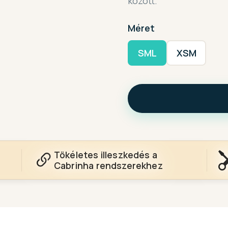
között.
Méret
SML
XSM
Tökéletes illeszkedés a
Cabrinha rendszerekhez