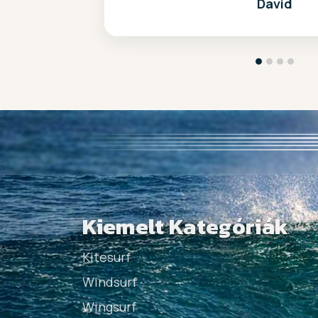
Dávid
Kiemelt Kategóriák
Kitesurf
Windsurf
Wingsurf