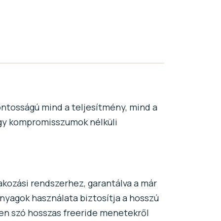
fontosságú mind a teljesítmény, mind a
ogy kompromisszumok nélküli
akozási rendszerhez, garantálva a már
anyagok használata biztosítja a hosszú
yen szó hosszas freeride menetekről