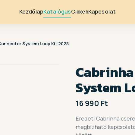
Kezdőlap
Katalógus
Cikkek
Kapcsolat
Connector System Loop Kit 2025
Cabrinha
System L
16 990 Ft
Eredeti Cabrinha csere
megbízható kapcsolatot