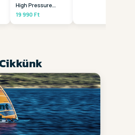
High Pressure
Pump 2025
19 990 Ft
 Cikkünk
nt
!