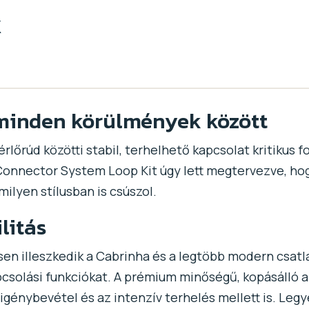
k
minden körülmények között
érlőrúd közötti stabil, terhelhető kapcsolat kritikus 
Connector System Loop Kit úgy lett megtervezve, h
ilyen stílusban is csúszol.
litás
en illeszkedik a Cabrinha és a legtöbb modern csatl
pcsolási funkciókat. A prémium minőségű, kopásálló 
igénybevétel és az intenzív terhelés mellett is. Leg