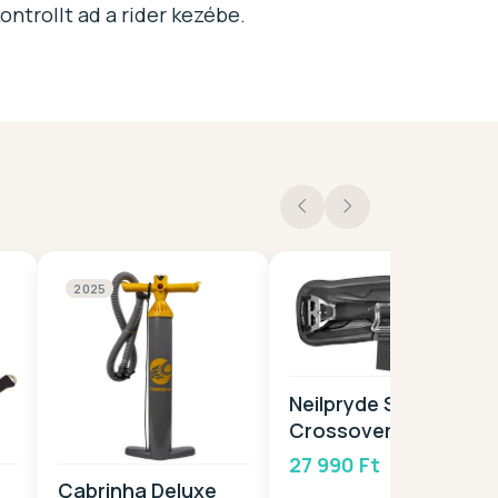
ntrollt ad a rider kezébe.
2025
Neilpryde SS
Crossover
SpreaderBarEZ
27 990 Ft
2026
Cabrinha Deluxe