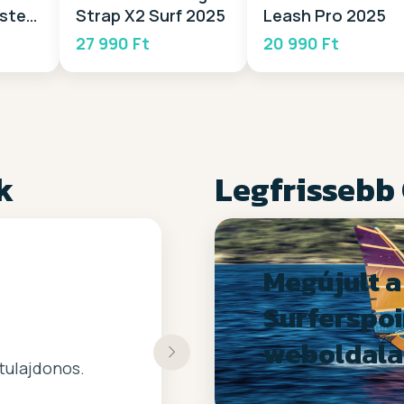
ystem
Strap X2 Surf 2025
Leash Pro 2025
25
27 990 Ft
20 990 Ft
k
Legfrissebb
Megújult a
Surferspoi
weboldala
 kiszolgálast.
tulajdonos.
kis bolt :)
ajánlom!