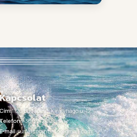
Kapcsolat
Cím:
1126 Budapest, Királyhágó u. 12.
Telefon:
+36/30-200-5344
E-mail:
surferspointinfo@gmail.com