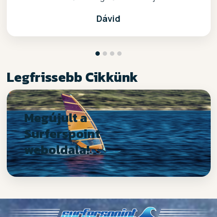
Dávid
Legfrissebb Cikkünk
Megújult a
Surferspoint
weboldala!