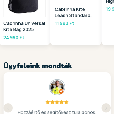
Hig
Pu
19 
Cabrinha Kite
Leash Standard
2025
11 990 Ft
Cabrinha Universal
Kite Bag 2025
24 990 Ft
Ügyfeleink mondták
Köszönöm a gyors, barátságos kiszolgálast.
Hozzáértő és segítőkész tulajdonos.
Nagyon kedves elado, jo kis bolt :)
kiváló surf-ös bolt .. ajánlom!