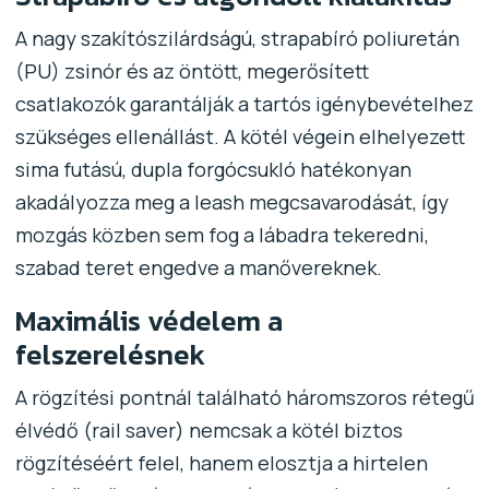
A nagy szakítószilárdságú, strapabíró poliuretán
(PU) zsinór és az öntött, megerősített
csatlakozók garantálják a tartós igénybevételhez
szükséges ellenállást. A kötél végein elhelyezett
sima futású, dupla forgócsukló hatékonyan
akadályozza meg a leash megcsavarodását, így
mozgás közben sem fog a lábadra tekeredni,
szabad teret engedve a manővereknek.
Maximális védelem a
felszerelésnek
A rögzítési pontnál található háromszoros rétegű
élvédő (rail saver) nemcsak a kötél biztos
rögzítéséért felel, hanem elosztja a hirtelen