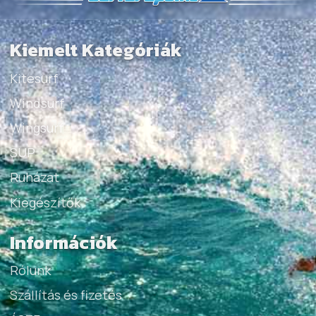
Kiemelt Kategóriák
Kitesurf
Windsurf
Wingsurf
SUP
Ruházat
Kiegészítők
Információk
Rólunk
Szállítás és fizetés