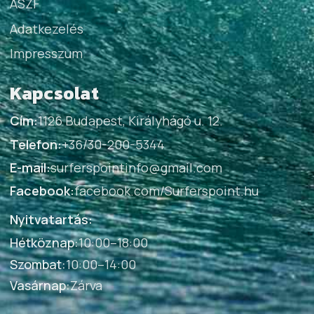
ÁSZF
Adatkezelés
Impresszum
Kapcsolat
Cím:
1126 Budapest, Királyhágó u. 12.
Telefon:
+36/30-200-5344
E-mail:
surferspointinfo@gmail.com
Facebook:
facebook.com/Surferspoint.hu
Nyitvatartás:
Hétköznap
:
10:00–18:00
Szombat
:
10:00–14:00
Vasárnap
:
Zárva