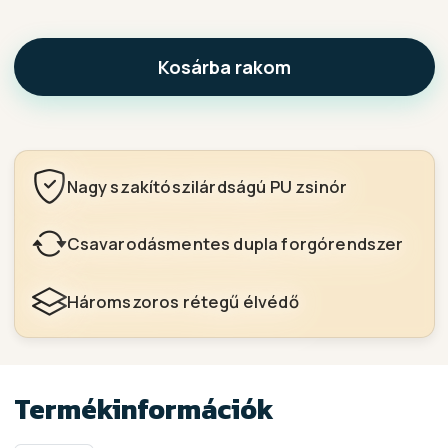
Kosárba rakom
Nagy szakítószilárdságú PU zsinór
Csavarodásmentes dupla forgórendszer
Háromszoros rétegű élvédő
Termékinformációk