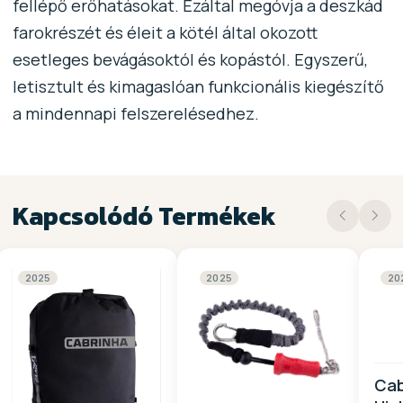
fellépő erőhatásokat. Ezáltal megóvja a deszkád
farokrészét és éleit a kötél által okozott
esetleges bevágásoktól és kopástól. Egyszerű,
letisztult és kimagaslóan funkcionális kiegészítő
a mindennapi felszerelésedhez.
Kapcsolódó Termékek
2025
2025
20
Cab