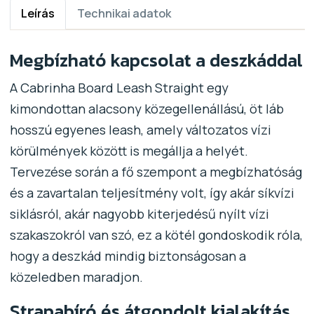
Leírás
Technikai adatok
Megbízható kapcsolat a deszkáddal
A Cabrinha Board Leash Straight egy
kimondottan alacsony közegellenállású, öt láb
hosszú egyenes leash, amely változatos vízi
körülmények között is megállja a helyét.
Tervezése során a fő szempont a megbízhatóság
és a zavartalan teljesítmény volt, így akár síkvízi
siklásról, akár nagyobb kiterjedésű nyílt vízi
szakaszokról van szó, ez a kötél gondoskodik róla,
hogy a deszkád mindig biztonságosan a
közeledben maradjon.
Strapabíró és átgondolt kialakítás