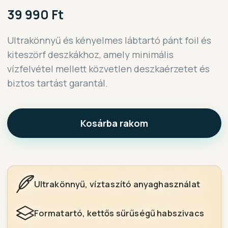
39 990 Ft
Ultrakönnyű és kényelmes lábtartó pánt foil és
kiteszörf deszkákhoz, amely minimális
vízfelvétel mellett közvetlen deszkaérzetet és
biztos tartást garantál.
Kosárba rakom
Ultrakönnyű, víztaszító anyaghasználat
Formatartó, kettős sűrűségű habszivacs