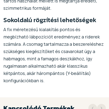
tartós használat mellett is megtartja eredeti,
szimmetrikus formáját.
Sokoldalú rögzítési lehetőségek
A fix méretezésű kialakítás pontos és
megbízható lábpozíciót eredményez a riderek
számára. A csomag tartalmazza a beszereléshez
szükséges kiegészítőket és csavarokat úgy a
habmagos, mint a famagos deszkákhoz, így
rugalmasan alkalmazható akár klasszikus
kétpántos, akár hárompántos (Y-beállítás)
konfigurációkban is.
Kapcsolódó Termékek