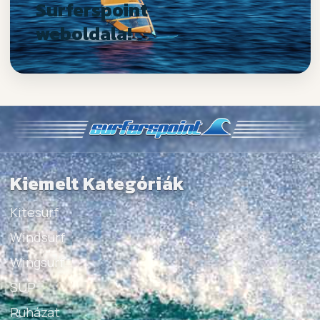
Surferspoint
weboldala!
Kiemelt Kategóriák
Kitesurf
Windsurf
Wingsurf
SUP
Ruházat