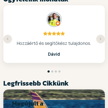
Köszönöm a gyors, barátságos kiszolgálast.
Hozzáértő és segítőkész tulajdonos.
Nagyon kedves elado, jo kis bolt :)
kiváló surf-ös bolt .. ajánlom!
Dávid
Legfrissebb Cikkünk
Megújult a