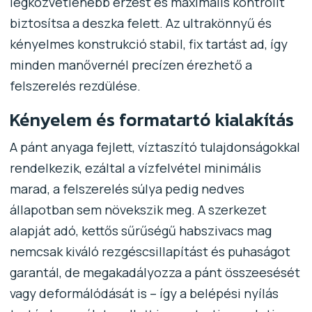
legközvetlenebb érzést és maximális kontrollt
biztosítsa a deszka felett. Az ultrakönnyű és
kényelmes konstrukció stabil, fix tartást ad, így
minden manővernél precízen érezhető a
felszerelés rezdülése.
Kényelem és formatartó kialakítás
A pánt anyaga fejlett, víztaszító tulajdonságokkal
rendelkezik, ezáltal a vízfelvétel minimális
marad, a felszerelés súlya pedig nedves
állapotban sem növekszik meg. A szerkezet
alapját adó, kettős sűrűségű habszivacs mag
nemcsak kiváló rezgéscsillapítást és puhaságot
garantál, de megakadályozza a pánt összeesését
vagy deformálódását is – így a belépési nyílás