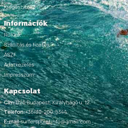
Kiegészítők
Információk
Rólunk
Szállítás és fizetés
ÁSZF
Adatkezelés
Impresszum
Kapcsolat
Cím:
1126 Budapest, Királyhágó u. 12.
Telefon:
+36/30-200-5344
E-mail:
surferspointinfo@gmail.com