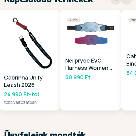
2025
20
Cab
Neilpryde EVO
Bin
Harness Women
54 
2025
60 990 Ft
Cabrinha Unify
Leash 2026
24 990 Ft-tól
több változatban
Ügyfeleink mondták