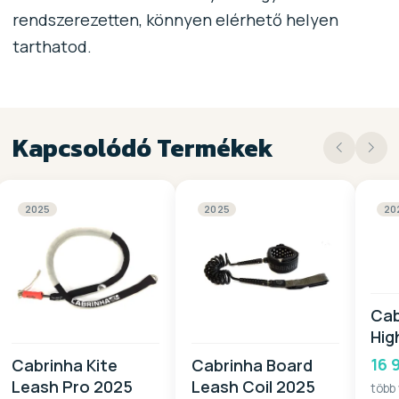
rendszerezetten, könnyen elérhető helyen
tarthatod.
Kapcsolódó Termékek
2025
2025
20
Cab
Hig
20
16 
Cabrinha Kite
Cabrinha Board
Leash Pro 2025
Leash Coil 2025
több