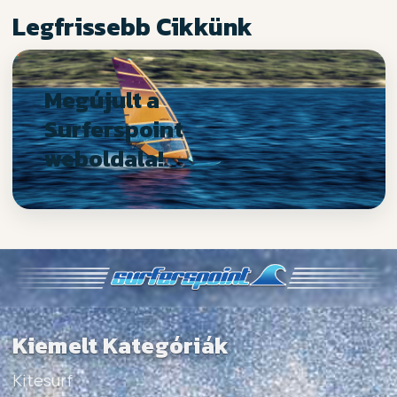
Legfrissebb Cikkünk
Megújult a
Surferspoint
weboldala!
Kiemelt Kategóriák
Kitesurf