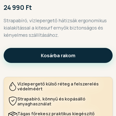
24 990 Ft
Strapabíró, vízlepergető hátizsák ergonomikus
kialakítással a kitesurf ernyők biztonságos és
kényelmes szállításához.
Kosárba rakom
Vízlepergető külső réteg a felszerelés
védelméért
Strapabíró, könnyű és kopásálló
anyaghasználat
Tágas főrekesz praktikus kiegészítő