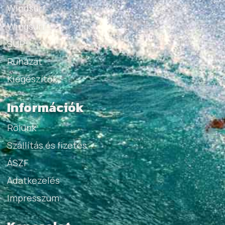
Windsurf
Wingsurf
SUP
Ruházat
Kiegészítők
Információk
Rólunk
Szállítás és fizetés
ÁSZF
Adatkezelés
Impresszum