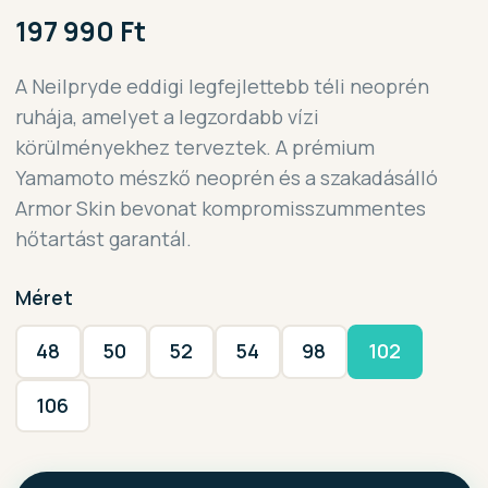
197 990 Ft
A Neilpryde eddigi legfejlettebb téli neoprén
ruhája, amelyet a legzordabb vízi
körülményekhez terveztek. A prémium
Yamamoto mészkő neoprén és a szakadásálló
Armor Skin bevonat kompromisszummentes
hőtartást garantál.
Méret
48
50
52
54
98
102
106