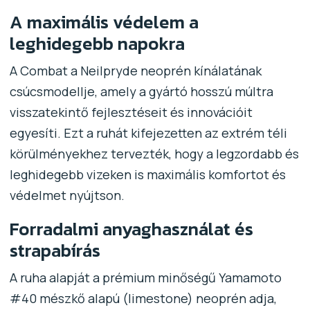
A maximális védelem a
leghidegebb napokra
A Combat a Neilpryde neoprén kínálatának
csúcsmodellje, amely a gyártó hosszú múltra
visszatekintő fejlesztéseit és innovációit
egyesíti. Ezt a ruhát kifejezetten az extrém téli
körülményekhez tervezték, hogy a legzordabb és
leghidegebb vizeken is maximális komfortot és
védelmet nyújtson.
Forradalmi anyaghasználat és
strapabírás
A ruha alapját a prémium minőségű Yamamoto
#40 mészkő alapú (limestone) neoprén adja,