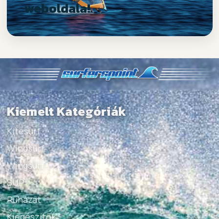
weboldala!
Kiemelt Kategóriák
Kitesurf
Windsurf
Wingsurf
SUP
Ruházat
Kiegészítők