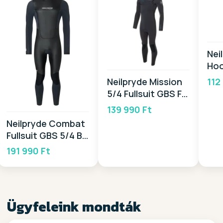
Nei
Hoo
20
112
Neilpryde Mission
5/4 Fullsuit GBS FZ
2026
139 990 Ft
Neilpryde Combat
Fullsuit GBS 5/4 BZ
2025
191 990 Ft
Ügyfeleink mondták