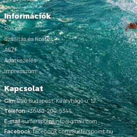
Információk
Rólunk
Szállítás és fizetés
ÁSZF
Adatkezelés
Impresszum
Kapcsolat
Cím:
1126 Budapest, Királyhágó u. 12.
Telefon:
+36/30-200-5344
E-mail:
surferspointinfo@gmail.com
Facebook:
facebook.com/Surferspoint.hu