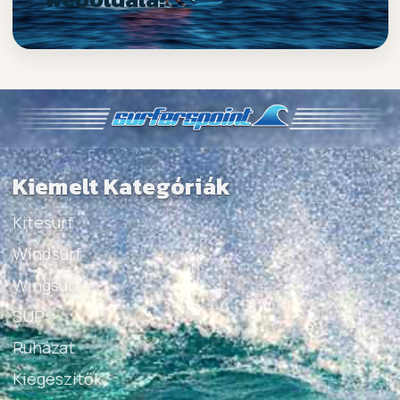
Kiemelt Kategóriák
Kitesurf
Windsurf
Wingsurf
SUP
Ruházat
Kiegészítők