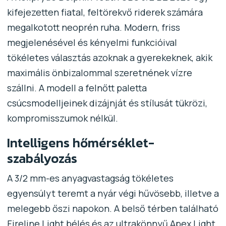
kifejezetten fiatal, feltörekvő riderek számára
megalkotott neoprén ruha. Modern, friss
megjelenésével és kényelmi funkcióival
tökéletes választás azoknak a gyerekeknek, akik
maximális önbizalommal szeretnének vízre
szállni. A modell a felnőtt paletta
csúcsmodelljeinek dizájnját és stílusát tükrözi,
kompromisszumok nélkül.
Intelligens hőmérséklet-
szabályozás
A 3/2 mm-es anyagvastagság tökéletes
egyensúlyt teremt a nyár végi hűvösebb, illetve a
melegebb őszi napokon. A belső térben található
Fireline Light bélés és az ultrakönnyű Apex Light