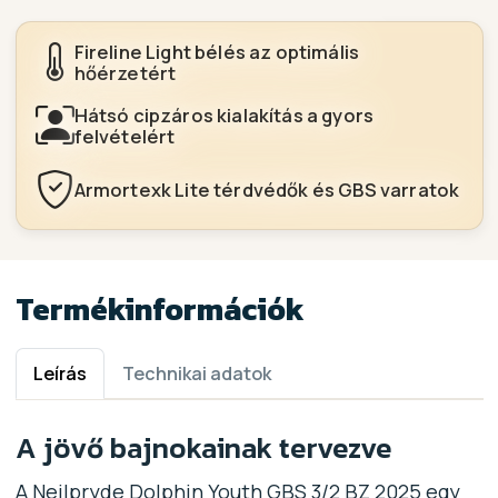
Fireline Light bélés az optimális
hőérzetért
Hátsó cipzáros kialakítás a gyors
felvételért
Armortexk Lite térdvédők és GBS varratok
Termékinformációk
Leírás
Technikai adatok
A jövő bajnokainak tervezve
A Neilpryde Dolphin Youth GBS 3/2 BZ 2025 egy