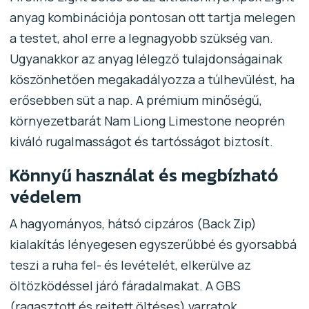
anyag kombinációja pontosan ott tartja melegen
a testet, ahol erre a legnagyobb szükség van.
Ugyanakkor az anyag lélegző tulajdonságainak
köszönhetően megakadályozza a túlhevülést, ha
erősebben süt a nap. A prémium minőségű,
környezetbarát Nam Liong Limestone neoprén
kiváló rugalmasságot és tartósságot biztosít.
Könnyű használat és megbízható
védelem
A hagyományos, hátsó cipzáros (Back Zip)
kialakítás lényegesen egyszerűbbé és gyorsabbá
teszi a ruha fel- és levételét, elkerülve az
öltözködéssel járó fáradalmakat. A GBS
(ragasztott és rejtett öltéses) varratok