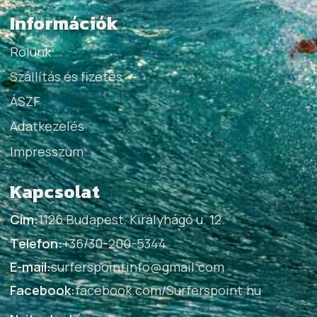
Információk
Rólunk
Szállítás és fizetés
ÁSZF
Adatkezelés
Impresszum
Kapcsolat
Cím:
1126 Budapest, Királyhágó u. 12.
Telefon:
+36/30-200-5344
E-mail:
surferspointinfo@gmail.com
Facebook:
facebook.com/Surferspoint.hu