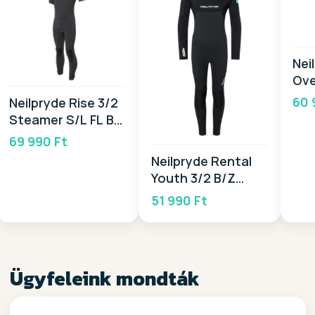
Nei
Ove
BZ 
60 
Neilpryde Rise 3/2
Steamer S/L FL BZ
2026
69 990 Ft
Neilpryde Rental
Youth 3/2 B/Z
2026
51 990 Ft
Ügyfeleink mondták