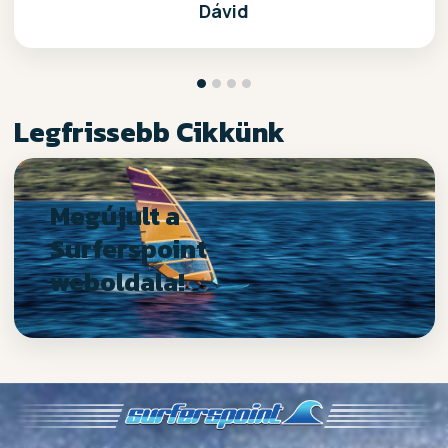
Dávid
Legfrissebb Cikkünk
Megújult a
Surferspoint
weboldala!