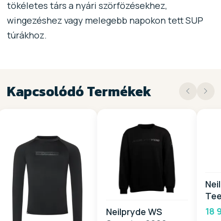
tökéletes társ a nyári szörfözésekhez,
wingezéshez vagy melegebb napokon tett SUP
túrákhoz.
Kapcsolódó Termékek
Nei
Tee
18 
Neilpryde WS