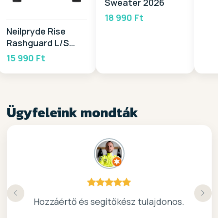
Sweater 2026
18 990 Ft
Neilpryde Rise
Rashguard L/S
2026
15 990 Ft
Ügyfeleink mondták
Köszönöm a gyors, barátságos kiszolgálast.
Hozzáértő és segítőkész tulajdonos.
Nagyon kedves elado, jo kis bolt :)
kiváló surf-ös bolt .. ajánlom!