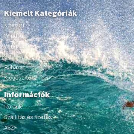
Kiemelt Kategóriák
Kitesurf
Windsurf
Wingsurf
SUP
Ruházat
Kiegészítők
Információk
Rólunk
Szállítás és fizetés
ÁSZF