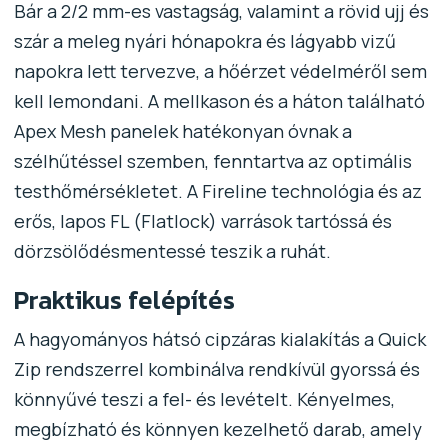
Bár a 2/2 mm-es vastagság, valamint a rövid ujj és
szár a meleg nyári hónapokra és lágyabb vizű
napokra lett tervezve, a hőérzet védelméről sem
kell lemondani. A mellkason és a háton található
Apex Mesh panelek hatékonyan óvnak a
szélhűtéssel szemben, fenntartva az optimális
testhőmérsékletet. A Fireline technológia és az
erős, lapos FL (Flatlock) varrások tartóssá és
dörzsölődésmentessé teszik a ruhát.
Praktikus felépítés
A hagyományos hátsó cipzáras kialakítás a Quick
Zip rendszerrel kombinálva rendkívül gyorssá és
könnyűvé teszi a fel- és levételt. Kényelmes,
megbízható és könnyen kezelhető darab, amely