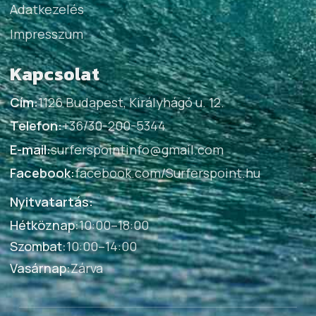
Adatkezelés
Impresszum
Kapcsolat
Cím:
1126 Budapest, Királyhágó u. 12.
Telefon:
+36/30-200-5344
E-mail:
surferspointinfo@gmail.com
Facebook:
facebook.com/Surferspoint.hu
Nyitvatartás:
Hétköznap
:
10:00–18:00
Szombat
:
10:00–14:00
Vasárnap
:
Zárva