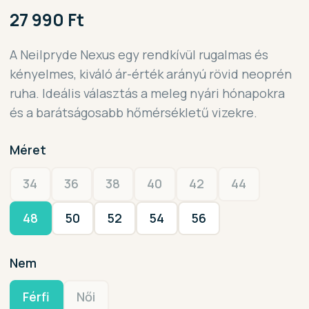
27 990 Ft
A Neilpryde Nexus egy rendkívül rugalmas és
kényelmes, kiváló ár-érték arányú rövid neoprén
ruha. Ideális választás a meleg nyári hónapokra
és a barátságosabb hőmérsékletű vizekre.
Méret
34
36
38
40
42
44
48
50
52
54
56
Nem
Férfi
Női