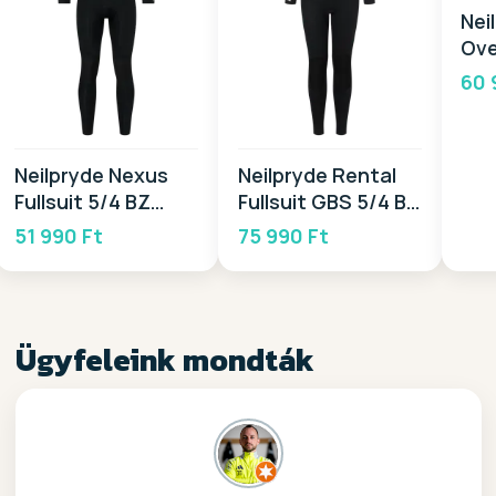
Nei
Ove
BZ 
60 
Neilpryde Nexus
Neilpryde Rental
Fullsuit 5/4 BZ
Fullsuit GBS 5/4 BZ
2026
2026
51 990 Ft
75 990 Ft
Ügyfeleink mondták