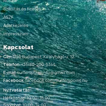
Rólunk
Szállítás és fizetés
ÁSZF
Adatkezelés
Impresszum
Kapcsolat
Cím:
1126 Budapest, Királyhágó u. 12.
Telefon:
+36/30-200-5344
E-mail:
surferspointinfo@gmail.com
Facebook:
facebook.com/Surferspoint.hu
Nyitvatartás:
Hétköznap
:
10:00–18:00
Szombat
:
10:00–14:00