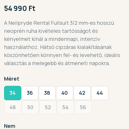
54 990 Ft
A Neilpryde Rental Fullsuit 3/2 mm-es hosszú
neoprén ruha kivételes tartósságot és
kényelmet kínál a mindennapi, intenzív
használathoz. Hátsó cipzáras kialakításának
köszönhetően könnyen fel- és levehető, ideális
választás a melegebb és átmeneti napokra.
Méret
34
36
38
40
42
44
48
50
52
54
56
Nem