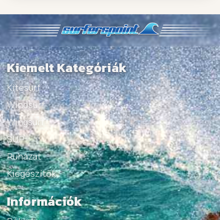
Kiemelt Kategóriák
Kitesurf
Windsurf
Wingsurf
SUP
Ruházat
Kiegészítők
Információk