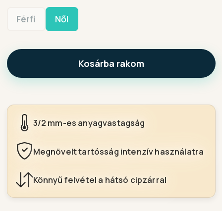
Férfi
Női
Kosárba rakom
3/2 mm-es anyagvastagság
Megnövelt tartósság intenzív használatra
Könnyű felvétel a hátsó cipzárral