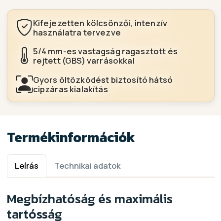
Kifejezetten kölcsönzői, intenzív
használatra tervezve
5/4 mm-es vastagság ragasztott és
rejtett (GBS) varrásokkal
Gyors öltözködést biztosító hátsó
cipzáras kialakítás
Termékinformációk
Leírás
Technikai adatok
Megbízhatóság és maximális
tartósság