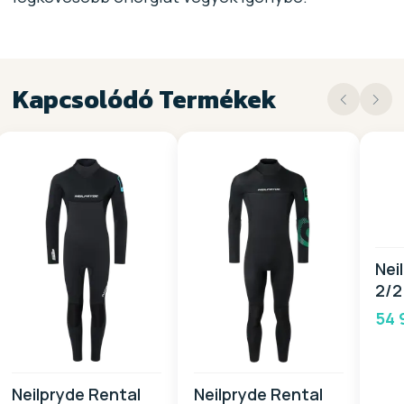
Kapcsolódó Termékek
Nei
2/2
BZ 
54 
Neilpryde Rental
Neilpryde Rental