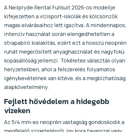
A Neilpryde Rental Fullsuit 2026-os modellje
kifejezetten a vízisport-iskolák és kölcsönzők
magas elvárásaihoz lett igazítva. A mindennapos,
intenzív használat során elengedhetetlen a
strapabíró kialakítás, ezért ezt a hosszú neoprén
ruhát megerősített anyaghasználat és nagyfokú
kopásállóság jellemzi. Tökéletes választás olyan
helyzetekben, ahol a felszerelés folyamatos
igénybevételnek van kitéve, és a megbízhatóság
alapkövetelmény.
Fejlett hővédelem a hidegebb
vizeken
Az 5/4 mm-es neoprén vastagság gondoskodik a
megfelelő szigetelésről, így kora tavasszal vagy