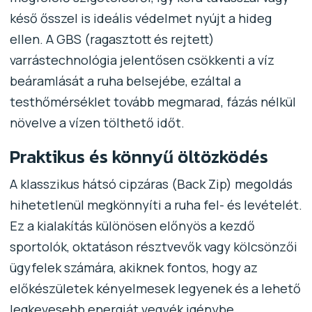
késő ősszel is ideális védelmet nyújt a hideg
ellen. A GBS (ragasztott és rejtett)
varrástechnológia jelentősen csökkenti a víz
beáramlását a ruha belsejébe, ezáltal a
testhőmérséklet tovább megmarad, fázás nélkül
növelve a vízen tölthető időt.
Praktikus és könnyű öltözködés
A klasszikus hátsó cipzáras (Back Zip) megoldás
hihetetlenül megkönnyíti a ruha fel- és levételét.
Ez a kialakítás különösen előnyös a kezdő
sportolók, oktatáson résztvevők vagy kölcsönzői
ügyfelek számára, akiknek fontos, hogy az
előkészületek kényelmesek legyenek és a lehető
legkevesebb energiát vegyék igénybe.