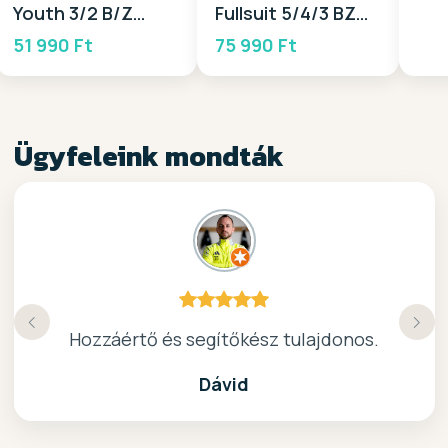
Youth 3/2 B/Z
Fullsuit 5/4/3 BZ
2026
2026
51 990 Ft
75 990 Ft
Ügyfeleink mondták
Köszönöm a gyors, barátságos kiszolgálast.
Hozzáértő és segítőkész tulajdonos.
Nagyon kedves elado, jo kis bolt :)
kiváló surf-ös bolt .. ajánlom!
Dávid