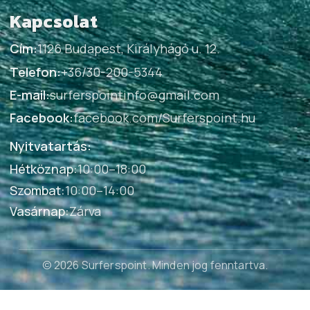
Kapcsolat
Cím:
1126 Budapest, Királyhágó u. 12.
Telefon:
+36/30-200-5344
E-mail:
surferspointinfo@gmail.com
Facebook:
facebook.com/Surferspoint.hu
Nyitvatartás:
Hétköznap
:
10:00–18:00
Szombat
:
10:00–14:00
Vasárnap
:
Zárva
© 2026 Surferspoint
. Minden jog fenntartva.