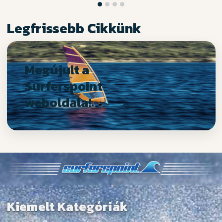
Legfrissebb Cikkünk
Megújult a
Surferspoint
weboldala!
Kiemelt Kategóriák