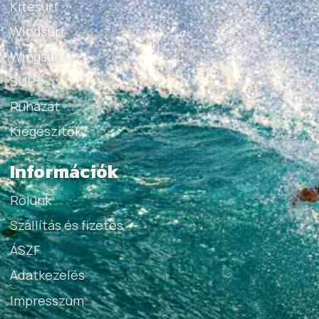
Kitesurf
Windsurf
Wingsurf
SUP
Ruházat
Kiegészítők
Információk
Rólunk
Szállítás és fizetés
ÁSZF
Adatkezelés
Impresszum