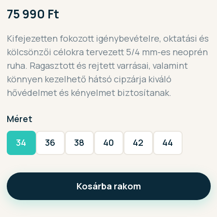
75 990 Ft
Kifejezetten fokozott igénybevételre, oktatási és
kölcsönzői célokra tervezett 5/4 mm-es neoprén
ruha. Ragasztott és rejtett varrásai, valamint
könnyen kezelhető hátsó cipzárja kiváló
hővédelmet és kényelmet biztosítanak.
Méret
34
36
38
40
42
44
Kosárba rakom