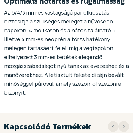
Optimális hőtartás és rugalmasság
Az 5/4/3 mm-es vastagságú panelkiosztás
biztosítja a szükséges meleget a hűvösebb
napokon. A mellkason és a háton található 5,
illetve 4 mm-es neoprén a törzs hatékony
melegen tartásáért felel, míg a végtagokon
elhelyezett 3 mm-es betétek elegendő
mozgásszabadságot nyújtanak az evezéshez és a
manőverekhez. A letisztult fekete dizájn bevált
minőséggel párosul, amely szezonról szezonra
bizonyít.
Kapcsolódó Termékek