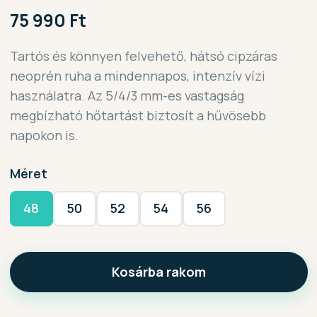
75 990 Ft
Tartós és könnyen felvehető, hátsó cipzáras
neoprén ruha a mindennapos, intenzív vízi
használatra. Az 5/4/3 mm-es vastagság
megbízható hőtartást biztosít a hűvösebb
napokon is.
Méret
48
50
52
54
56
Kosárba rakom