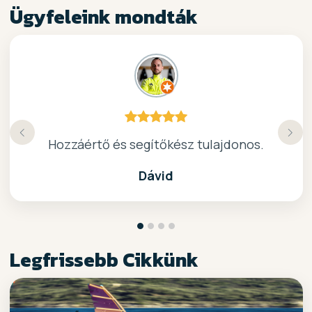
Ügyfeleink mondták
Köszönöm a gyors, barátságos kiszolgálast.
Hozzáértő és segítőkész tulajdonos.
Nagyon kedves elado, jo kis bolt :)
kiváló surf-ös bolt .. ajánlom!
Dávid
Legfrissebb Cikkünk