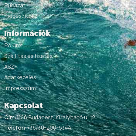
Ruházat
Kiegészítők
Információk
Rólunk
Szállítás és fizetés
ÁSZF
Adatkezelés
Impresszum
Kapcsolat
Cím:
1126 Budapest, Királyhágó u. 12.
Telefon:
+36/30-200-5344