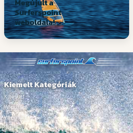
Megújult a
Surferspoint
weboldala!
Kiemelt Kategóriák
Kitesurf
Windsurf
Wingsurf
SUP