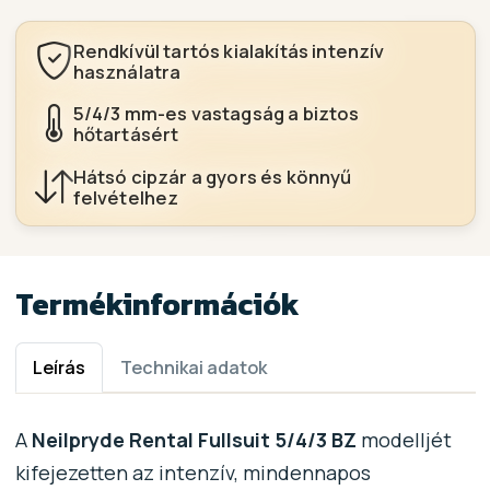
Rendkívül tartós kialakítás intenzív
használatra
5/4/3 mm-es vastagság a biztos
hőtartásért
Hátsó cipzár a gyors és könnyű
felvételhez
Termékinformációk
Leírás
Technikai adatok
A
Neilpryde Rental Fullsuit 5/4/3 BZ
modelljét
kifejezetten az intenzív, mindennapos