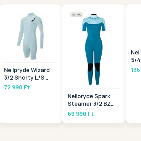
2025
Nei
5/4
20
136
Neilpryde Wizard
3/2 Shorty L/S
GBS FZ 2026
72 990 Ft
Neilpryde Spark
Steamer 3/2 BZ
2025
69 990 Ft