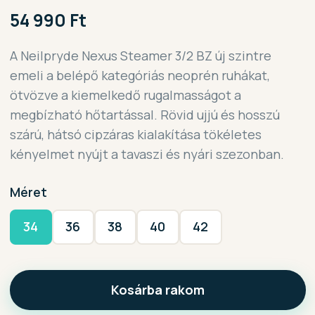
54 990 Ft
A Neilpryde Nexus Steamer 3/2 BZ új szintre
emeli a belépő kategóriás neoprén ruhákat,
ötvözve a kiemelkedő rugalmasságot a
megbízható hőtartással. Rövid ujjú és hosszú
szárú, hátsó cipzáras kialakítása tökéletes
kényelmet nyújt a tavaszi és nyári szezonban.
Méret
34
36
38
40
42
Kosárba rakom