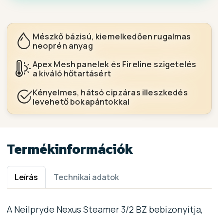
Mészkő bázisú, kiemelkedően rugalmas
neoprén anyag
Apex Mesh panelek és Fireline szigetelés
a kiváló hőtartásért
Kényelmes, hátsó cipzáras illeszkedés
levehető bokapántokkal
Termékinformációk
Leírás
Technikai adatok
A Neilpryde Nexus Steamer 3/2 BZ bebizonyítja,