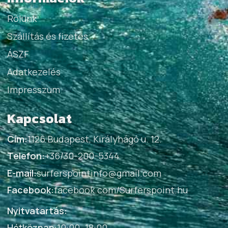
Rólunk
Szállítás és fizetés
ÁSZF
Adatkezelés
Impresszum
Kapcsolat
Cím:
1126 Budapest, Királyhágó u. 12.
Telefon:
+36/30-200-5344
E-mail:
surferspointinfo@gmail.com
Facebook:
facebook.com/Surferspoint.hu
Nyitvatartás:
Hétköznap
:
10:00–18:00