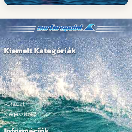
Kiemelt Kategóriák
Kitesurf
Windsurf
Wingsurf
SUP
Ruházat
Kiegészítők
Információk