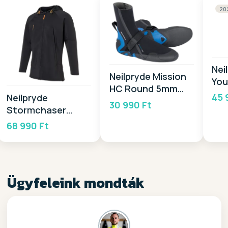
20
Nei
Neilpryde Mission
You
HC Round 5mm
20
45 
Neilpryde
2026
30 990 Ft
Stormchaser
Jacket 2026
68 990 Ft
Ügyfeleink mondták