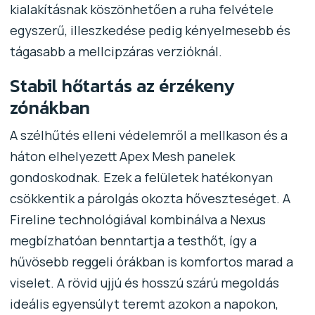
kialakításnak köszönhetően a ruha felvétele
egyszerű, illeszkedése pedig kényelmesebb és
tágasabb a mellcipzáras verzióknál.
Stabil hőtartás az érzékeny
zónákban
A szélhűtés elleni védelemről a mellkason és a
háton elhelyezett Apex Mesh panelek
gondoskodnak. Ezek a felületek hatékonyan
csökkentik a párolgás okozta hőveszteséget. A
Fireline technológiával kombinálva a Nexus
megbízhatóan benntartja a testhőt, így a
hűvösebb reggeli órákban is komfortos marad a
viselet. A rövid ujjú és hosszú szárú megoldás
ideális egyensúlyt teremt azokon a napokon,