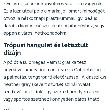
kívül is stílusos és kényelmes viseletre vágynak.
Ez a laza utcai póló a márka jól ismert minőségét
ötvözi a hétköznapi praktikummal, így ideális
darab a kiadós csúszások utáni pihenéshez, vagy
éppen a városi hétköznapokra.
Trópusi hangulat és letisztult
dizájn
A pólót a különleges Palm C grafika teszi
egyedivé, amely finoman ötvözi a Cabrinha logót
a pálmafás, tengerparti életérzéssel. A klasszikus
heather grey (kevert szürke) színárnyalat
rendkívül sokoldalú, így szinte bármilyen utcai
vagy sportos szetthez könnyedén párosítható.