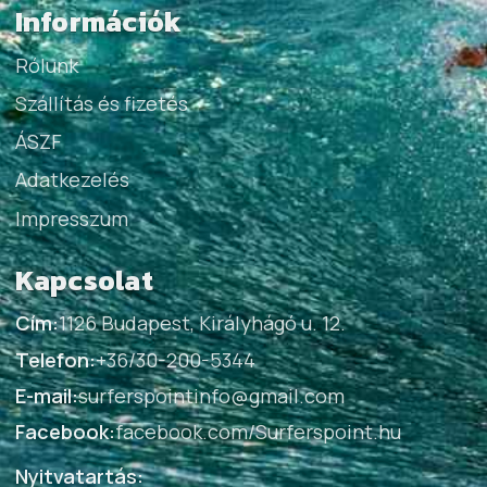
Információk
Rólunk
Szállítás és fizetés
ÁSZF
Adatkezelés
Impresszum
Kapcsolat
Cím:
1126 Budapest, Királyhágó u. 12.
Telefon:
+36/30-200-5344
E-mail:
surferspointinfo@gmail.com
Facebook:
facebook.com/Surferspoint.hu
Nyitvatartás: