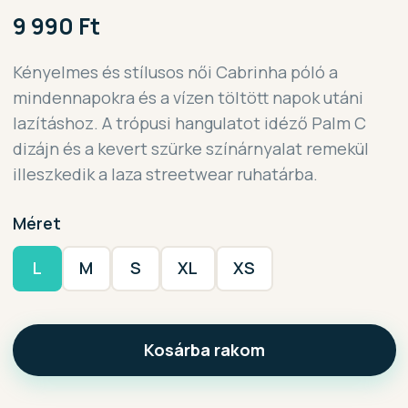
9 990 Ft
Kényelmes és stílusos női Cabrinha póló a
mindennapokra és a vízen töltött napok utáni
lazításhoz. A trópusi hangulatot idéző Palm C
dizájn és a kevert szürke színárnyalat remekül
illeszkedik a laza streetwear ruhatárba.
Méret
L
M
S
XL
XS
Kosárba rakom