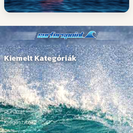
Kiemelt Kategóriák
Kitesurf
Windsurf
Wingsurf
SUP
Ruházat
Kiegészítők