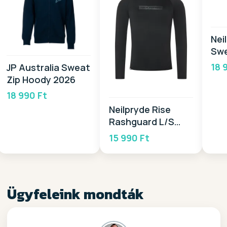
Nei
Swe
18 
JP Australia Sweat
Zip Hoody 2026
18 990 Ft
Neilpryde Rise
Rashguard L/S
2026
15 990 Ft
Ügyfeleink mondták