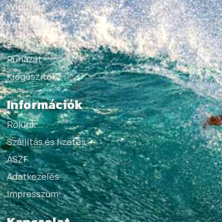
Windsurf
Wingsurf
SUP
Ruházat
Kiegészítők
Információk
Rólunk
Szállítás és fizetés
ÁSZF
Adatkezelés
Impresszum
Kapcsolat