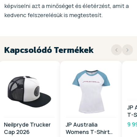
képviselni azt a minőséget és életérzést, amit a
kedvenc felszerelésük is megtestesít.
Kapcsolódó Termékek
JP 
T-S
9 9
Neilpryde Trucker
JP Australia
Cap 2026
Womens T-Shirt