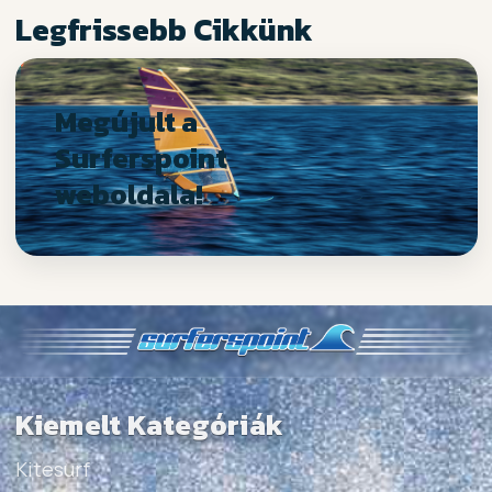
Legfrissebb Cikkünk
Megújult a
Surferspoint
weboldala!
Kiemelt Kategóriák
Kitesurf