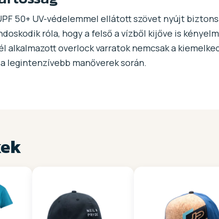
 UPF 50+ UV-védelemmel ellátott szövet nyújt bizton
oskodik róla, hogy a felső a vízből kijőve is kénye
él alkalmazott overlock varratok nemcsak a kiemelke
k a legintenzívebb manőverek során.
kek