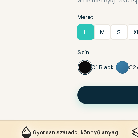
védelmet nyújt a vízi s
Méret
L
M
S
X
Szín
C1 Black
C2 
Gyorsan száradó, könnyű anyag