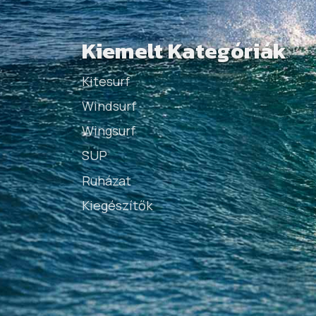
Kiemelt Kategóriák
Kitesurf
Windsurf
Wingsurf
SUP
Ruházat
Kiegészítők