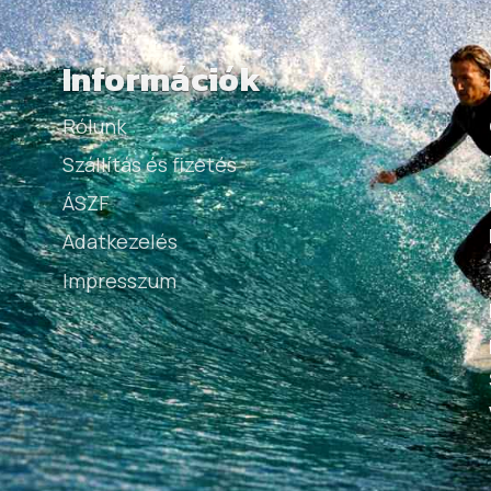
Információk
Rólunk
Szállítás és fizetés
ÁSZF
Adatkezelés
Impresszum