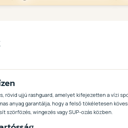
k
ízen
s, rövid ujjú rashguard, amelyet kifejezetten a vízi 
lmas anyag garantálja, hogy a felső tökéletesen köve
ít szörfözés, wingezés vagy SUP-ozás közben.
artósság