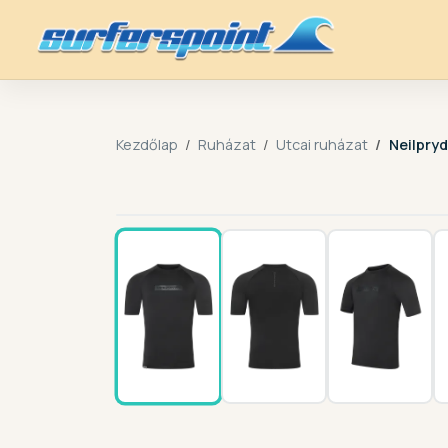
Kezdőlap
Ruházat
Utcai ruházat
Neilpry