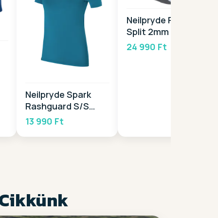
Neilpryde Rise Reef
Split 2mm 2026
24 990 Ft
Neilpryde Spark
Rashguard S/S
2026
13 990 Ft
 Cikkünk