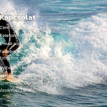
Kapcsolat
Cím:
1126 Budapest, Királyhágó u. 12.
Telefon:
+36/30-200-5344
E-mail:
surferspointinfo@gmail.com
Facebook:
facebook.com/Surferspoint.hu
Nyitvatartás:
Hétköznap
:
10:00–18:00
Szombat
:
10:00–14:00
Vasárnap
:
Zárva