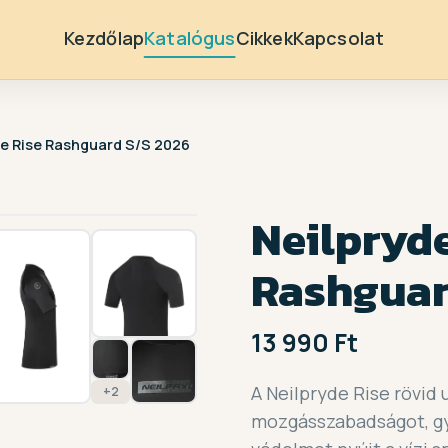
Kezdőlap
Katalógus
Cikkek
Kapcsolat
de Rise Rashguard S/S 2026
1 / 9
Neilpryde
Rashguar
13 990 Ft
A Neilpryde Rise rövid u
+2
mozgásszabadságot, gy