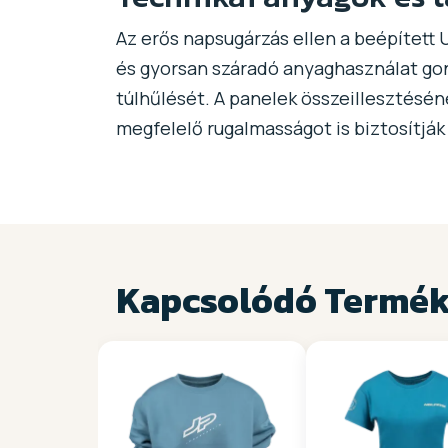
Az erős napsugárzás ellen a beépített
és gyorsan száradó anyaghasználat gond
túlhűlését. A panelek összeillesztésén
megfelelő rugalmasságot is biztosítjá
Kapcsolódó Termé