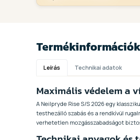
Termékinformáció
Leírás
Technikai adatok
Maximális védelem a v
A Neilpryde Rise S/S 2026 egy klassziku
testhezálló szabás és a rendkívül ruga
verhetetlen mozgásszabadságot biztos
Technikai anyagok és t