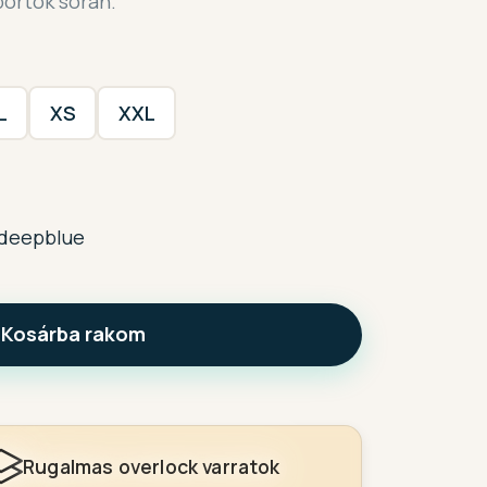
portok során.
L
XS
XXL
deepblue
Kosárba rakom
Rugalmas overlock varratok