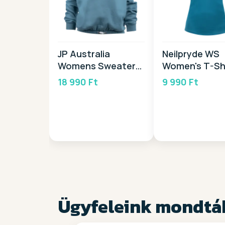
JP Australia
Neilpryde WS
Womens Sweater
Women's T-Shi
2026
2026
18 990 Ft
9 990 Ft
Ügyfeleink mondtá