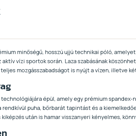
k
émium minőségű, hosszú ujjú technikai póló, amelyet
 aktív vízi sportok során. Laza szabásának köszönh
eljes mozgásszabadságot is nyújt a vízen, illetve két
yag
k technológiájára épül, amely egy prémium spandex-n
 rendkívül puha, bőrbarát tapintást és a kiemelkedőe
es kiképzés után is hamar visszanyeri kényelmes, kön
en