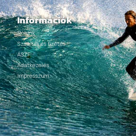
Információk
Rólunk
Szállítás és fizetés
ÁSZF
Adatkezelés
Impresszum