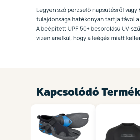
Legyen szó perzselő napsütésről vagy h
tulajdonsága hatékonyan tartja távol a 
A beépített UPF 50+ besorolású UV-szű
vízen anélkül, hogy a leégés miatt kel
Kapcsolódó Termé