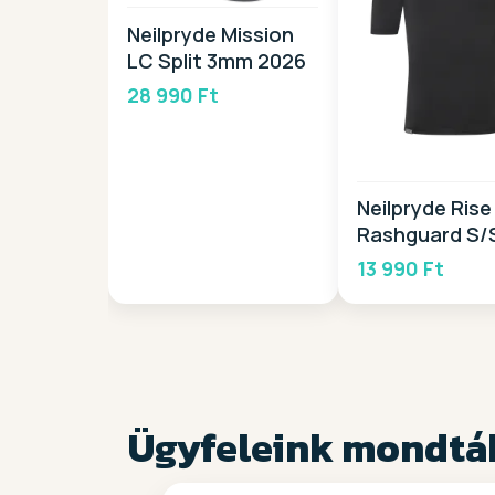
Neilpryde Mission
LC Split 3mm 2026
28 990 Ft
Neilpryde Rise
Rashguard S/
2026
13 990 Ft
Ügyfeleink mondtá