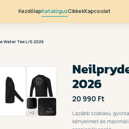
Kezdőlap
Katalógus
Cikkek
Kapcsolat
de Water Tee L/S 2026
1 / 9
Neilpryde
2026
20 990 Ft
Lazább szabású, gyorsa
+2
kényelmet és maximáli