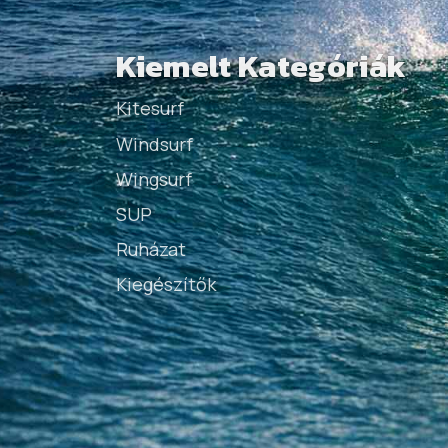
Kiemelt Kategóriák
Kitesurf
Windsurf
Wingsurf
SUP
Ruházat
Kiegészítők