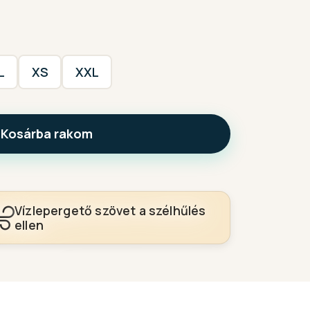
L
XS
XXL
Kosárba rakom
Vízlepergető szövet a szélhűlés
ellen