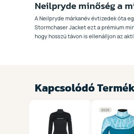
Neilpryde minőség a 
A Neilpryde márkanév évtizedek óta egye
Stormchaser Jacket ezt a prémium minő
hogy hosszú távon is ellenálljon az ak
Kapcsolódó Termé
2025