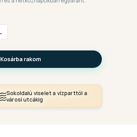
on és a hétköznapokban egyaránt.
L
Kosárba rakom
Sokoldalú viselet a vízparttól a
városi utcákig