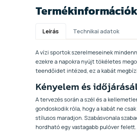
Termékinformáció
Leírás
Technikai adatok
A vízi sportok szerelmeseinek mindenn
ezekre a napokra nyújt tökéletes megold
teendőidet intézed, ez a kabát megbíz
Kényelem és időjárásá
A tervezés során a szél és a kellemetle
gondoskodik róla, hogy a kabát ne csa
stílusos maradjon. Szabásvonala szaba
hordható egy vastagabb pulóver felett.