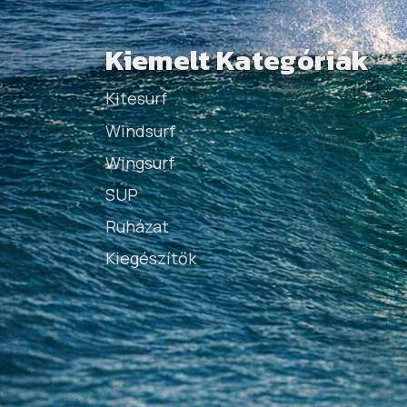
Kiemelt Kategóriák
Kitesurf
Windsurf
Wingsurf
SUP
Ruházat
Kiegészítők