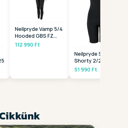
Neilpryde Vamp 5/4
Hooded GBS FZ
2026
112 990 Ft
Neilpryde Spark S/S
25
Shorty 2/2 BZ 2025
51 990 Ft
 Cikkünk