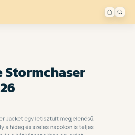
e Stormchaser
026
r Jacket egy letisztult megjelenésű,
ly a hideg és szeles napokon is teljes