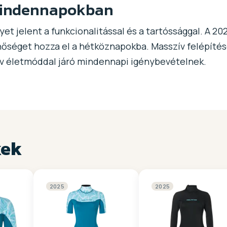
mindennapokban
t jelent a funkcionalitással és a tartóssággal. A 202
séget hozza el a hétköznapokba. Masszív felépítése 
tív életmóddal járó mindennapi igénybevételnek.
kek
2025
2025