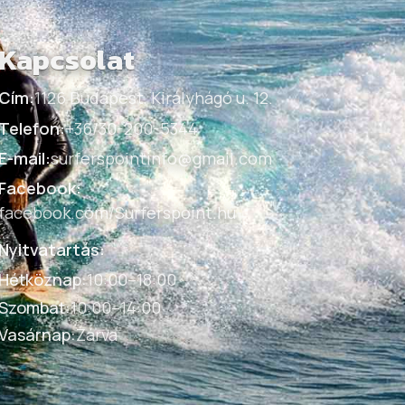
Kapcsolat
Cím:
1126 Budapest, Királyhágó u. 12.
Telefon:
+36/30-200-5344
E-mail:
surferspointinfo@gmail.com
Facebook:
facebook.com/Surferspoint.hu
Nyitvatartás:
Hétköznap
:
10:00–18:00
Szombat
:
10:00–14:00
Vasárnap
:
Zárva