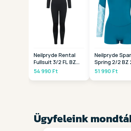
Neilpryde Rental
Neilpryde Spar
Fullsuit 3/2 FL BZ
Spring 2/2 BZ
2026
54 990 Ft
51 990 Ft
Ügyfeleink mondtá