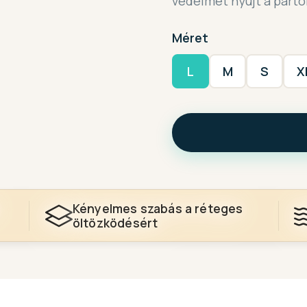
védelmet nyújt a part
Méret
L
M
S
X
Kényelmes szabás a réteges
öltözködésért