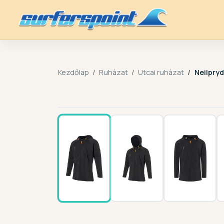
Kezdőlap
Ruházat
Utcai ruházat
Neilpry