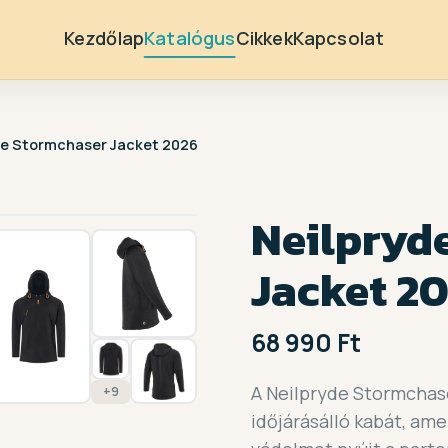
Kezdőlap
Katalógus
Cikkek
Kapcsolat
de Stormchaser Jacket 2026
1 / 16
Neilpryd
Jacket 2
68 990 Ft
A Neilpryde Stormchase
+9
időjárásálló kabát, ame