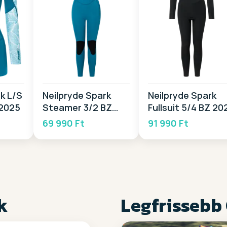
k L/S
Neilpryde Spark
Neilpryde Spark
 2025
Steamer 3/2 BZ
Fullsuit 5/4 BZ 20
2025
69 990 Ft
91 990 Ft
k
Legfrissebb