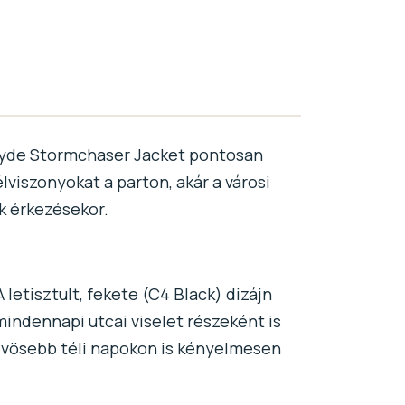
pryde Stormchaser Jacket pontosan
lviszonyokat a parton, akár a városi
k érkezésekor.
 letisztult, fekete (C4 Black) dizájn
indennapi utcai viselet részeként is
hűvösebb téli napokon is kényelmesen