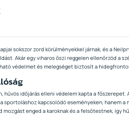
k
apjai sokszor zord körülményekkel járnak, és a Neil
ást. Akár egy viharos őszi reggelen ellenőrzöd a szé
ható védelmet és melegséget biztosít a hidegfronto
llóság
n, hűvös időjárás elleni védelem kapta a főszerepet. A
k a sportoláshoz kapcsolódó eseményeken, hanem a m
d mozgást enged a karoknak és a felsőtestnek, így 