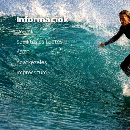
Információk
Rólunk
Szállítás és fizetés
ÁSZF
Adatkezelés
Impresszum