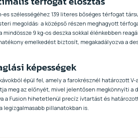
imális térfogat elosztás
es szélességéhez 139 literes bőséges térfogat társu
esteri megoldás: a középső részen meghagyott térfog
 a mindössze 9 kg-os deszka sokkal élénkebben reagál
sz hatékony emelkedést biztosít, megakadályozva a 
glási képességek
ávokból épül fel, amely a farokrésznél határozott V-
atja meg az előnyét, mivel jelentősen megkönnyíti a d
 a Fusion hihetetlenül precíz ívtartást és határozot
 a legizgalmasabb pillanatokban is.