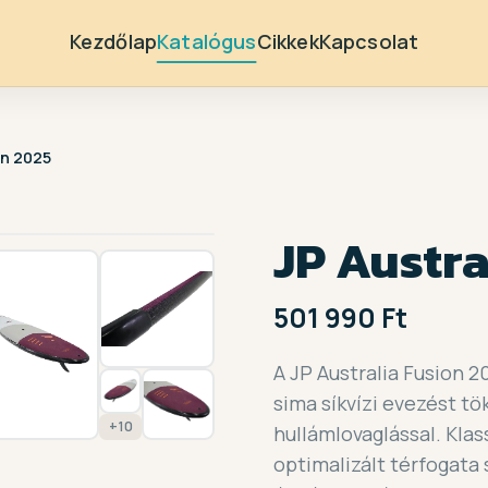
Kezdőlap
Katalógus
Cikkek
Kapcsolat
on 2025
1 / 17
JP Austra
501 990 Ft
A JP Australia Fusion 
sima síkvízi evezést t
+10
hullámlovaglással. Kla
optimalizált térfogata