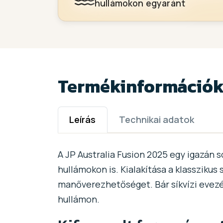
hullámokon egyaránt
Termékinformáció
Leírás
Technikai adatok
A JP Australia Fusion 2025 egy igazán
hullámokon is. Kialakítása a klasszikus 
manőverezhetőséget. Bár síkvízi evezés
hullámon.