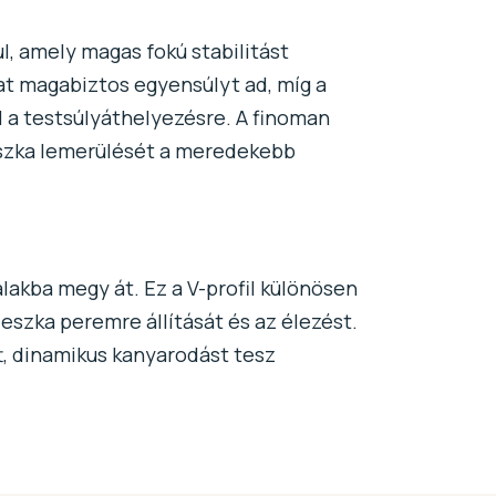
l, amely magas fokú stabilitást
at magabiztos egyensúlyt ad, míg a
 a testsúlyáthelyezésre. A finoman
deszka lemerülését a meredekebb
alakba megy át. Ez a V-profil különösen
eszka peremre állítását és az élezést.
t, dinamikus kanyarodást tesz