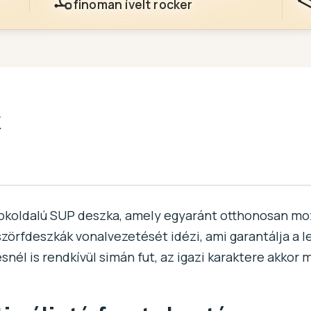
finoman ívelt rocker
k
 sokoldalú SUP deszka, amely egyaránt otthonosan mo
szörfdeszkák vonalvezetését idézi, ami garantálja a le
nél is rendkívül simán fut, az igazi karaktere akkor 