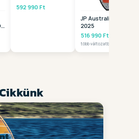
592 990 Ft
JP Australia GT-S
DS
2025
516 990 Ft-tól
több változatban
 Cikkünk
nt