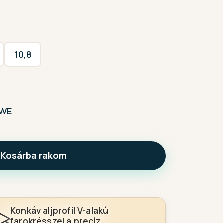
10,8
WE
Kosárba rakom
Konkáv aljprofil V-alakú
farokrésszel a precíz