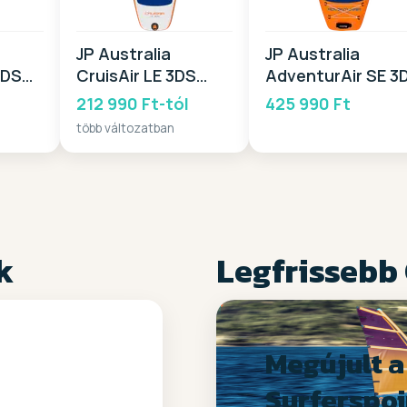
JP Australia
JP Australia
3DS
CruisAir LE 3DS
AdventurAir SE 3
2025
2025
212 990 Ft-tól
425 990 Ft
több változatban
k
Legfrissebb
Megújult a
Surferspoi