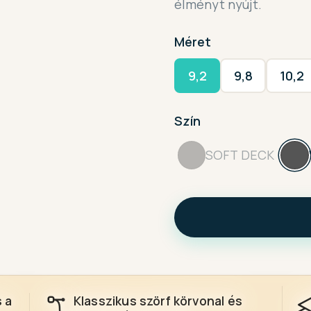
élményt nyújt.
Méret
9,2
9,8
10,2
Szín
SOFT DECK
s a
Klasszikus szörf körvonal és