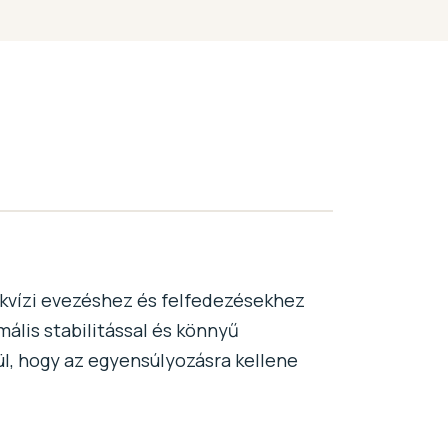
íkvízi evezéshez és felfedezésekhez
lis stabilitással és könnyű
l, hogy az egyensúlyozásra kellene