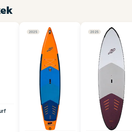
kek
2025
2025
urf
l