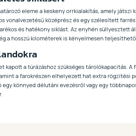
tározó eleme a keskeny orrkialakítás, amely játszi kö
os vonalvezetésű középrész és egy szélesített farrés
rékos és hatékony siklást. Az enyhén süllyesztett áll
ég a hosszú kilométerek is kényelmesen teljesíthető
landokra
t kapott a túrázáshoz szükséges tárolókapacitás. A f
amint a farokrészen elhelyezett hat extra rögzítési
ó egy könnyed délutáni evezésről vagy egy többnapos
.