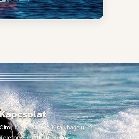
Kapcsolat
Cím:
1126 Budapest, Királyhágó u. 12.
Telefon:
+36/30-200-5344