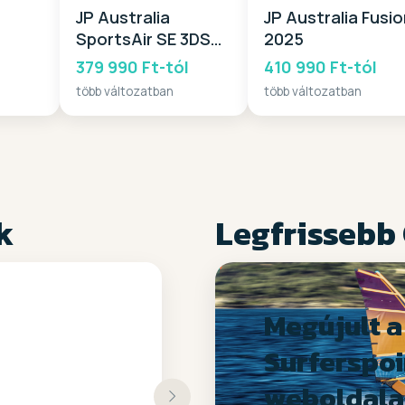
JP Australia
JP Australia Fusi
SportsAir SE 3DS
2025
12,6 2025
379 990 Ft-tól
410 990 Ft-tól
több változatban
több változatban
k
Legfrissebb
Megújult a
Surferspoi
weboldala