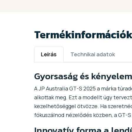
Termékinformáció
Leírás
Technikai adatok
Gyorsaság és kényelem
A JP Australia GT-S 2025 a márka túrad
alkottak meg. Ezt a modellt úgy terve
kezelhetőséggel ötvözze. Ha szeretnéd
fókuszálnod nézelődés közben, a GT-S t
Innovatív forma a lendü