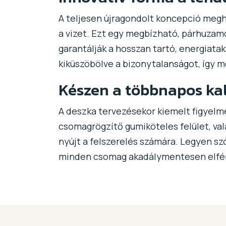
A teljesen újragondolt koncepció megha
a vizet. Ezt egy megbízható, párhuzam
garantálják a hosszan tartó, energiataka
kiküszöbölve a bizonytalanságot, így m
Készen a többnapos ka
A deszka tervezésekor kiemelt figyelme
csomagrögzítő gumiköteles felület, val
nyújt a felszerelés számára. Legyen sz
minden csomag akadálymentesen elfér