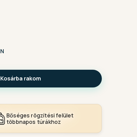
N
Kosárba rakom
Bőséges rögzítési felület
többnapos túrákhoz