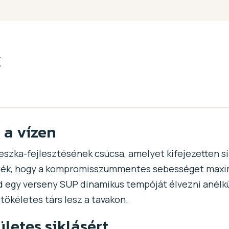
k
 a vízen
eszka-fejlesztésének csúcsa, amelyet kifejezetten s
zték, hogy a kompromisszummentes sebességet maximá
 egy verseny SUP dinamikus tempóját élvezni anélkü
ökéletes társ lesz a tavakon.
letes siklásért