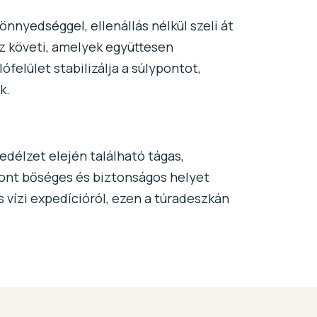
nnyedséggel, ellenállás nélkül szeli át
z követi, amelyek együttesen
ófelület stabilizálja a súlypontot,
k.
edélzet elején található tágas,
 pont bőséges és biztonságos helyet
 vízi expedícióról, ezen a túradeszkán