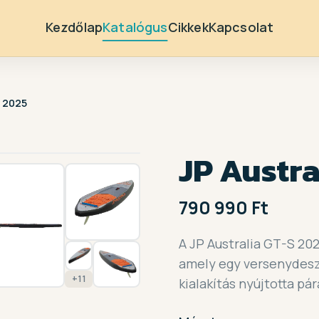
Kezdőlap
Katalógus
Cikkek
Kapcsolat
S 2025
1 / 18
JP Austra
790 990 Ft
A JP Australia GT-S 202
amely egy versenydesz
+11
kialakítás nyújtotta pár