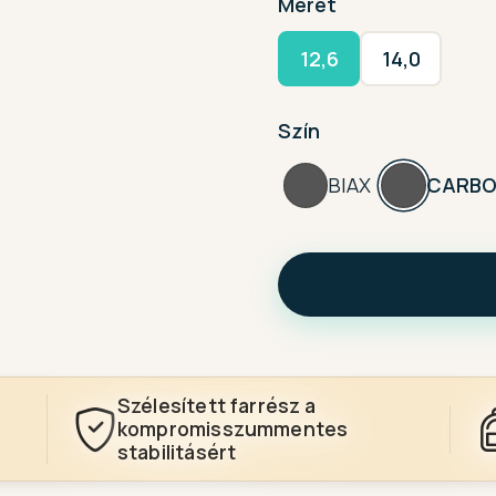
Méret
12,6
14,0
Szín
BIAX
CARBO
Szélesített farrész a
kompromisszummentes
stabilitásért