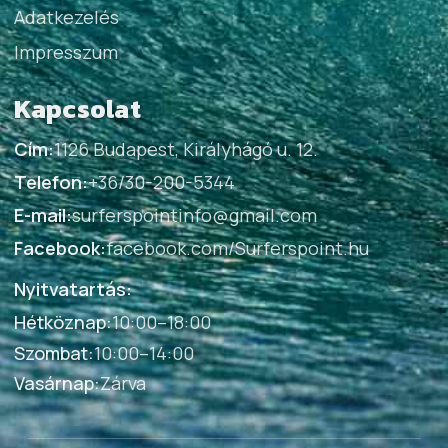
Adatkezelés
Impresszum
Kapcsolat
Cím:
1126 Budapest, Királyhágó u. 12.
Telefon:
+36/30-200-5344
E-mail:
surferspointinfo@gmail.com
Facebook:
facebook.com/Surferspoint.hu
Nyitvatartás:
Hétköznap
:
10:00–18:00
Szombat
:
10:00–14:00
Vasárnap
:
Zárva