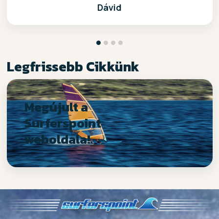
Dávid
Legfrissebb Cikkünk
Megújult a
Surferspoint
weboldala!