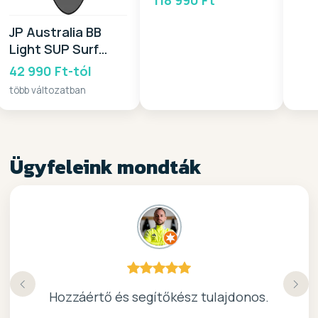
JP Australia BB
Light SUP Surf
Wide 2025
42 990 Ft-tól
több változatban
Ügyfeleink mondták
Köszönöm a gyors, barátságos kiszolgálast.
Hozzáértő és segítőkész tulajdonos.
Nagyon kedves elado, jo kis bolt :)
kiváló surf-ös bolt .. ajánlom!