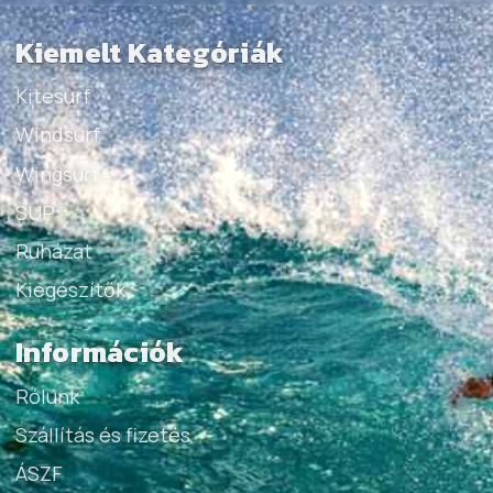
Kiemelt Kategóriák
Kitesurf
Windsurf
Wingsurf
SUP
Ruházat
Kiegészítők
Információk
Rólunk
Szállítás és fizetés
ÁSZF