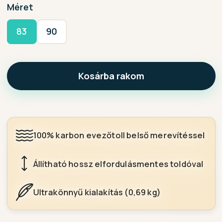
Méret
83
90
Kosárba rakom
100% karbon evezőtoll belső merevítéssel
Állítható hossz elfordulásmentes toldóval
Ultrakönnyű kialakítás (0,69 kg)