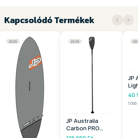
Kapcsolódó Termékek
2025
2025
20
JP 
Lig
Sla
40 
több
JP Australia
Carbon PRO
Paddle CTL 2025
118 990 Ft