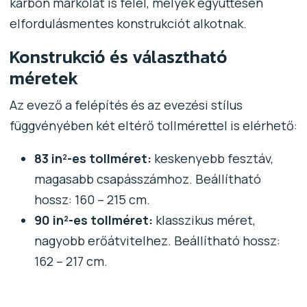
karbon markolat is felel, melyek együttesen
elfordulásmentes konstrukciót alkotnak.
Konstrukció és választható
méretek
Az evező a felépítés és az evezési stílus
függvényében két eltérő tollmérettel is elérhető:
83 in²-es tollméret:
keskenyebb fesztáv,
magasabb csapásszámhoz. Beállítható
hossz: 160 – 215 cm.
90 in²-es tollméret:
klasszikus méret,
nagyobb erőátvitelhez. Beállítható hossz:
162 – 217 cm.