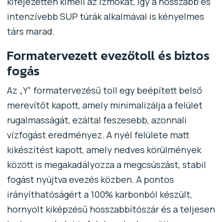
kifejezetten kíméli az izmokat, így a hosszabb és
intenzívebb SUP túrák alkalmával is kényelmes
társ marad.
Formatervezett evezőtoll és biztos
fogás
Az „Y” formatervezésű toll egy beépített belső
merevítőt kapott, amely minimalizálja a felület
rugalmasságát, ezáltal feszesebb, azonnali
vízfogást eredményez. A nyél felülete matt
kikészítést kapott, amely nedves körülmények
között is megakadályozza a megcsúszást, stabil
fogást nyújtva evezés közben. A pontos
irányíthatóságért a 100% karbonból készült,
hornyolt kiképzésű hosszabbítószár és a teljesen