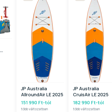
E
 2025
JP Australia
JP Australia
AllroundAir LE 2025
CruisAir LE 2025
151 990 Ft-tól
182 990 Ft-tól
több változatban
több változatban