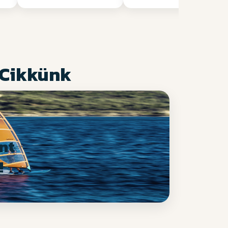
 Cikkünk
nt
!