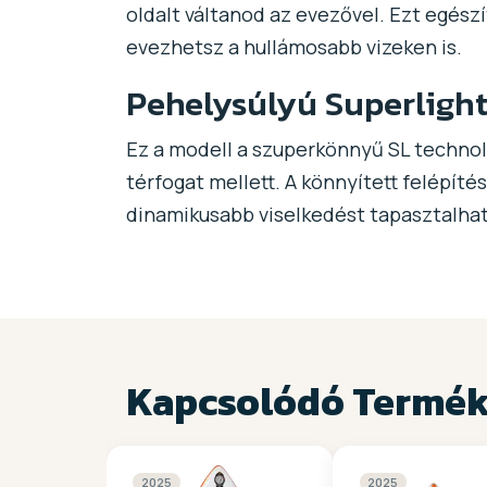
oldalt váltanod az evezővel. Ezt egészí
evezhetsz a hullámosabb vizeken is.
Pehelysúlyú Superlight
Ez a modell a szuperkönnyű SL technoló
térfogat mellett. A könnyített felépíté
dinamikusabb viselkedést tapasztalhat
Kapcsolódó Termé
2025
2025