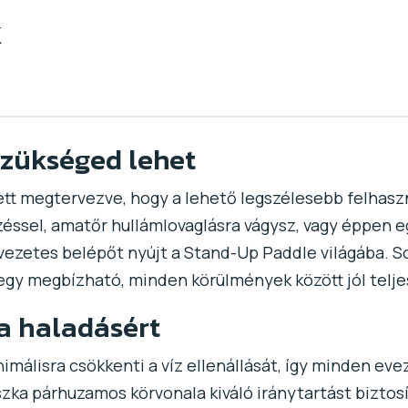
k
szükséged lehet
lett megtervezve, hogy a lehető legszélesebb felhaszn
ssel, amatőr hullámlovaglásra vágysz, vagy éppen egy
lvezetes belépőt nyújt a Stand-Up Paddle világába.
 egy megbízható, minden körülmények között jól telje
a haladásért
imálisra csökkenti a víz ellenállását, így minden ev
szka párhuzamos körvonala kiváló iránytartást biztos