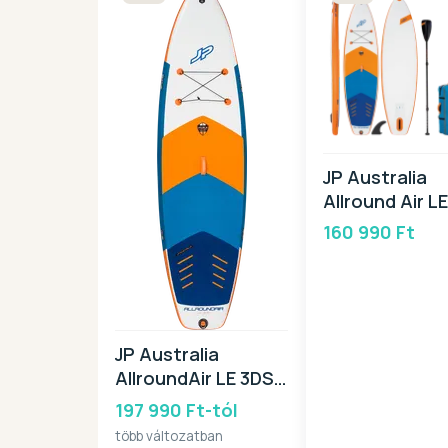
JP Australia
Allround Air L
Package 10,6
160 990 Ft
JP Australia
AllroundAir LE 3DS
2025
197 990 Ft-tól
több változatban