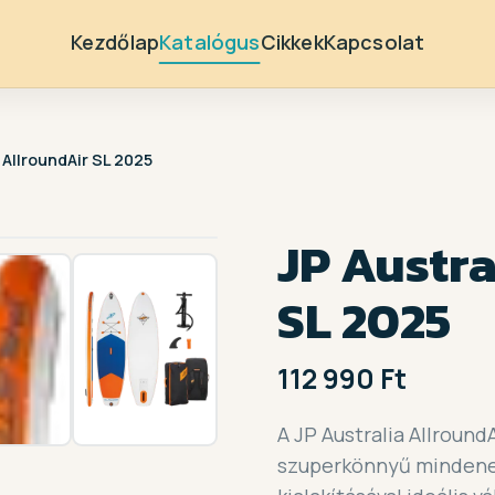
Kezdőlap
Katalógus
Cikkek
Kapcsolat
 AllroundAir SL 2025
1 / 4
JP Austra
SL 2025
112 990 Ft
A JP Australia Allround
szuperkönnyű mindenes