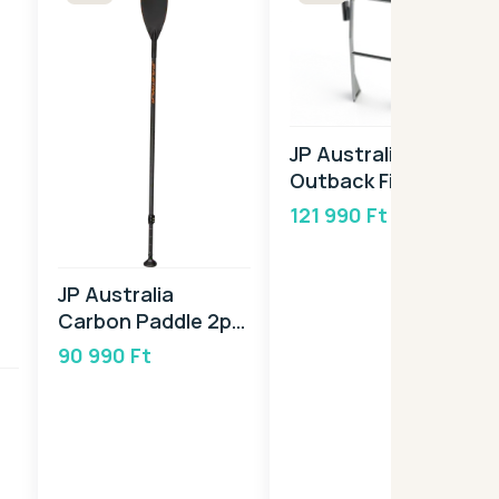
JP Australia SUP
Outback Fishing
Rack 2025
121 990 Ft
JP Australia
Carbon Paddle 2pc
2025
90 990 Ft