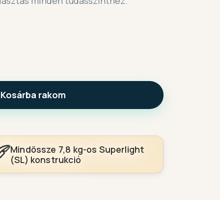
választás minden tudásszinthez.
Kosárba rakom
Mindössze 7,8 kg-os Superlight
(SL) konstrukció