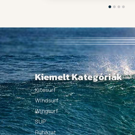
Kiemelt Kategóriák
Kitesurf
Windsurf
Wingsurf
SUP
Ruházat