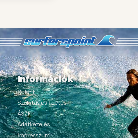
Információk
Rólunk
Szállítás és fizetés
ÁSZF
Adatkezelés
Impresszum