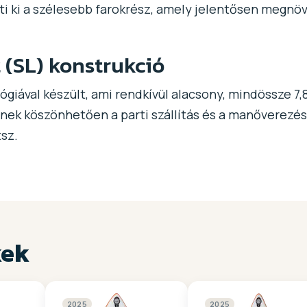
ti ki a szélesebb farokrész, amely jelentősen megnöve
 (SL) konstrukció
giával készült, ami rendkívül alacsony, mindössze 7,8
snek köszönhetően a parti szállítás és a manőverezés
sz.
kek
2025
2025