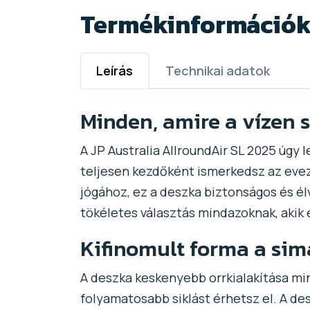
Termékinformáció
Leírás
Technikai adatok
Minden, amire a vízen 
A JP Australia AllroundAir SL 2025 úgy 
teljesen kezdőként ismerkedsz az evezé
jógához, ez a deszka biztonságos és é
tökéletes választás mindazoknak, akik
Kifinomult forma a sim
A deszka keskenyebb orrkialakítása min
folyamatosabb siklást érhetsz el. A de