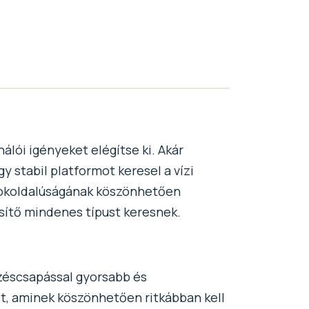
álói igényeket elégítse ki. Akár
 stabil platformot keresel a vízi
 Sokoldalúságának köszönhetően
sítő mindenes típust keresnek.
ezéscsapással gyorsabb és
ít, aminek köszönhetően ritkábban kell