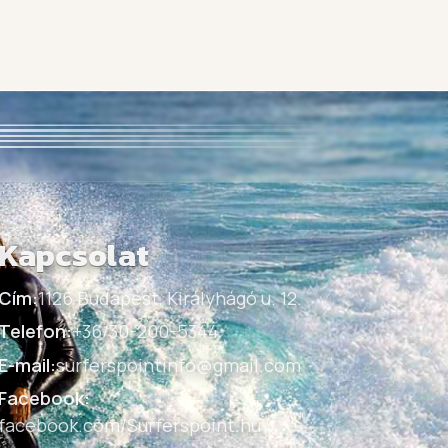
Kapcsolat
Cím:
1126 Budapest, Királyhágó u. 12.
Telefon:
+36/30-200-5344
E-mail:
surferspointinfo@gmail.com
Facebook:
facebook.com/Surferspoint.hu