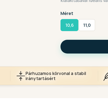
kialakításával ideális 
Méret
10,6
11,0
Párhuzamos körvonal a stabil
iránytartásért