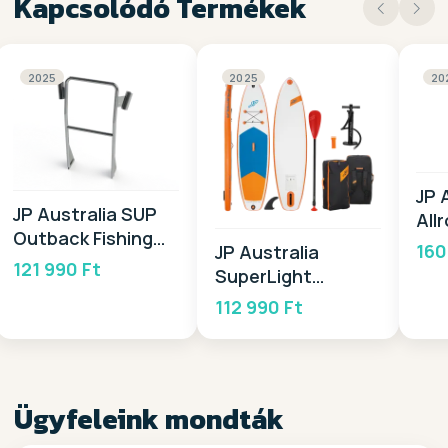
Kapcsolódó Termékek
2025
2025
20
JP 
JP Australia SUP
All
Outback Fishing
Pac
160
JP Australia
Rack 2025
121 990 Ft
SuperLight
PACKAGE 9,0 2025
112 990 Ft
Ügyfeleink mondták