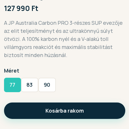
127 990 Ft
A JP Australia Carbon PRO 3-részes SUP evezője
az elit teljesítményt és az ultrakönnyű súlyt
ötvözi. A 100% karbon nyél és a V-alakú toll
villámgyors reakciót és maximális stabilitást
biztosít minden húzásnál.
Méret
77
83
90
Kosárba rakom