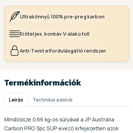
Ultrakönnyű 100% pre-preg karbon
Erőteljes, konkáv V-alakú toll
Anti-Twist elfordulásgátló rendszer
Termékinformációk
Leírás
Technikai adatok
Mindössze 0,66 kg-os súlyával a JP Australia
Carbon PRO 3pc SUP evező kifejezetten azok