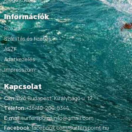
Információk
Rólunk
Szállítás és fizetés
ÁSZF
Adatkezelés
Impresszum
Kapcsolat
Cím:
1126 Budapest, Királyhágó u. 12.
Telefon:
+36/30-200-5344
E-mail:
surferspointinfo@gmail.com
Facebook:
facebook.com/Surferspoint.hu