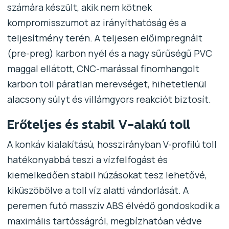
számára készült, akik nem kötnek
kompromisszumot az irányíthatóság és a
teljesítmény terén. A teljesen előimpregnált
(pre-preg) karbon nyél és a nagy sűrűségű PVC
maggal ellátott, CNC-marással finomhangolt
karbon toll páratlan merevséget, hihetetlenül
alacsony súlyt és villámgyors reakciót biztosít.
Erőteljes és stabil V-alakú toll
A konkáv kialakítású, hosszirányban V-profilú toll
hatékonyabbá teszi a vízfelfogást és
kiemelkedően stabil húzásokat tesz lehetővé,
kiküszöbölve a toll víz alatti vándorlását. A
peremen futó masszív ABS élvédő gondoskodik a
maximális tartósságról, megbízhatóan védve