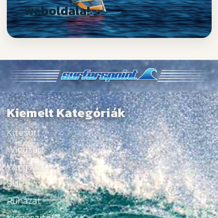
weboldala!
Kiemelt Kategóriák
Kitesurf
Windsurf
Wingsurf
SUP
Ruházat
Kiegészítők