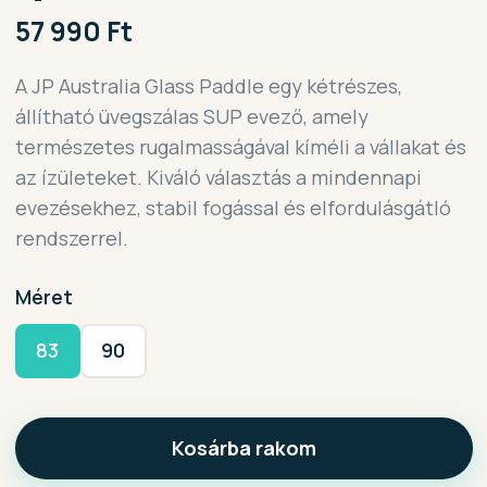
57 990 Ft
A JP Australia Glass Paddle egy kétrészes,
állítható üvegszálas SUP evező, amely
természetes rugalmasságával kíméli a vállakat és
az ízületeket. Kiváló választás a mindennapi
evezésekhez, stabil fogással és elfordulásgátló
rendszerrel.
Méret
83
90
Kosárba rakom