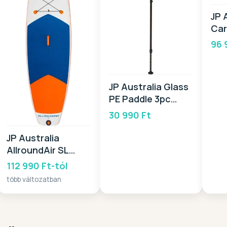
JP 
Car
20
96 
JP Australia Glass
PE Paddle 3pc
2025
30 990 Ft
JP Australia
AllroundAir SL
2025
112 990 Ft-tól
több változatban