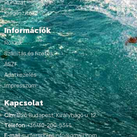
Ruházat
Kiegészítők
Információk
Rólunk
Szállítás és fizetés
ÁSZF
Adatkezelés
Impresszum
Kapcsolat
Cím:
1126 Budapest, Királyhágó u. 12.
Telefon:
+36/30-200-5344
E-mail:
surferspointinfo@gmail.com