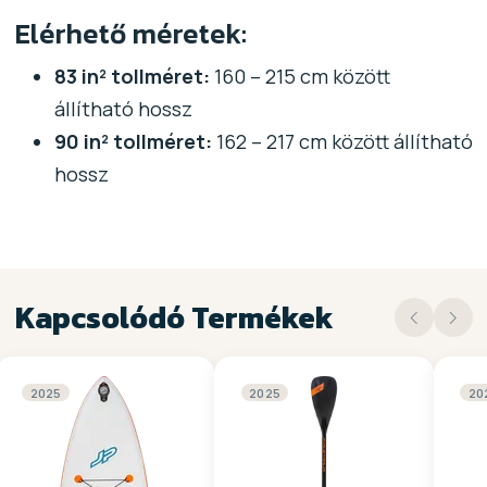
Elérhető méretek:
83 in² tollméret:
160 – 215 cm között
állítható hossz
90 in² tollméret:
162 – 217 cm között állítható
hossz
Kapcsolódó Termékek
2025
2025
20