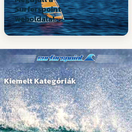
Surferspoint
weboldala!
Kiemelt Kategóriák
Kitesurf
Windsurf
Wingsurf
SUP