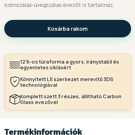
szénszálas-üvegszálas evezőt is tartalmaz.
Kosárba rakom
12'6-os túraforma a gyors, iránystabil és
egyenletes siklásért
Könnyített LE szerkezet merevítő 3DS
technológiával
Komplett szett 3 részes, állítható Carbon
Glass evezővel
Termékinformációk