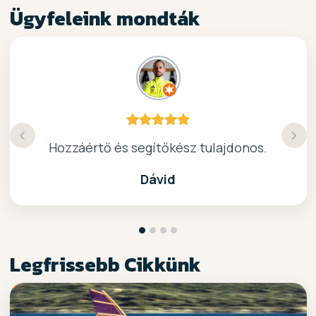
Ügyfeleink mondták
Köszönöm a gyors, barátságos kiszolgálast.
Hozzáértő és segítőkész tulajdonos.
Nagyon kedves elado, jo kis bolt :)
kiváló surf-ös bolt .. ajánlom!
Dávid
Legfrissebb Cikkünk