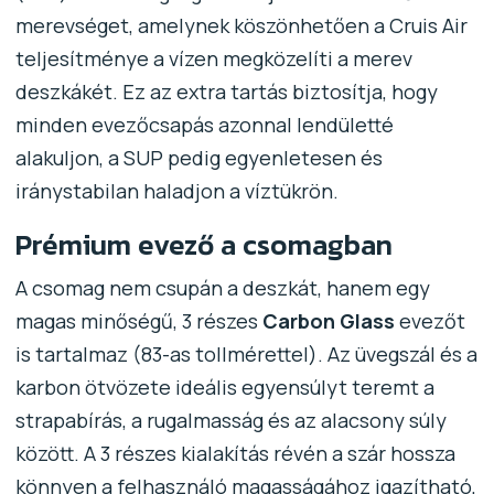
merevséget, amelynek köszönhetően a Cruis Air
teljesítménye a vízen megközelíti a merev
deszkákét. Ez az extra tartás biztosítja, hogy
minden evezőcsapás azonnal lendületté
alakuljon, a SUP pedig egyenletesen és
iránystabilan haladjon a víztükrön.
Prémium evező a csomagban
A csomag nem csupán a deszkát, hanem egy
magas minőségű, 3 részes
Carbon Glass
evezőt
is tartalmaz (83-as tollmérettel). Az üvegszál és a
karbon ötvözete ideális egyensúlyt teremt a
strapabírás, a rugalmasság és az alacsony súly
között. A 3 részes kialakítás révén a szár hossza
könnyen a felhasználó magasságához igazítható,