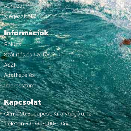
Ruházat
Kiegészítők
Információk
Rólunk
Szállítás és fizetés
ÁSZF
Adatkezelés
Impresszum
Kapcsolat
Cím:
1126 Budapest, Királyhágó u. 12.
Telefon:
+36/30-200-5344