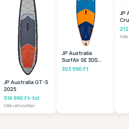
JP 
Cru
20
212
több
JP Australia
SurfAir SE 3DS
2025
303 990 Ft
JP Australia GT-S
2025
516 990 Ft-tól
több változatban