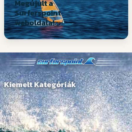
Megújult a
Surferspoint
weboldala!
Kiemelt Kategóriák
Kitesurf
Windsurf
Wingsurf
SUP