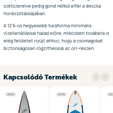
szétszerelve pedig gond nélkül elfér a deszka
hordozótáskájában.
A 12'6-os hegyesebb túraforma minimális
vízellenállással halad előre, miközben továbbra is
elég felületet nyújt ahhoz, hogy a csomagokat
biztonságosan rögzíthessük az orr-részen.
Kapcsolódó Termékek
2025
2025
20