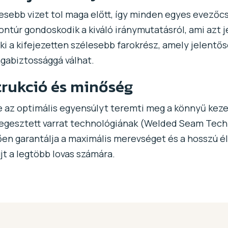
sebb vizet tol maga előtt, így minden egyes evező
ontúr gondoskodik a kiváló iránymutatásról, ami azt je
i a kifejezetten szélesebb farokrész, amely jelentős
agabiztossággá válhat.
strukció és minőség
ele az optimális egyensúlyt teremti meg a könnyű keze
egesztett varrat technológiának (Welded Seam Tech
n garantálja a maximális merevséget és a hosszú éle
újt a legtöbb lovas számára.