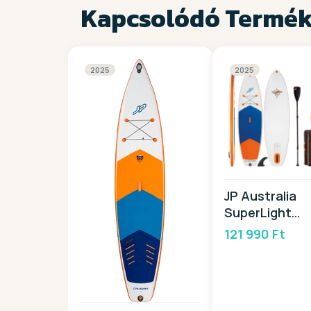
Kapcsolódó Termé
2025
2025
JP Australia
SuperLight
PACKAGE 10,6
121 990 Ft
2025