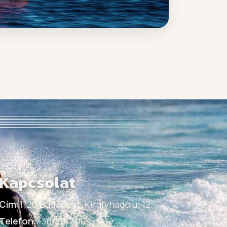
Kapcsolat
Cím:
1126 Budapest, Királyhágó u. 12.
Telefon:
+36/30-200-5344