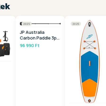
kek
2025
2025
JP Australia
Carbon Paddle 3pc
2025
96 990 Ft
 GN