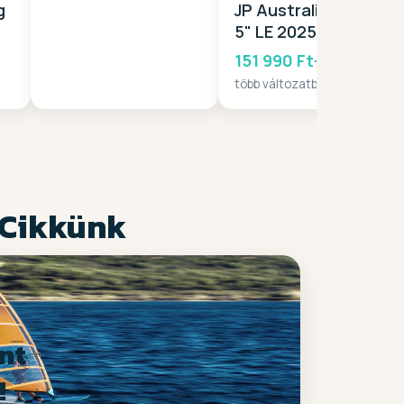
g
JP Australia Venus
5" LE 2025
151 990 Ft-tól
több változatban
 Cikkünk
nt
!