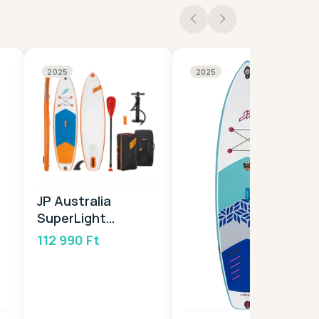
2025
2025
JP Australia
SuperLight
PACKAGE 9,0 2025
112 990 Ft