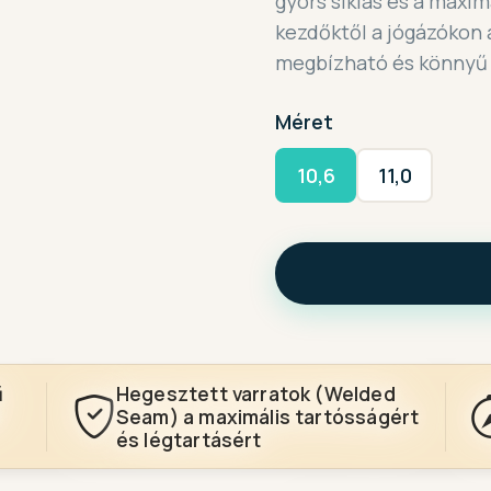
gyors siklás és a maximá
kezdőktől a jógázókon 
megbízható és könnyű 
Méret
10,6
11,0
ű
Hegesztett varratok (Welded
Seam) a maximális tartósságért
és légtartásért