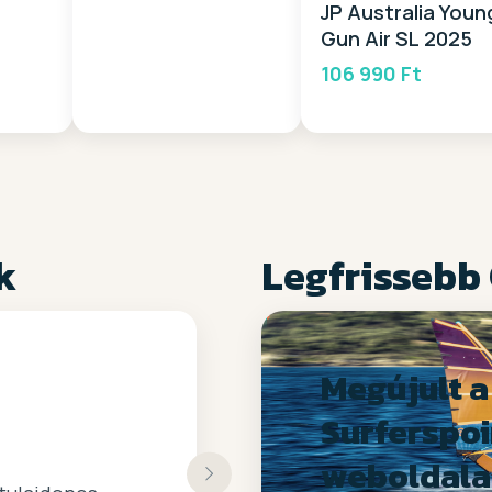
JP Australia Youn
Gun Air SL 2025
106 990 Ft
k
Legfrissebb
Megújult a
Surferspoi
weboldala