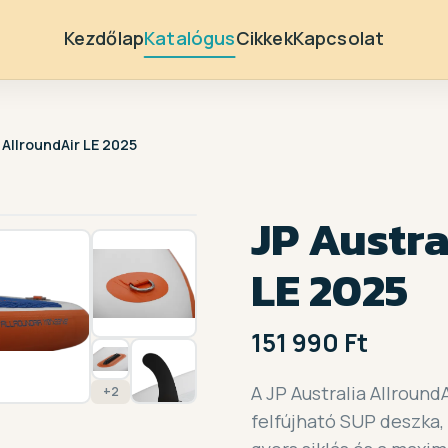
Kezdőlap
Katalógus
Cikkek
Kapcsolat
 AllroundAir LE 2025
1 / 9
JP Austra
LE 2025
151 990 Ft
A JP Australia Allround
+2
felfújható SUP deszka,