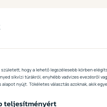
k
t született, hogy a lehető legszélesebb körben elégít
nnyed síkvízi túrákról, enyhébb vadvizes evezésről va
os alapot nyújt. Tökéletes választás azoknak, akik eg
b teljesítményért