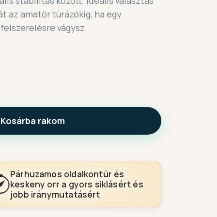
lis stabilitás között. Ideális választás
át az amatőr túrázókig, ha egy
felszerelésre vágysz.
Kosárba rakom
Párhuzamos oldalkontúr és
keskeny orr a gyors siklásért és
jobb iránymutatásért