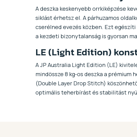
A deszka keskenyebb orrkiképzése keve
siklást érhetsz el. A párhuzamos oldalk
cserélned evezés közben. Ezt egészíti k
a kezdeti bizonytalanság is gyorsan m
LE (Light Edition) kon
A JP Australia Light Edition (LE) kivit
mindössze 8 kg-os deszka a prémium h
(Double Layer Drop Stitch) köszönhetőe
optimális teherbírást és stabilitást ny