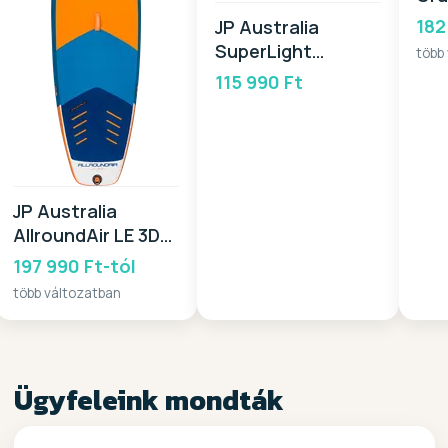
182
JP Australia
SuperLight
több
PACKAGE 10,6 Alu
115 990 Ft
2025
JP Australia
AllroundAir LE 3DS
2025
197 990 Ft-tól
több változatban
Ügyfeleink mondták