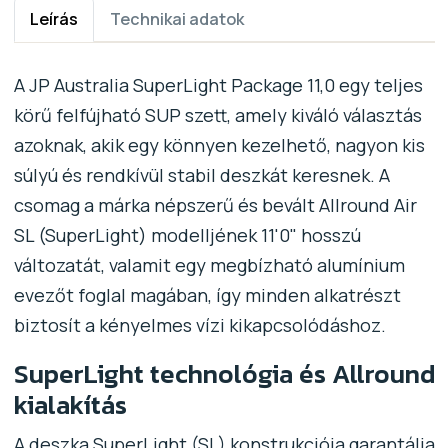
Leírás
Technikai adatok
A JP Australia SuperLight Package 11,0 egy teljes
körű felfújható SUP szett, amely kiváló választás
azoknak, akik egy könnyen kezelhető, nagyon kis
súlyú és rendkívül stabil deszkát keresnek. A
csomag a márka népszerű és bevált Allround Air
SL (SuperLight) modelljének 11'0" hosszú
változatát, valamit egy megbízható alumínium
evezőt foglal magában, így minden alkatrészt
biztosít a kényelmes vízi kikapcsolódáshoz.
SuperLight technológia és Allround
kialakítás
A deszka SuperLight (SL) konstrukciója garantálja