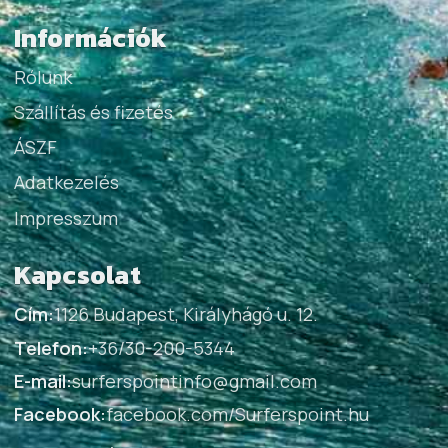
Információk
Rólunk
Szállítás és fizetés
ÁSZF
Adatkezelés
Impresszum
Kapcsolat
Cím:
1126 Budapest, Királyhágó u. 12.
Telefon:
+36/30-200-5344
E-mail:
surferspointinfo@gmail.com
Facebook:
facebook.com/Surferspoint.hu