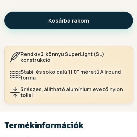
Kosárba rakom
Rendkívül könnyű SuperLight (SL)
konstrukció
Stabil és sokoldalú 11'0" méretű Allround
forma
3 részes, állítható alumínium evező nylon
tollal
Termékinformációk