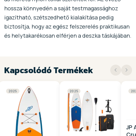
hossza könnyedén a saját testmagassághoz
igazítható, szétszedhető kialakítása pedig
biztosítja, hogy az egész felszerelés praktikusan
és helytakarékosan elférjen a deszka táskájában.
Kapcsolódó Termékek
2025
2025
20
JP 
Cru