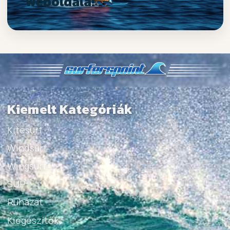
weboldala!
Kiemelt Kategóriák
Kitesurf
Windsurf
Wingsurf
SUP
Ruházat
Kiegészítők