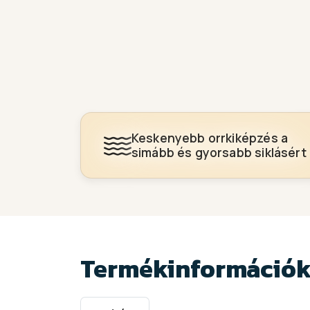
Keskenyebb orrkiképzés a
simább és gyorsabb siklásért
Termékinformáció