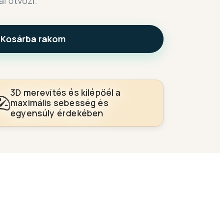
l ötvözi.
Kosárba rakom
3D merevítés és kilépőél a
maximális sebesség és
egyensúly érdekében