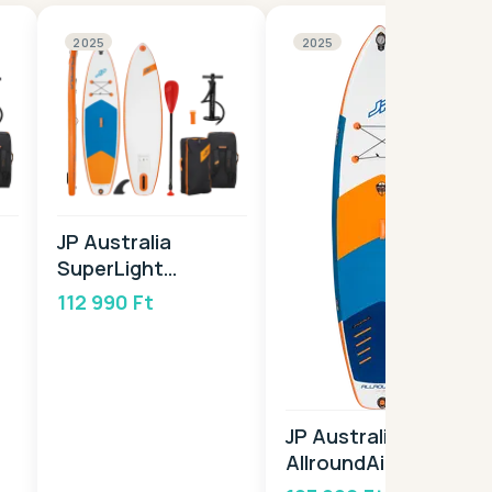
2025
2025
JP Australia
SuperLight
PACKAGE 9,0 2025
112 990 Ft
JP Australia
AllroundAir 5"LE
3DS 2025