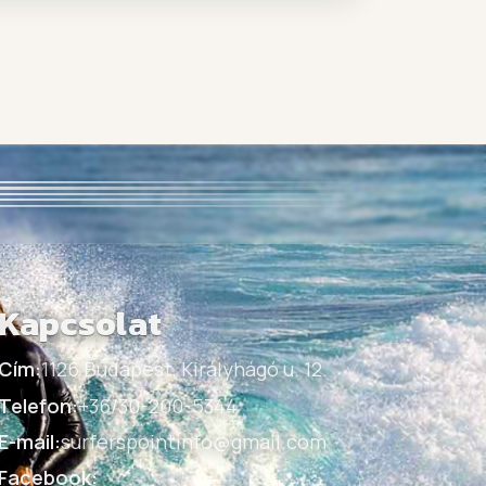
Kapcsolat
Cím:
1126 Budapest, Királyhágó u. 12.
Telefon:
+36/30-200-5344
E-mail:
surferspointinfo@gmail.com
Facebook: