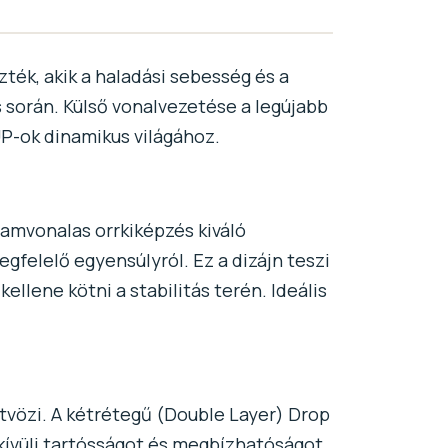
ték, akik a haladási sebesség és a
s során. Külső vonalvezetése a legújabb
UP-ok dinamikus világához.
ramvonalas orrkiképzés kiváló
gfelelő egyensúlyról. Ez a dizájn teszi
llene kötni a stabilitás terén. Ideális
ötvözi. A kétrétegű (Double Layer) Drop
kívüli tartósságot és megbízhatóságot