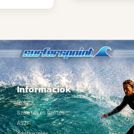
Információk
Rólunk
Szállítás és fizetés
ÁSZF
Adatkezelés