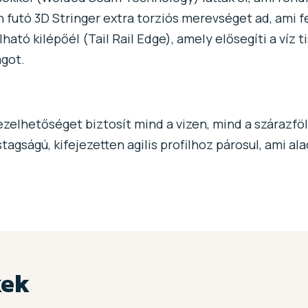
n futó 3D Stringer extra torziós merevséget ad, ami f
lható kilépőél (Tail Rail Edge), amely elősegíti a víz t
ágot.
elhetőséget biztosít mind a vizen, mind a szárazföl
astagságú, kifejezetten agilis profilhoz párosul, ami 
kek