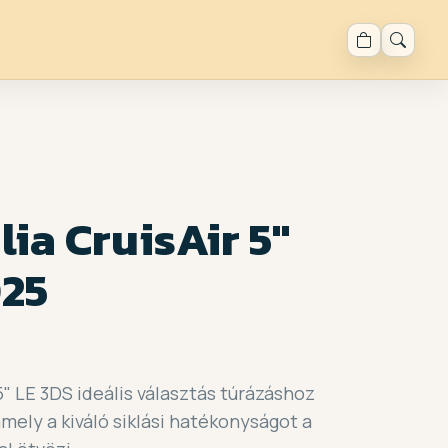
lia CruisAir 5"
025
 5" LE 3DS ideális választás túrázáshoz
mely a kiváló siklási hatékonyságot a