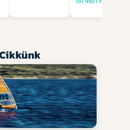
197 990 Ft
 Cikkünk
nt
!