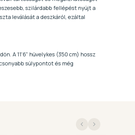
eszesebb, szilárdabb fellépést nyújt a
iszta leválását a deszkáról, ezáltal
dön. A 11'6" hüvelykes (350 cm) hossz
alacsonyabb súlypontot és még