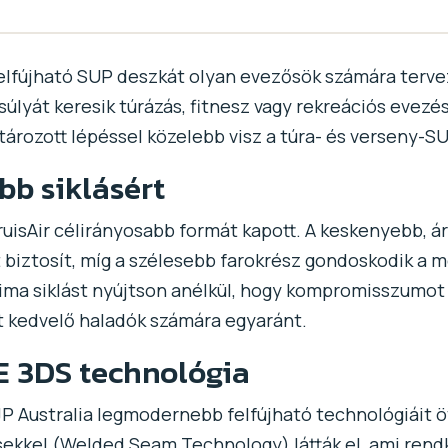
 felfújható SUP deszkát olyan evezősök számára tervez
úlyát keresik túrázás, fitnesz vagy rekreációs evezé
tározott lépéssel közelebb visz a túra- és verseny-S
bb siklásért
uisAir célirányosabb formát kapott. A keskenyebb, á
 biztosít, míg a szélesebb farokrész gondoskodik a me
ma siklást nyújtson anélkül, hogy kompromisszumot ke
st kedvelő haladók számára egyaránt.
E 3DS technológia
 JP Australia legmodernebb felfújható technológiáit 
ésekkel (Welded Seam Technology) látták el, ami rend