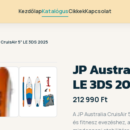
Kezdőlap
Katalógus
Cikkek
Kapcsolat
 CruisAir 5" LE 3DS 2025
1 /
4
JP Austra
LE 3DS 2
212 990 Ft
A JP Australia CruisAir
és fitnesz evezéshez, a