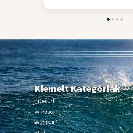
Kiemelt Kategóriák
Kitesurf
Windsurf
Wingsurf
SUP