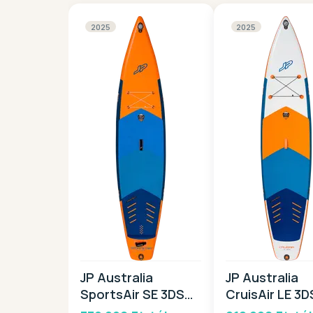
2025
2025
JP Australia
JP Australia
SportsAir SE 3DS
CruisAir LE 3D
12,6 2025
2025