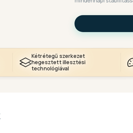
mindennapi stabilitássa
Kétrétegű szerkezet
hegesztett illesztési
technológiával
k