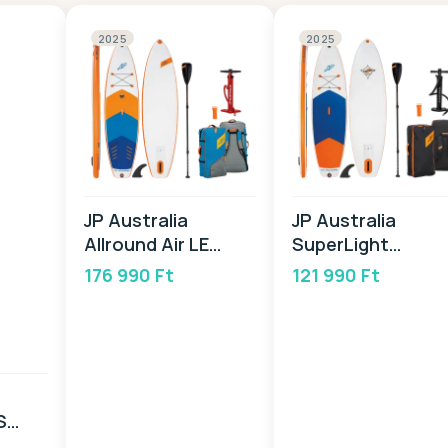
2025
2025
JP Australia
JP Australia
Allround Air LE
SuperLight
Package 11,0 2025
PACKAGE 10,6 GN
176 990 Ft
121 990 Ft
2025
S