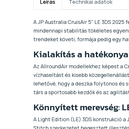
Leírás
Technikai adatok
A JP Australia CruisAir 5" LE 3DS 2025
mindennapi stabilitás tökéletes egyens
trendeket követi, formája pedig egy ha
Kialakítás a hatékonya
Az AllroundAir modellekhez képest a Cr
vízhaseítást és kisebb közegellenállást
lehetővé, hogy a deszka folytonos és si
társ a sportosabb kezdők és az agilitá
Könnyített merevség: L
A Light Edition (LE) 3DS konstrukció a
Stitch szerkezetet hegesztett illeszt