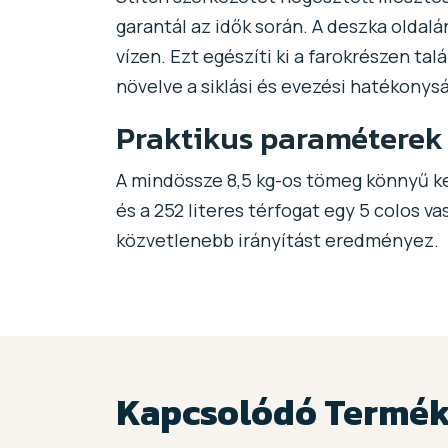
garantál az idők során. A deszka oldalá
vízen. Ezt egészíti ki a farokrészen talá
növelve a siklási és evezési hatékonys
Praktikus paraméterek
A mindössze 8,5 kg-os tömeg könnyű kez
és a 252 literes térfogat egy 5 colos v
közvetlenebb irányítást eredményez.
Kapcsolódó Termé