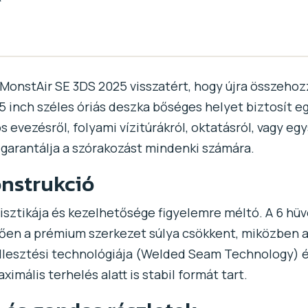
a MonstAir SE 3DS 2025 visszatért, hogy újra összehozz
5 inch széles óriás deszka bőséges helyet biztosít e
 evezésről, folyami vízitúrákról, oktatásról, vagy e
ll garantálja a szórakozást mindenki számára.
onstrukció
isztikája és kezelhetősége figyelemre méltó. A 6 hü
ően a prémium szerkezet súlya csökkent, miközben a
 illesztési technológiája (Welded Seam Technology) 
ximális terhelés alatt is stabil formát tart.