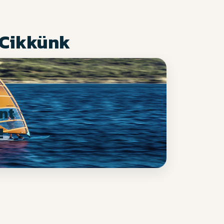
 Cikkünk
nt
!