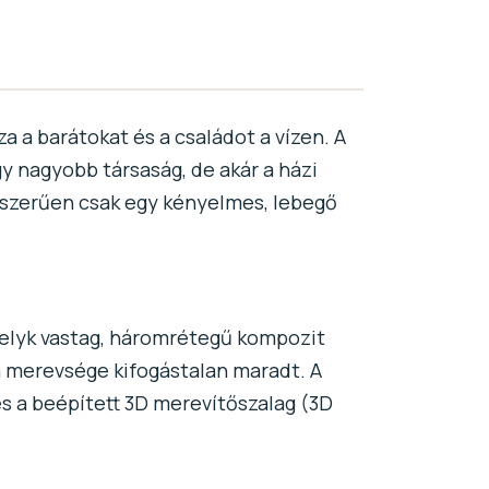
a a barátokat és a családot a vízen. A
gy nagyobb társaság, de akár a házi
gyszerűen csak egy kényelmes, lebegő
velyk vastag, háromrétegű kompozit
 merevsége kifogástalan maradt. A
és a beépített 3D merevítőszalag (3D