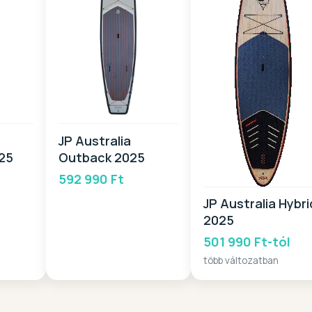
JP Australia
25
Outback 2025
l
592 990 Ft
JP Australia Hybri
2025
501 990 Ft-tól
több változatban