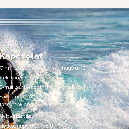
Kapcsolat
Cím:
1126 Budapest, Királyhágó u. 12.
Telefon:
+36/30-200-5344
E-mail:
surferspointinfo@gmail.com
Facebook:
facebook.com/Surferspoint.hu
Nyitvatartás:
Hétköznap
:
10:00–18:00