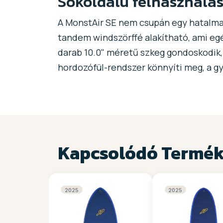
Sokoldalú felhasználás
A MonstAir SE nem csupán egy hatalmas 
tandem windszörffé alakítható, ami eg
darab 10.0" méretű szkeg gondoskodik, 
hordozófül-rendszer könnyíti meg, a gyo
Kapcsolódó Termé
2025
2025