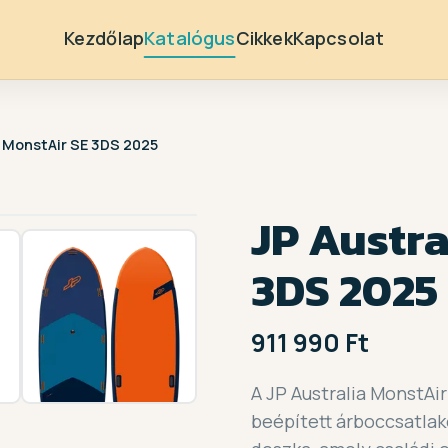
Kezdőlap
Katalógus
Cikkek
Kapcsolat
a MonstAir SE 3DS 2025
1 /
3
JP Austra
3DS 2025
911 990 Ft
A JP Australia MonstAir
beépített árboccsatla