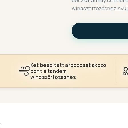
deszka, amely családi 
windszörfözéshez nyúj
Két beépített árboccsatlakozó
pont a tandem
windszörfözéshez.
k