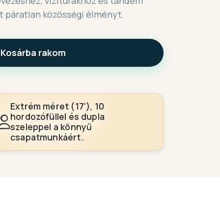
evezéshez, vízitúrákhoz és tandem
t páratlan közösségi élményt.
Kosárba rakom
Extrém méret (17'), 10
hordozófüllel és dupla
szeleppel a könnyű
csapatmunkáért.