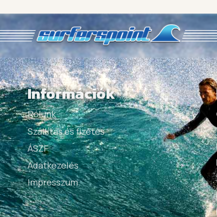
Információk
Rólunk
Szállítás és fizetés
ÁSZF
Adatkezelés
Impresszum