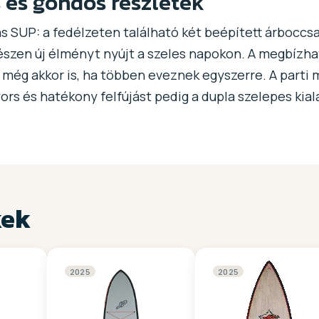
 és gondos részletek
SUP: a fedélzeten található két beépített árboccsat
észen új élményt nyújt a szeles napokon. A megbízha
még akkor is, ha többen eveznek egyszerre. A parti 
rs és hatékony felfújást pedig a dupla szelepes kiala
kek
2025
2025